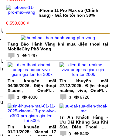
iPhone 11 Pro Max cũ (Chính
hãng) - Giá Rẻ tới hơn 39%
6.550.000 ₫
i,
.
Tặng Bảo Hành Vàng khi mua điện thoại tại
MobileCity Phố Vọng
1297
0
i.
ch
Tin khuyến mãi
Tin khuyến mãi
04/05/2026: Điện thoại
27/12/2025: Điện thoại
Xiaomi, OnePlus,
realme, vivo, OnePlus
HONOR, vivo giảm giá
giảm giá lên tới 200K
4030
6728
0
0
lên tới 300K
ấu
Tri Ân Khách Hàng -
Ưu Đãi Khủng Sau Khi
Tin khuyến mãi
Sửa Điện Thoại Tại
01/11/2025: Xiaomi 17
MobileCity
6438
0
ữu