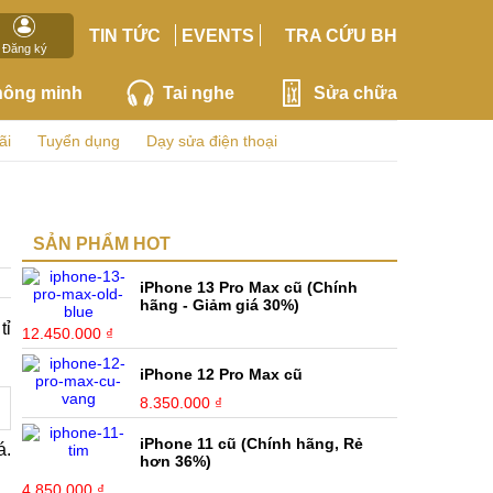
TIN TỨC
EVENTS
TRA CỨU BH
Đăng ký
hông minh
Tai nghe
Sửa chữa
ãi
Tuyển dụng
Dạy sửa điện thoại
SẢN PHẨM HOT
iPhone 13 Pro Max cũ (Chính
hãng - Giảm giá 30%)
tỉ
12.450.000 ₫
iPhone 12 Pro Max cũ
8.350.000 ₫
iPhone 11 cũ (Chính hãng, Rẻ
á.
hơn 36%)
4.850.000 ₫