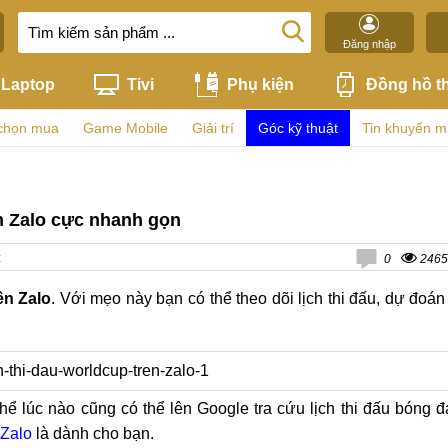
Đăng nhập
Laptop
Tivi
Phụ kiện
Đồng hồ t
chọn mua
Game Mobile
Giải trí
Góc kỹ thuật
Tin khuyến m
ên Zalo cực nhanh gọn
t
0
2465
ên Zalo
. Với mẹo này bạn có thể theo dõi lịch thi đấu, dự đoán 
ể lúc nào cũng có thể lên Google tra cứu lịch thi đấu bóng đ
 Zalo
là dành cho bạn.