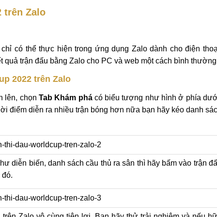
 trên Zalo
hỉ có thể thực hiện trong ứng dụng Zalo dành cho điện thoạ
t quả trận đấu bằng Zalo cho PC và web một cách bình thường
up 2022 trên Zalo
n lên, chọn
Tab Khám phá
có biểu tượng như hình ở phía dướ
thời điểm diễn ra nhiều trận bóng hơn nữa bạn hãy kéo danh sá
hư diễn biến, danh sách cầu thủ ra sân thì hãy bấm vào trận đ
 đó.
 trên Zalo vô cùng tiện lợi. Bạn hãy thử trải nghiệm và nếu h