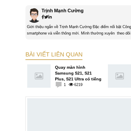
Trịnh Mạnh Cường
Giới thiệu ngắn về Trịnh Mạnh Cường Đặc điểm nổi bật Công nghệ là một điều thú vị, mình luôn dành sự chú ý cho các sản phẩm
smartphone và viễn thông mới. Mình thường xuyên theo dõi 
BÀI VIẾT LIÊN QUAN
g tắt ứng
Quay màn hình
 sử dụng
Samsung S21, S21
 13
Plus, S21 Ultra có tiếng
8
1
6219