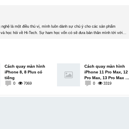
và học hỏi về Hi-Tech. Sự ham học vốn có sẽ đưa bản thân mình tới với
nhiều sự hiểu biết mới mẻ và thú vị. Tinh thần tự giác và sự chuyên nghiệp là điều mà mình đang rèn luyện và hướng tới. ...
Cách quay màn hình
Cách quay màn hình
iPhone 8, 8 Plus có
iPhone 11 Pro Max, 12
tiếng
Pro Max, 13 Pro Max c
0
7069
tiếng
0
3319