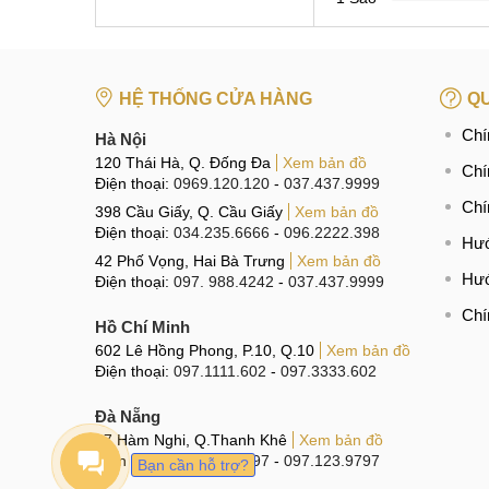
HỆ THỐNG CỬA HÀNG
QU
Chí
Hà Nội
120 Thái Hà, Q. Đống Đa
Xem bản đồ
Chí
Điện thoại:
0969.120.120
-
037.437.9999
Chí
398 Cầu Giấy, Q. Cầu Giấy
Xem bản đồ
Điện thoại:
034.235.6666
-
096.2222.398
Hướ
42 Phố Vọng, Hai Bà Trưng
Xem bản đồ
Hướ
Điện thoại:
097. 988.4242
-
037.437.9999
Chí
Hồ Chí Minh
602 Lê Hồng Phong, P.10, Q.10
Xem bản đồ
Điện thoại:
097.1111.602
-
097.3333.602
Đà Nẵng
97 Hàm Nghi, Q.Thanh Khê
Xem bản đồ
Điện thoại:
096.123.9797
-
097.123.9797
Bạn cần hỗ trợ?