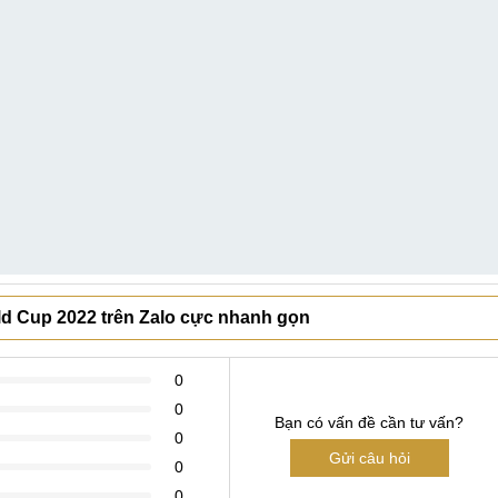
rld Cup 2022 trên Zalo cực nhanh gọn
0
0
Bạn có vấn đề cần tư vấn?
0
Gửi câu hỏi
0
0