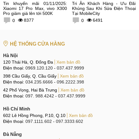
Tin khuyến mãi 01/11/2025:
Tri Ân Khách Hàng - Ưu Đãi
Xiaomi 17 Pro Max, vivo X300
Khủng Sau Khi Sửa Điện Thoại
Pro giảm giá lên tới 500K
Tại MobileCity
8377
6491
0
0
HỆ THỐNG CỬA HÀNG
Hà Nội
120 Thái Hà, Q. Đống Đa
Xem bản đồ
Điện thoại:
0969.120.120
-
037.437.9999
398 Cầu Giấy, Q. Cầu Giấy
Xem bản đồ
Điện thoại:
034.235.6666
-
096.2222.398
42 Phố Vọng, Hai Bà Trưng
Xem bản đồ
Điện thoại:
097. 988.4242
-
037.437.9999
Hồ Chí Minh
602 Lê Hồng Phong, P.10, Q.10
Xem bản đồ
Điện thoại:
097.1111.602
-
097.3333.602
Đà Nẵng