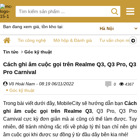
Bạn đang xem giá, tồn kho tại:
Tin công nghệ
Mở hộp & Đánh giá
Tư vấn chọn mua
Tin tức
Góc kỹ thuật
Cách ghi âm cuộc gọi trên Realme Q3, Q3 Pro, Q3
Pro Carnival
Võ Hoài Nam
- 08:19 06/11/2022
0
4367
Góc kỹ thuật
Trong bài viết dưới đây, MobileCity sẽ hướng dẫn bạn
Cách
ghi âm cuộc gọi trên Realme Q3
, Q3 Pro, Q3 Pro
Carnival cực kỳ đơn giản mà ai cũng có thể làm được. Tuy
nhiên, để tránh những rắc rối về pháp lý thì bạn chỉ nên ghi
âm cuộc gọi khi được sự đồng ý từ đầu dây bên kia nhé!