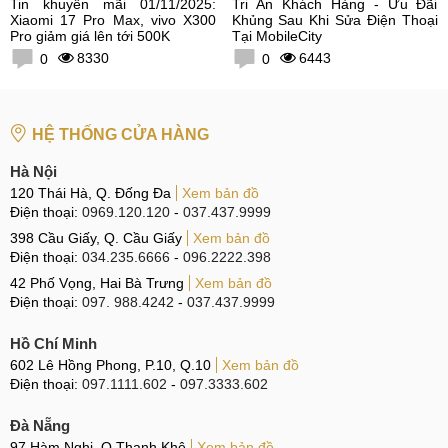
Tin khuyến mãi 01/11/2025:
Tri Ân Khách Hàng - Ưu Đãi
Xiaomi 17 Pro Max, vivo X300
Khủng Sau Khi Sửa Điện Thoại
Pro giảm giá lên tới 500K
Tại MobileCity
8330
6443
0
0
HỆ THỐNG CỬA HÀNG
Hà Nội
120 Thái Hà, Q. Đống Đa
Xem bản đồ
Điện thoại:
0969.120.120
-
037.437.9999
398 Cầu Giấy, Q. Cầu Giấy
Xem bản đồ
Điện thoại:
034.235.6666
-
096.2222.398
42 Phố Vọng, Hai Bà Trưng
Xem bản đồ
Điện thoại:
097. 988.4242
-
037.437.9999
Hồ Chí Minh
602 Lê Hồng Phong, P.10, Q.10
Xem bản đồ
Điện thoại:
097.1111.602
-
097.3333.602
Đà Nẵng
97 Hàm Nghi, Q.Thanh Khê
Xem bản đồ