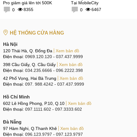
Pro giảm giá lên tới 500K
Tại MobileCity
8355
6467
0
0
HỆ THỐNG CỬA HÀNG
Hà Nội
120 Thái Hà, Q. Đống Đa
Xem bản đồ
Điện thoại:
0969.120.120
-
037.437.9999
398 Cầu Giấy, Q. Cầu Giấy
Xem bản đồ
Điện thoại:
034.235.6666
-
096.2222.398
42 Phố Vọng, Hai Bà Trưng
Xem bản đồ
Điện thoại:
097. 988.4242
-
037.437.9999
Hồ Chí Minh
602 Lê Hồng Phong, P.10, Q.10
Xem bản đồ
Điện thoại:
097.1111.602
-
097.3333.602
Đà Nẵng
97 Hàm Nghi, Q.Thanh Khê
Xem bản đồ
Điện thoại:
096.123.9797
-
097.123.9797