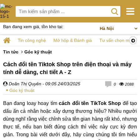
Bạn đang xem giá, tồn kho tại:
Tin công nghệ
Mở hộp & Đánh giá
Tư vấn chọn mua
Tin tức
Góc kỹ thuật
Cách đổi tên Tiktok Shop trên điện thoại và máy
tính dễ dàng, chi tiết A - Z
Doãn Thị Quyên
- 09:05 24/03/2025
0
2088
Góc kỹ thuật
Bạn đang loay hoay tìm
cách đổi tên TikTok Shop
để tạo
dấu ấn cá nhân hoặc xây dựng thương hiệu? Nhiều người
dùng nghĩ rằng việc chỉnh sửa tên gian hàng rất khó, nhưng
thực tế, nếu bạn biết đúng cách thì việc này cực kỳ đơn
giản. Trong bài viết dưới đây, hãy cùng chúng tôi tìm hiểu