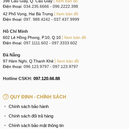
398 Cầu Giấy, Q. Cầu Giấy
Xem bản đồ
Điện thoại:
034.235.6666
-
096.2222.398
42 Phố Vọng, Hai Bà Trưng
Xem bản đồ
Điện thoại:
097. 988.4242
-
037.437.9999
Hồ Chí Minh
602 Lê Hồng Phong, P.10, Q.10
Xem bản đồ
Điện thoại:
097.1111.602
-
097.3333.602
Đà Nẵng
97 Hàm Nghi, Q.Thanh Khê
Xem bản đồ
Điện thoại:
096.123.9797
-
097.123.9797
Hotline CSKH:
097.120.66.88
QUY ĐỊNH - CHÍNH SÁCH
Chính sách bảo hành
Chính sách đổi trả hàng
Chính sách bảo mật thông tin