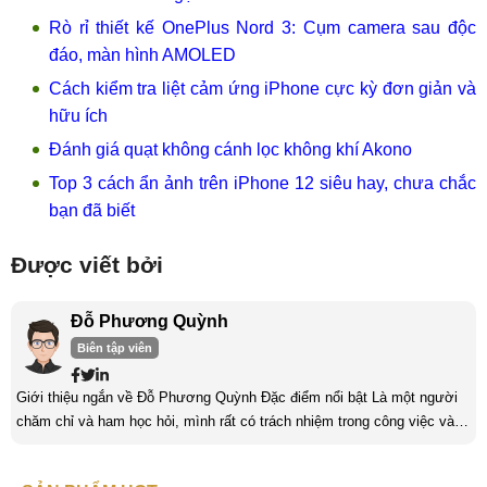
Rò rỉ thiết kế OnePlus Nord 3: Cụm camera sau độc
đáo, màn hình AMOLED
Cách kiểm tra liệt cảm ứng iPhone cực kỳ đơn giản và
hữu ích
Đánh giá quạt không cánh lọc không khí Akono
Top 3 cách ẩn ảnh trên iPhone 12 siêu hay, chưa chắc
bạn đã biết
Được viết bởi
Đỗ Phương Quỳnh
Biên tập viên
Giới thiệu ngắn về Đỗ Phương Quỳnh Đặc điểm nổi bật Là một người
chăm chỉ và ham học hỏi, mình rất có trách nhiệm trong công việc và
nỗ lực cố gắng trên những con đường mà mình đã chọn. Mình luôn
hướng tới những thử thách ở đó, mình sẽ nhận được thêm nhiều bài