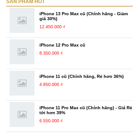
SẢN PHẨM HOT
học cũng như kinh nghiệm quý giá. Với niềm đam mê với công nghệ,
mình luôn theo dõi những cập nhật mới nhất về các thiết bị Hi-tech. ...
iPhone 13 Pro Max cũ (Chính hãng - Giảm
giá 30%)
12.450.000 ₫
iPhone 12 Pro Max cũ
8.350.000 ₫
iPhone 11 cũ (Chính hãng, Rẻ hơn 36%)
4.850.000 ₫
iPhone 11 Pro Max cũ (Chính hãng) - Giá Rẻ
tới hơn 39%
6.550.000 ₫