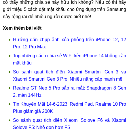
có thấy những chia sẻ này hữu ích không? Nếu có thì hãy
giới thiệu 5 cách đặt mật khẩu cho ứng dụng trên Samsung
này rộng rãi để nhiều người được biết nhé!
Xem thêm bài viết
Hướng dẫn chụp ảnh xóa phông trên iPhone 12, 12
Pro, 12 Pro Max
Top những cách chia sẻ WiFi trên iPhone 14 không cần
mật khẩu
So sánh quạt tích điện Xiaomi Smartmi Gen 3 và
Xiaomi Smartmi Gen 3 Pro: Nhiều nâng cấp mạnh mẽ
Realme GT Neo 5 Pro sắp ra mắt: Snapdragon 8 Gen
2, màn 144Hz
Tin Khuyến Mãi 14-6-2023: Redmi Pad, Realme 10 Pro
Plus giảm giá 200K
So sánh quạt tích điện Xiaomi Solove F6 và Xiaomi
Solove F5: Nhỏ gọn hơn F5