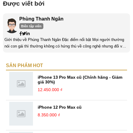
Được viết bởi
Phùng Thanh Ngân
Biên tập viên
Giới thiệu về Phùng Thanh Ngân Đặc điểm nổi bật Mọi người thường
nói con gái thì thường không có hứng thú về công nghệ nhưng đối với
mình thì khác. Mình có niềm đam mê với lĩnh vực “khó nhằn” này và
luôn dành thời gian để tìm hiểu nó mỗi ngày. Một trong những yếu tố
SẢN PHẨM HOT
quan trọng nhất của con gái khi làm về lĩnh vực công nghệ là phải có
niềm đam mê. Làm bất kỳ công việc khác cũng vậy, nếu ...
iPhone 13 Pro Max cũ (Chính hãng - Giảm
giá 30%)
12.450.000 ₫
iPhone 12 Pro Max cũ
8.350.000 ₫