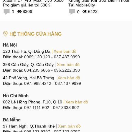
Xiaomi 17 Pro Max, vivo X300
Khủng Sau Khi Sửa Điện Thoại
Pro giảm giá lên tới 500K
Tại MobileCity
8306
6423
0
0
HỆ THỐNG CỬA HÀNG
Hà Nội
120 Thái Hà, Q. Đống Đa
Xem bản đồ
Điện thoại:
0969.120.120
-
037.437.9999
398 Cầu Giấy, Q. Cầu Giấy
Xem bản đồ
Điện thoại:
034.235.6666
-
096.2222.398
42 Phố Vọng, Hai Bà Trưng
Xem bản đồ
Điện thoại:
097. 988.4242
-
037.437.9999
Hồ Chí Minh
602 Lê Hồng Phong, P.10, Q.10
Xem bản đồ
Điện thoại:
097.1111.602
-
097.3333.602
Đà Nẵng
97 Hàm Nghi, Q.Thanh Khê
Xem bản đồ
Điện thoại:
096.123.9797
-
097.123.9797