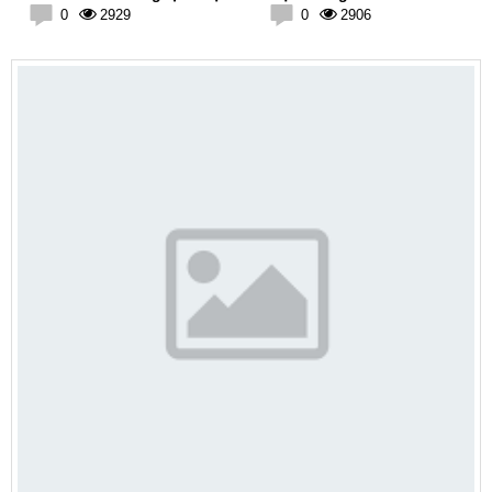
an toàn
0
2929
0
2906