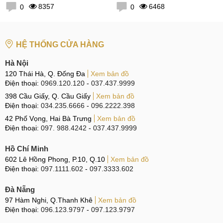
8357
6468
0
0
HỆ THỐNG CỬA HÀNG
Hà Nội
120 Thái Hà, Q. Đống Đa
Xem bản đồ
Điện thoại:
0969.120.120
-
037.437.9999
398 Cầu Giấy, Q. Cầu Giấy
Xem bản đồ
Điện thoại:
034.235.6666
-
096.2222.398
42 Phố Vọng, Hai Bà Trưng
Xem bản đồ
Điện thoại:
097. 988.4242
-
037.437.9999
Hồ Chí Minh
602 Lê Hồng Phong, P.10, Q.10
Xem bản đồ
Điện thoại:
097.1111.602
-
097.3333.602
Đà Nẵng
97 Hàm Nghi, Q.Thanh Khê
Xem bản đồ
Điện thoại:
096.123.9797
-
097.123.9797