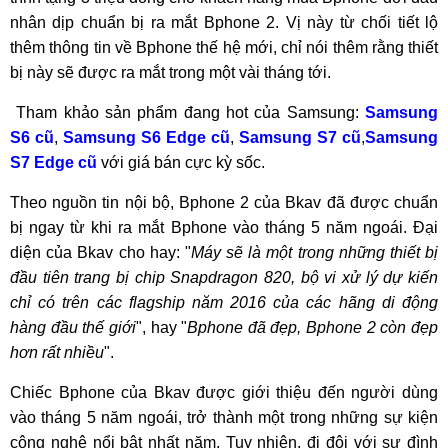
nhân dịp chuẩn bị ra mắt Bphone 2. Vị này từ chối tiết lộ
thêm thông tin về Bphone thế hệ mới, chỉ nói thêm rằng thiết
bị này sẽ được ra mắt trong một vài tháng tới.
Tham khảo sản phẩm đang hot của Samsung:
Samsung
S6 cũ
,
Samsung S6 Edge cũ
,
Samsung S7 cũ
,
Samsung
S7 Edge cũ
với giá bán cực kỳ sốc.
Theo nguồn tin nội bộ, Bphone 2 của Bkav đã được chuẩn
bị ngay từ khi ra mắt Bphone vào tháng 5 năm ngoái. Đại
diện của Bkav cho hay: "
Máy sẽ là một trong những thiết bị
đầu tiên trang bị chip Snapdragon 820, bộ vi xử lý dự kiến
chỉ có trên các flagship năm 2016 của các hãng di động
hàng đầu thế giới
", hay "
Bphone đã đẹp, Bphone 2 còn đẹp
hơn rất nhiều
".
Chiếc Bphone của Bkav được giới thiệu đến người dùng
vào tháng 5 năm ngoái, trở thành một trong những sự kiện
công nghệ nổi bật nhất năm. Tuy nhiên, đi đôi với sự đình