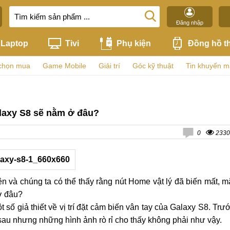
Đăng nhập
Laptop
Tivi
Phụ kiện
Đồng hồ t
chọn mua
Game Mobile
Giải trí
Góc kỹ thuật
Tin khuyến m
laxy S8 sẽ nằm ở đâu?
0
2330
n và chúng ta có thể thấy rằng nút Home vật lý đã biến mất, m
 ở đâu?
ố giả thiết về vị trí đặt cảm biến vân tay của Galaxy S8. Trư
sau nhưng những hình ảnh rò rỉ cho thấy không phải như vậy.