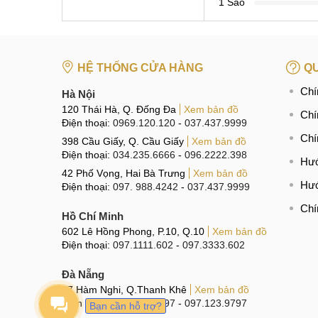
1 Sao
HỆ THỐNG CỬA HÀNG
QU
Chí
Hà Nội
120 Thái Hà, Q. Đống Đa
Xem bản đồ
Chí
Điện thoại:
0969.120.120
-
037.437.9999
Chí
398 Cầu Giấy, Q. Cầu Giấy
Xem bản đồ
Điện thoại:
034.235.6666
-
096.2222.398
Hướ
42 Phố Vọng, Hai Bà Trưng
Xem bản đồ
Hướ
Điện thoại:
097. 988.4242
-
037.437.9999
Chí
Hồ Chí Minh
602 Lê Hồng Phong, P.10, Q.10
Xem bản đồ
Điện thoại:
097.1111.602
-
097.3333.602
Đà Nẵng
97 Hàm Nghi, Q.Thanh Khê
Xem bản đồ
Điện thoại:
096.123.9797
-
097.123.9797
Bạn cần hỗ trợ?