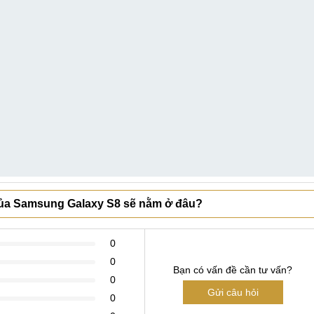
 của Samsung Galaxy S8 sẽ nằm ở đâu?
0
0
Bạn có vấn đề cần tư vấn?
0
Gửi câu hỏi
0