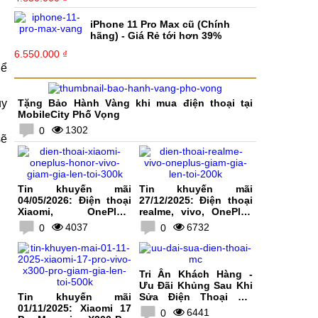
iPhone 11 Pro Max cũ (Chính
hãng) - Giá Rẻ tới hơn 39%
6.550.000 ₫
hể
uy
Tặng Bảo Hành Vàng khi mua điện thoại tại
MobileCity Phố Vọng
1302
0
sẽ
Tin khuyến mãi
Tin khuyến mãi
04/05/2026: Điện thoại
27/12/2025: Điện thoại
Xiaomi, OnePlus,
realme, vivo, OnePlus
HONOR, vivo giảm giá
giảm giá lên tới 200K
4037
6732
0
0
lên tới 300K
Tri Ân Khách Hàng -
Ưu Đãi Khủng Sau Khi
Tin khuyến mãi
Sửa Điện Thoại Tại
01/11/2025: Xiaomi 17
MobileCity
6441
0