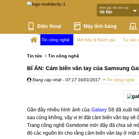
Xem giá, tồn kho tại:
Điện thoại
Máy tính bảng
Tin công nghệ
Mở hộp & Đánh giá
Tư vấn 
Tin tức
Tin công nghệ
BÍ ẨN: Cảm biến vân tay của Samsung Ga
Đang cập nhật
- 07:17 16/01/2017
Tin công nghệ
Gần đây nhiều hình ảnh của
Galaxy
S8 đã xuất hiệ
sau cũng không, vậy vị trí đặt cảm biến vân tay sẽ
Trang công nghệ Gsmdome mới đây đã chia sẻ một s
đó các nguồn tin cho rằng cảm biến vân tay ở mặt 