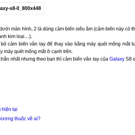
n dưới màn hình, 2 là dùng cảm biến siêu âm (cảm biến này có t
ạnh kim loại…).
bỏ cảm biến vân tay để thay vào bằng máy quét mống mắt t
ấy máy quét mống mắt ở cạnh trên.
 chắn nhất nhưng theo bạn thì cảm biến vân tay của
Galaxy
S8 
hiện tại
vương thuộc về ai?