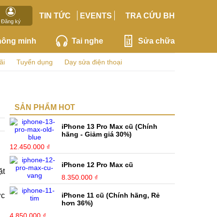
TIN TỨC
EVENTS
TRA CỨU BH
Đăng ký
hông minh
Tai nghe
Sửa chữa
ãi
Tuyển dụng
Dạy sửa điện thoại
SẢN PHẨM HOT
iPhone 13 Pro Max cũ (Chính
hãng - Giảm giá 30%)
12.450.000 ₫
iPhone 12 Pro Max cũ
ặt
8.350.000 ₫
ớc
iPhone 11 cũ (Chính hãng, Rẻ
hơn 36%)
4.850.000 ₫