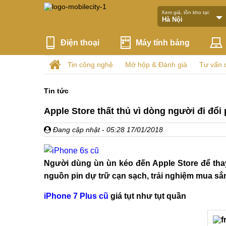
Xem giá, tồn kho tại:
Điện thoại
Máy tính bảng
Tin công nghệ
Mở hộp & Đánh giá
Tư vấn 
Tin tức
Apple Store thất thủ vì dòng người đi đổi
Đang cập nhật
- 05:28 17/01/2018
Người dùng ùn ùn kéo đến Apple Store để thay
nguồn pin dự trữ cạn sạch, trải nghiệm mua s
iPhone 7 Plus cũ
giá tụt như tụt quần