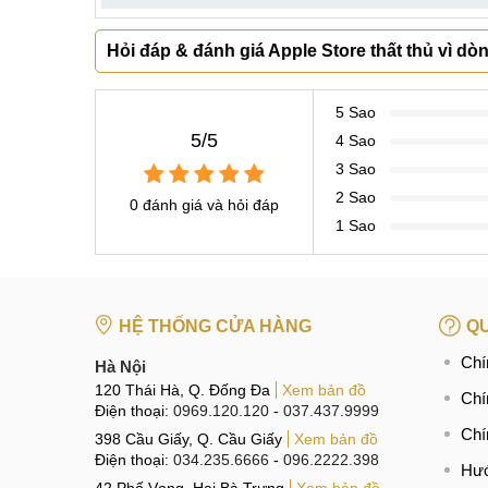
Hỏi đáp & đánh giá Apple Store thất thủ vì dò
5 Sao
5/5
4 Sao
3 Sao
2 Sao
0 đánh giá và hỏi đáp
1 Sao
HỆ THỐNG CỬA HÀNG
QU
Chí
Hà Nội
120 Thái Hà, Q. Đống Đa
Xem bản đồ
Chí
Điện thoại:
0969.120.120
-
037.437.9999
Chí
398 Cầu Giấy, Q. Cầu Giấy
Xem bản đồ
Điện thoại:
034.235.6666
-
096.2222.398
Hướ