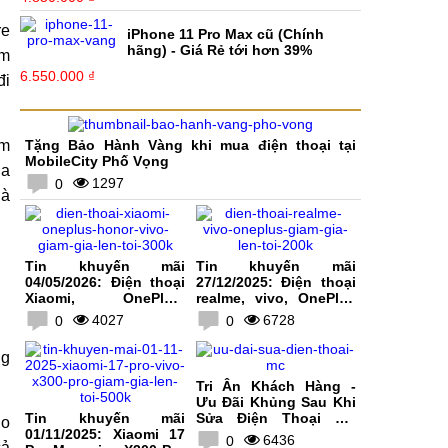
re
iPhone 11 Pro Max cũ (Chính
hãng) - Giá Rẻ tới hơn 39%
ắm
6.550.000 ₫
đi
ậm
Tặng Bảo Hành Vàng khi mua điện thoại tại
MobileCity Phố Vọng
ủa
1297
0
là
Tin khuyến mãi
Tin khuyến mãi
04/05/2026: Điện thoại
27/12/2025: Điện thoại
Xiaomi, OnePlus,
realme, vivo, OnePlus
HONOR, vivo giảm giá
giảm giá lên tới 200K
4027
6728
0
0
lên tới 300K
ng
Tri Ân Khách Hàng -
Ưu Đãi Khủng Sau Khi
Tin khuyến mãi
Sửa Điện Thoại Tại
Do
01/11/2025: Xiaomi 17
MobileCity
6436
0
cả