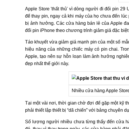
Apple Store 'thất thủ' vì dòng người đi đổi pin 
để thay pin, ngay cả khi máy của họ chưa đến lúc
bị ảnh hưởng. Các cửa hàng bán lẻ của Apple đang
đổi pin iPhone theo chương trình giảm giá đặc biệt
Táo khuyết vừa giảm giá mạnh pin của một số mẫ
hiệu năng của những chiếc máy có pin chai. Tro
Apple, tạo nên sự hỗn loạn làm ảnh hưởng nghiê
đẹp nhất thế giới này.
Nhiều cửa hàng Apple Store
Tại một vài nơi, thời gian chờ đợi để gặp một kỹ t
phải thiết lập thiết bị “dã chiến” với bảng chuyên
Số lượng người nhiều chưa từng thấy đến cửa hàn
đó, thay vì thay trong ngày, các cửa hàng phải đặ