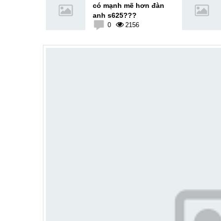
i 4 ?
có mạnh mẽ hơn đàn
anh s625???
4
0
2156