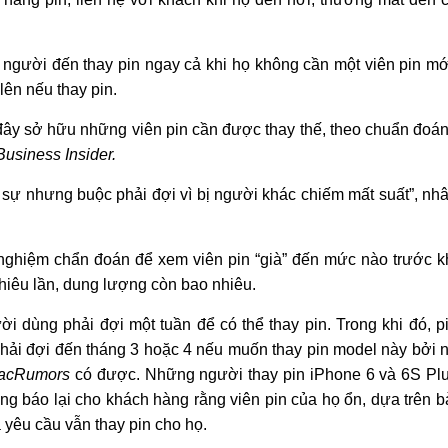
 người đến thay pin ngay cả khi họ không cần một viên pin mớ
ên nếu thay pin.
ây sở hữu những viên pin cần được thay thế, theo chuẩn đoán
Business Insider.
c sự nhưng buộc phải đợi vì bị người khác chiếm mất suất”, nh
 nghiệm chẩn đoán để xem viên pin “già” đến mức nào trước k
hiêu lần, dung lượng còn bao nhiêu.
i dùng phải đợi một tuần để có thể thay pin. Trong khi đó, p
hải đợi đến tháng 3 hoặc 4 nếu muốn thay pin model này bởi 
acRumors
có được. Những người thay pin iPhone 6 và 6S Pl
ng báo lại cho khách hàng rằng viên pin của họ ổn, dựa trên b
 yêu cầu vẫn thay pin cho họ.