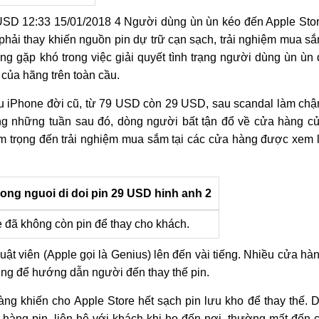
29 USD 12:33 15/01/2018 4 Người dùng ùn ùn kéo đến Apple Sto
 phải thay khiến nguồn pin dự trữ cạn sạch, trải nghiệm mua s
 gặp khó trong việc giải quyết tình trạng người dùng ùn ùn 
 của hãng trên toàn cầu.
u iPhone đời cũ, từ 79 USD còn 29 USD, sau scandal làm ch
ng những tuần sau đó, dòng người bất tận đổ về cửa hàng c
m trọng đến trải nghiệm mua sắm tại các cửa hàng được xem 
 đã không còn pin để thay cho khách.
huật viên (Apple gọi là Genius) lên đến vài tiếng. Nhiều cửa hà
 dụng để hướng dẫn người đến thay thế pin.
g khiến cho Apple Store hết sạch pin lưu kho để thay thế. 
t hàng pin, liên hệ với khách khi họ đến nơi, thường mất đến 