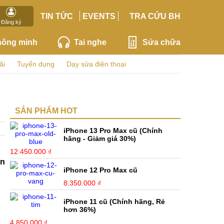
TIN TỨC
EVENTS
TRA CỨU BH
Đăng ký
hông minh
Tai nghe
Sửa chữa
ãi
Tuyển dụng
Dạy sửa điện thoại
SẢN PHẨM HOT
iPhone 13 Pro Max cũ (Chính
hãng - Giảm giá 30%)
12.450.000 ₫
ến
iPhone 12 Pro Max cũ
8.350.000 ₫
iPhone 11 cũ (Chính hãng, Rẻ
hơn 36%)
4.850.000 ₫