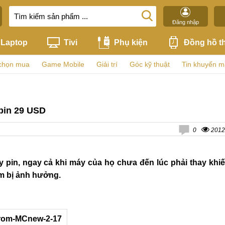
Đăng nhập
Laptop
Tivi
Phụ kiện
Đồng hồ t
chọn mua
Game Mobile
Giải trí
Góc kỹ thuật
Tin khuyến m
 pin 29 USD
0
2012
 pin, ngay cả khi máy của họ chưa đến lúc phải thay khi
ắm bị ảnh hưởng.