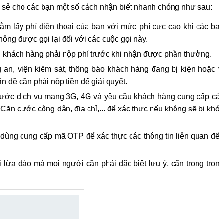
hia sẻ cho các bạn một số cách nhận biết nhanh chóng như sau:
m lấy phí điện thoại của bạn với mức phí cực cao khi các b
không được gọi lại đối với các cuộc gọi này.
u khách hàng phải nộp phí trước khi nhận được phần thưởng.
an, viện kiểm sát, thông báo khách hàng đang bị kiện hoặc 
 đề cần phải nộp tiền để giải quyết.
 cước dịch vụ mạng 3G, 4G và yêu cầu khách hàng cung cấp c
ăn cước công dân, địa chỉ,... để xác thực nếu không sẽ bị kh
dùng cung cấp mã OTP để xác thực các thông tin liên quan đ
 lừa đảo mà mọi người cần phải đặc biệt lưu ý, cẩn trọng tro