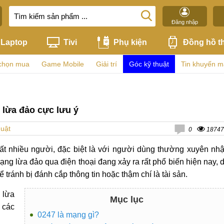
Đăng nhập
Laptop
Tivi
Phụ kiện
Đồng hồ t
chọn mua
Game Mobile
Giải trí
Góc kỹ thuật
Tin khuyến m
 lừa đảo cực lưu ý
huật
0
18747
ất nhiều người, đặc biệt là với người dùng thường xuyên nh
rạng lừa đảo qua điện thoại đang xảy ra rất phổ biến hiện nay, 
tránh bị đánh cắp thông tin hoặc thậm chí là tài sản.
 lừa
Mục lục
 các
0247 là mạng gì?