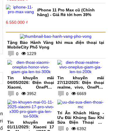
iPhone 11 Pro Max cũ (Chính
hãng) - Giá Rẻ tới hơn 39%
6.550.000 ₫
Tặng Bảo Hành Vàng khi mua điện thoại tại
MobileCity Phố Vọng
1229
0
Tin khuyến mãi
Tin khuyến mãi
04/05/2026: Điện thoại
27/12/2025: Điện thoại
Xiaomi, OnePlus,
realme, vivo, OnePlus
HONOR, vivo giảm giá
giảm giá lên tới 200K
3952
6669
0
0
lên tới 300K
Tri Ân Khách Hàng -
ện
Ưu Đãi Khủng Sau Khi
ời
Tin khuyến mãi
Sửa Điện Thoại Tại
01/11/2025: Xiaomi 17
MobileCity
số
6392
0