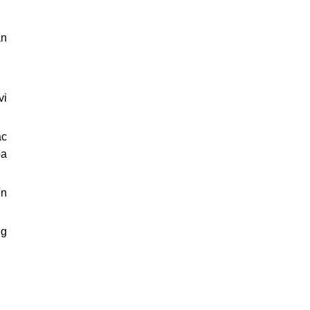
ạn
vi
ác
óa
ến
ng