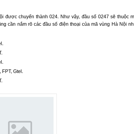
ội được chuyển thành 024. Như vậy, đầu số 0247 sẽ thuộc 
ũng cần nắm rõ các đầu số điện thoại của mã vùng Hà Nội n
l.
T.
l.
FPT, Gtel.
T.