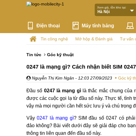
Xem giá, tồn kho tại:
Điện thoại
Máy tính bảng
Tin công nghệ
Mở hộp & Đánh giá
Tư vấn 
Tin tức
Góc kỹ thuật
0247 là mạng gì? Cách nhận biết SIM 0247
Nguyễn Thị Kim Ngân
- 12:03 27/09/2023
Góc kỹ t
Đầu số
0247 là mạng gì
là thắc mắc chung của r
được các cuộc gọi lạ từ đầu số này. Thực tế, tình t
vậy mà mọi người cần hết sức lưu ý và chú trọng để 
Vậy
0247 là mạng gì
? SIM đầu số 0247 có phải
đảo không? Bài viết dưới đây sẽ giải đáp cho bạn
thông tin liên quan đến đầu số này.