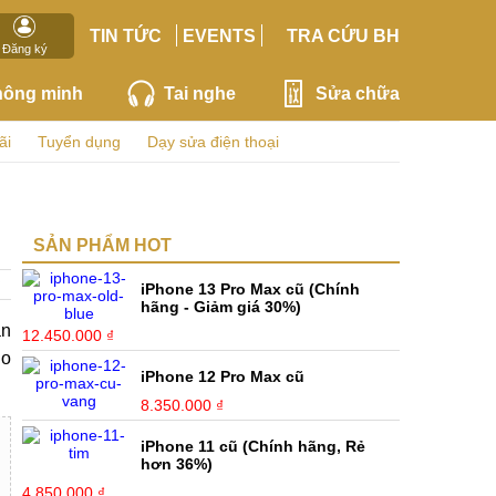
TIN TỨC
EVENTS
TRA CỨU BH
Đăng ký
hông minh
Tai nghe
Sửa chữa
ãi
Tuyển dụng
Dạy sửa điện thoại
SẢN PHẨM HOT
iPhone 13 Pro Max cũ (Chính
hãng - Giảm giá 30%)
ận
12.450.000 ₫
do
iPhone 12 Pro Max cũ
8.350.000 ₫
iPhone 11 cũ (Chính hãng, Rẻ
hơn 36%)
4.850.000 ₫