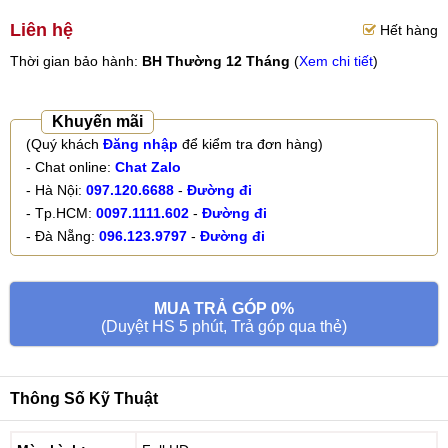
Liên hệ
Hết hàng
Thời gian bảo hành:
BH Thường 12 Tháng
(
Xem chi tiết
)
Khuyến mãi
(Quý khách
Đăng nhập
để kiểm tra đơn hàng)
- Chat online:
Chat Zalo
- Hà Nội:
097.120.6688
-
Đường đi
- Tp.HCM:
0097.1111.602
-
Đường đi
- Đà Nẵng:
096.123.9797
-
Đường đi
MUA TRẢ GÓP 0%
(Duyệt HS 5 phút, Trả góp qua thẻ)
Thông Số Kỹ Thuật