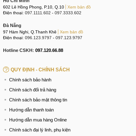
Hồ Chí Minh
giây để mở những games khủng như "NOVA 3" nhanh hơn
602 Lê Hồng Phong, P.10, Q.10
Xem bản đồ
so với tốc độ trung bình của smartphone là 16 giây.
Điện thoại:
097.1111.602
-
097.3333.602
Camera của Sky Pantech A900
Đà Nẵng
97 Hàm Nghi, Q.Thanh Khê
Xem bản đồ
Sky A900
sở hữu camera chính 13MP, camera trước 2 MP,
Điện thoại:
096.123.9797
-
097.123.9797
nhìn chung với dung lượng
camera 13MP
thì đây được xem
là dung lượng chuẩn lý tưởng hiện nay. Chất lượng hình
Hotline CSKH:
097.120.66.88
ảnh chụp trên máy cho ra đầy ấn tượng, ảnh chụp sắc nét,
màu sắc tươi sáng khi chụp trong điều kiện kém ánh sáng
QUY ĐỊNH - CHÍNH SÁCH
máy cũng cho chất lượng ảnh chụp hoàn hảo nhờ khả năng
của GPU và màn hình có độ phân giải cao.
Chính sách bảo hành
Chính sách đổi trả hàng
Camera chính với khả năng quay video và chụp ảnh HD
Chính sách bảo mật thông tin
Trong thử nghiệm, A900 đã có thể tập trung vào một đối
Hướng dẫn thanh toán
tượng văn phòng phẩm 200 mili giây nhanh hơn so với
Hướng dẫn mua hàng Online
HTC One
M8 và 250 phần nghìn giây nhanh hơn so với
Chính sách đại lý linh, phụ kiện
SamSung Galaxy S5
. Đó không phải là một lợi thế rất lớn,