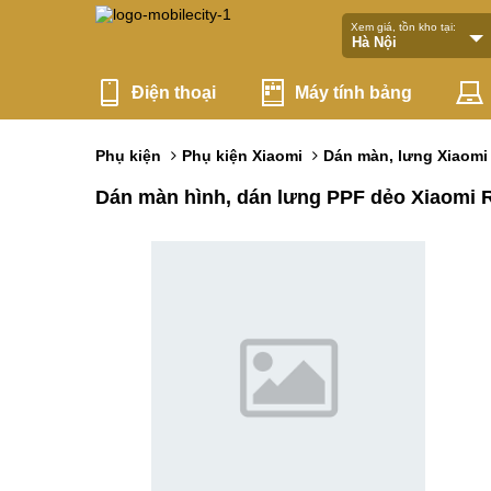
Xem giá, tồn kho tại:
Điện thoại
Máy tính bảng
Phụ kiện
Phụ kiện Xiaomi
Dán màn, lưng Xiaomi
Dán màn hình, dán lưng PPF dẻo Xiaomi R