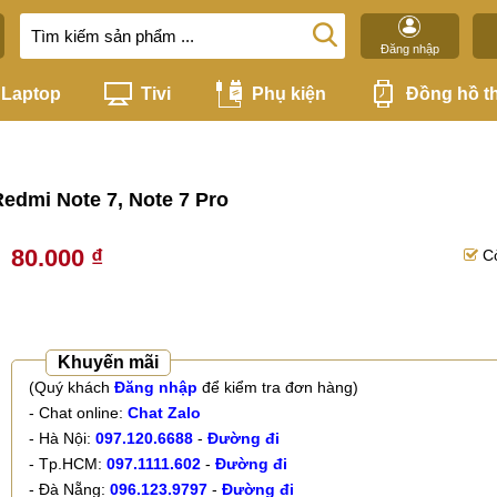
Đăng nhập
Laptop
Tivi
Phụ kiện
Đồng hồ t
edmi Note 7, Note 7 Pro
80.000 ₫
C
Khuyến mãi
(Quý khách
Đăng nhập
để kiểm tra đơn hàng)
- Chat online:
Chat Zalo
- Hà Nội:
097.120.6688
-
Đường đi
- Tp.HCM:
097.1111.602
-
Đường đi
- Đà Nẵng:
096.123.9797
-
Đường đi