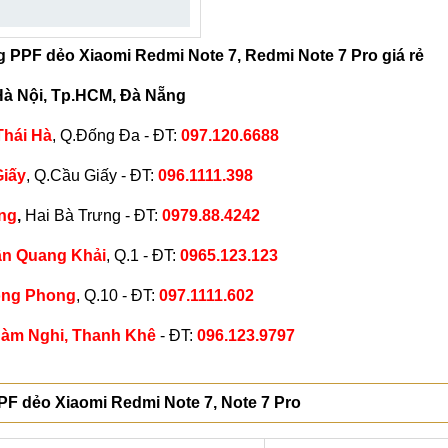
g PPF dẻo Xiaomi Redmi Note 7, Redmi Note 7 Pro giá rẻ
 Hà Nội, Tp.HCM, Đà Nẵng
Thái Hà
, Q.Đống Đa - ĐT:
097.120.6688
Giấy
, Q.Cầu Giấy - ĐT:
096.1111.398
ng
,
Hai Bà Trưng - ĐT:
0979.88.4242
ần Quang Khải
, Q.1 - ĐT:
0965.123.123
ồng Phong
, Q.10 - ĐT:
097.1111.602
Hàm Nghi, Thanh Khê
- ĐT:
096.123.9797
PF dẻo Xiaomi Redmi Note 7, Note 7 Pro