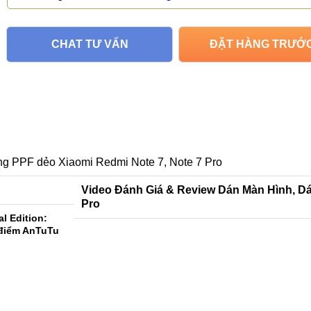
CHAT TƯ VẤN
ĐẶT HÀNG TRƯỚ
ng PPF dẻo Xiaomi Redmi Note 7, Note 7 Pro
Video Đánh Giá & Review Dán Màn Hình, D
Pro
l Edition:
 điểm AnTuTu