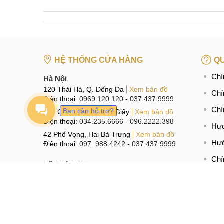
HỆ THỐNG CỬA HÀNG
QU
Chí
Hà Nội
120 Thái Hà, Q. Đống Đa
Xem bản đồ
Chí
Điện thoại:
0969.120.120
-
037.437.9999
Chí
Bạn cần hỗ trợ?
398 Cầu Giấy, Q. Cầu Giấy
Xem bản đồ
Điện thoại:
034.235.6666
-
096.2222.398
Hướ
42 Phố Vọng, Hai Bà Trưng
Xem bản đồ
Hướ
Điện thoại:
097. 988.4242
-
037.437.9999
Chí
Hồ Chí Minh
602 Lê Hồng Phong, P.10, Q.10
Xem bản đồ
Điện thoại:
097.1111.602
-
097.3333.602
Đà Nẵng
97 Hàm Nghi, Q.Thanh Khê
Xem bản đồ