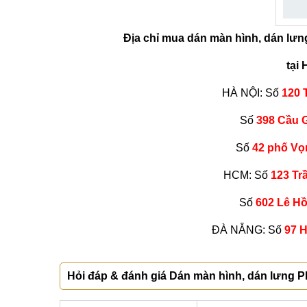
Địa chỉ mua dán màn hình, dán lưn
tại
HÀ NỘI: Số
120 
Số
398 Cầu 
Số
42 phố Vọ
HCM: Số
123 Tr
Số
602 Lê H
ĐÀ NẴNG: Số
97 
Hỏi đáp & đánh giá Dán màn hình, dán lưng P