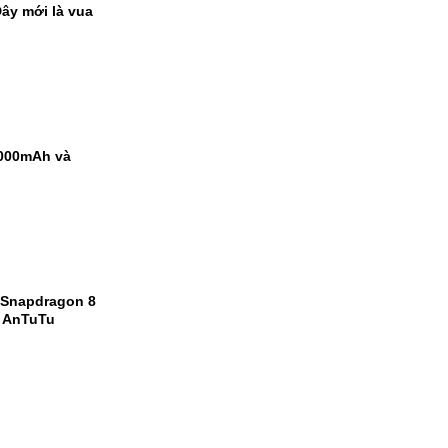
ây mới là vua
9000mAh và
 Snapdragon 8
m AnTuTu