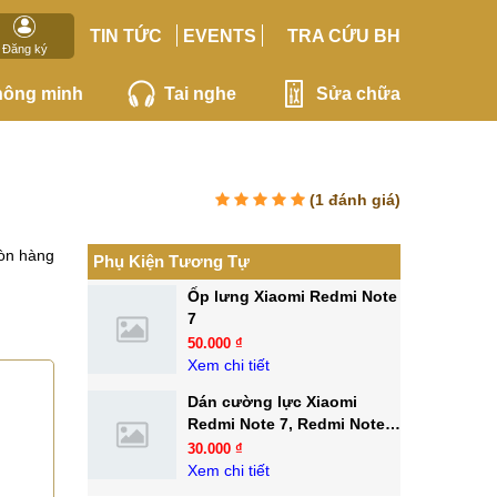
TIN TỨC
EVENTS
TRA CỨU BH
Đăng ký
hông minh
Tai nghe
Sửa chữa
(
1
đánh giá)
òn hàng
Phụ Kiện Tương Tự
Ốp lưng Xiaomi Redmi Note
7
50.000 ₫
Xem chi tiết
Dán cường lực Xiaomi
Redmi Note 7, Redmi Note 7
Pro
30.000 ₫
Xem chi tiết