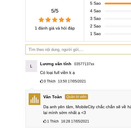
5 Sao
5/5
4 Sao
3 Sao
2 Sao
1 đánh giá và hỏi đáp
1 Sao
Lương văn tính
03577137xx
L
Có loại full viền k ạ
0
Thích
13:50 17/05/2021
Văn Toàn
Quản trị viên
Dạ anh yên tâm, MobileCity chắc chắn sẽ về hà
lại mình sớm nhất ạ <3
1
Thích
16:28 17/05/2021