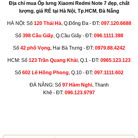
Địa chỉ mua Ốp lưng Xiaomi Redmi Note 7 đẹp, chất
lượng, giá RẺ tại Hà Nội, Tp.HCM, Đà Nẵng
HÀ NỘI: Số
120 Thái Hà
, Q.Đống Đa - ĐT:
097.120.6688
Số
398 Cầu Giấy
, Q.Cầu Giấy - ĐT:
096.1111.398
Số
42 phố Vọng
,
Hai Bà Trưng - ĐT:
0979.88.4242
HCM: Số
123 Trần Quang Khải
, Q.1 - ĐT:
0965.123.123
Số
602 Lê Hồng Phong
, Q.10 - ĐT:
097.1111.602
ĐÀ NẴNG
: Số
97 Hàm Nghi
, Thanh
Khê -
ĐT
:
096.123.9797