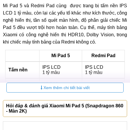
Mi Pad 5 và Redmi Pad cùng được trang bị tấm nền IPS
LCD 1 tỷ màu, còn lại các yếu tố khác như kích thước, công
nghệ hiển thị, tần số quét màn hình, độ phân giải chiếc Mi
Pad 5 đều vượt trội hơn hoàn toàn. Cụ thể, máy tính bảng
Xiaomi có công nghệ hiển thị HDR10, Dolby Vision, trong
khi chiếc máy tính bảng của Redmi không có.
Mi Pad 5
Redmi Pad
IPS LCD
IPS LCD
Tấm nền
1 tỷ màu
1 tỷ màu
HDR10,
Công nghệ
Xem thêm chi tiết bài viết
Dolby Vision
Tần số quét
120Hz
90Hz
Hỏi đáp & đánh giá Xiaomi Mi Pad 5 (Snapdragon 860
- Màn 2K)
Kích thước
11 inch
10.61 inch
Độ phân giải
1600 x 2560 pixel
1200 x 2000 pixel