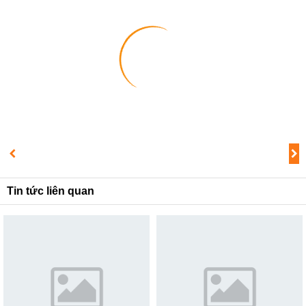
1
2
3
Tin tức liên quan