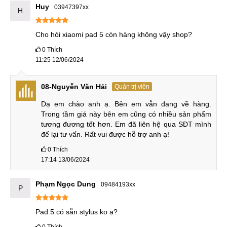
Huy
03947397xx
iPad
H
2.250.000
12
Cho hỏi xiaomi pad 5 còn hàng không vậy shop?
1
iPad Air
₫
Tháng
0
Thích
11:25 12/06/2024
2.650.000
12
2
iPad Air 2
₫
Tháng
08-Nguyễn Văn Hải
Quản trị viên
4.250.000
12
3
iPad Gen 6
₫
Tháng
Dạ em chào anh ạ. Bên em vẫn đang về hàng. 
Trong tầm giá này bên em cũng có nhiều sản phẩm 
Xiaomi Pad
tương đương tốt hơn. Em đã liên hệ qua SĐT mình 
để lại tư vấn. Rất vui được hỗ trợ anh ạ!
5.550.000
12
1
Xiaomi Mi Pad 5
₫
Tháng
0
Thích
17:14 13/06/2024
9.450.000
12
2
Xiaomi Mi Pad 5 Pro
₫
Tháng
Phạm Ngọc Dung
09484193xx
P
5.950.000
12
3
Xiaomi Pad 6
₫
Tháng
Pad 5 có sẵn stylus ko ạ?