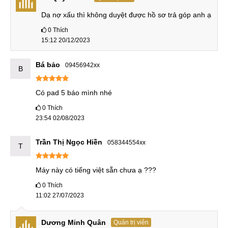
nhân CPU xung nhịp tối đa 2.96GHz cùng GPU Adreno 640
mạnh mẽ. Tuy Helio G99 được ra mắt sau với tiền trình 6nm
Dạ nợ xấu thì không duyệt được hồ sơ trả góp anh ạ
tiên tiến hơn nhưng xung nhịp tối đa chi đạt 2.2GHz thế nên
0
Thích
hiệu suất xử lý của nó yếu hơn Snapdragon 860 rất nhiều.
15:12 20/12/2023
Mi Pad 5
Redmi Pad
Bá bảo
09456942xx
B
Snapdragon 860
Chip
Helio G99 (6nm)
Có pad 5 báo mình nhé
(7 nm)
0
Thích
1x2.96 GHz
23:54 02/08/2023
Kryo 485 Gold
2x2.2 GHz
Trần Thị Ngọc Hiền
058344554xx
T
Cortex-A76
3x2.42 GHz
Cấu trúc
Kryo 485 Gold
CPU
6x2.0 GHz
Máy này có tiếng việt sẵn chưa ạ ???
Cortex-A55)
4x1.78 GHz
0
Thích
11:02 27/07/2023
Kryo 485 Silver
Dương Minh Quân
Quản trị viên
GPU
Adreno 640
Mali-G57 MC2