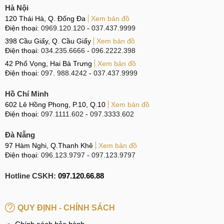
Cam sau: 4K@30fps,
Cam sau:
Hà Nội
120 Thái Hà, Q. Đống Đa
Xem bản đồ
1080p@30fps
1080p@30fps
Điện thoại:
0969.120.120
-
037.437.9999
Quay phim
Cam trước:
Cam trước:
398 Cầu Giấy, Q. Cầu Giấy
Xem bản đồ
Điện thoại:
034.235.6666
-
096.2222.398
1080p@30fps
1080p@30fps
42 Phố Vọng, Hai Bà Trưng
Xem bản đồ
Điện thoại:
097. 988.4242
-
037.437.9999
Hồ Chí Minh
Về khả năng quay phim, Xiaomi Pad 5 có thể quay video với
602 Lê Hồng Phong, P.10, Q.10
Xem bản đồ
chất lượng lên tới 4K ở camera sau và 1080p ở camera
Điện thoại:
097.1111.602
-
097.3333.602
trước, trong khi đó Redmi Pad chỉ hỗ trợ chất lượng 1080p
trên cả hai máy.
Đà Nẵng
97 Hàm Nghi, Q.Thanh Khê
Xem bản đồ
Pin, sạc vượt trội
Điện thoại:
096.123.9797
-
097.123.9797
Xiaomi Pad 5 sở hữu viên pin 8720mAh công nghệ Li-Po
Hotline CSKH:
097.120.66.88
cho máy hoạt động bền bỉ cả ngày với nhu cầu học tập và
giải trí nhẹ nhàng và có thể sạc pin thoải mái mà không lo
QUY ĐỊNH - CHÍNH SÁCH
lắng đến việc hỏng, chai pin. Cung sở hữu công nghệ pin
Li-Po như Pad 5 nhưng máy tính bảng Redmi chỉ có dung