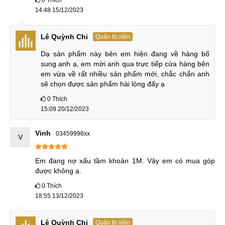
0
Thích
7.550.000
12
4
Xiaomi Pad 6 Pro
₫
Tháng
14:48 15/12/2023
Lenovo
Lê Quỳnh Chi
Quản trị viên
Lenovo Xiaoxin Pad
2.950.000
12
Dạ sản phẩm này bên em hiện đang về hàng bổ 
1
2022
₫
Tháng
sung anh ạ, em mời anh qua trực tiếp cửa hàng bên 
em vừa về rất nhiều sản phẩm mới, chắc chắn anh 
Lenovo Xiaoxin Pad Pro
4.950.000
12
2
sẽ chọn được sản phẩm hài lòng đấy ạ
2022
₫
Tháng
0
Thích
4.650.000
12
15:09 20/12/2023
3
Lenovo Xiaoxin Pad Plus
₫
Tháng
Vinh
03459998xx
V
5.950.000
12
4
Lennovo Legion Y700
₫
Tháng
Em đang nợ xấu tầm khoản 1M. Vậy em có mua góp 
Hiệu năng vượt trội
được không ạ.
0
Thích
Trong phần khúc máy tính bảng tầm trung hầu như không có
18:55 13/12/2023
chiếc máy nào có hiệu năng vượt quá được Snapdragon
860 của Mi Pad 5. Đây là chip cao cấp của Qualcomm, với 8
Lê Quỳnh Chi
Quản trị viên