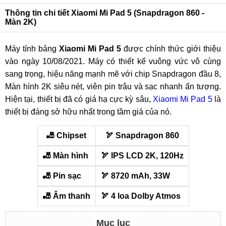
Thông tin chi tiết Xiaomi Mi Pad 5 (Snapdragon 860 -
Màn 2K)
Máy tính bảng
Xiaomi Mi Pad 5
được chính thức giới thiệu
vào ngày 10/08/2021. Máy có thiết kế vuông vức vô cùng
sang trọng, hiệu năng mạnh mẽ với chip Snapdragon đầu 8,
Màn hình 2K siêu nét, viên pin trâu và sạc nhanh ấn tượng.
Hiện tại, thiết bị đã có giá hạ cực kỳ sâu,
Xiaomi Mi Pad 5
là
thiết bị đáng sở hữu nhất trong tầm giá của nó.
️🎳 Chipset
️🏹 Snapdragon 860
️🎳 Màn hình
️🏹 IPS LCD 2K, 120Hz
️🎳 Pin sạc
️🏹 8720 mAh, 33W
️🎳 Âm thanh
️🏹 4 loa Dolby Atmos
Mục lục