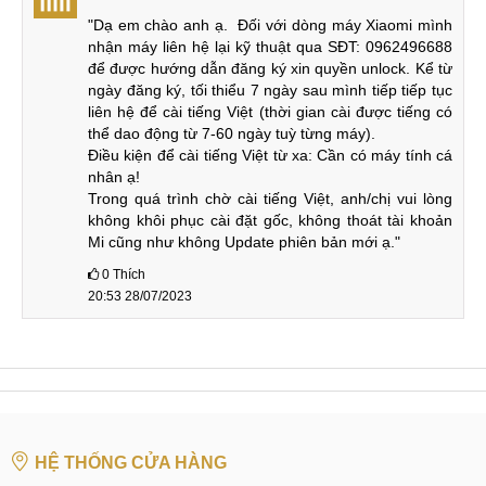
"Dạ em chào anh ạ.  Đối với dòng máy Xiaomi mình 
nhận máy liên hệ lại kỹ thuật qua SĐT: 0962496688 
để được hướng dẫn đăng ký xin quyền unlock. Kể từ 
Khi đo điểm AnTuTu trên Xiaomi Pad 5 và Redmi Pad thì
ngày đăng ký, tối thiểu 7 ngày sau mình tiếp tiếp tục 
chiếc máy tính bảng Xiaomi có điểm số 597985 cao hơn
liên hệ để cài tiếng Việt (thời gian cài được tiếng có 
gấp đôi so với điểm số 240416 của Hellio G99.
thể dao động từ 7-60 ngày tuỳ từng máy).

Điều kiện để cài tiếng Việt từ xa: Cần có máy tính cá 
Camera chất lượng
nhân ạ!

Trong quá trình chờ cài tiếng Việt, anh/chị vui lòng 
Là máy tính bảng nền camera trên cả hai máy đều không
không khôi phục cài đặt gốc, không thoát tài khoản 
được trú trọng quá nhiều. Cả hai đều có camera đơn phía
Mi cũng như không Update phiên bản mới ạ."
sau với 13MP trên Mi Pad 5 và 8MP của Redmi Pad. Phía
0
Thích
trước cũng đều là camera đơn 8MP.
20:53 28/07/2023
Mi Pad 5
Redmi Pad
Cam sau
13 MP,
f/2.0
8 MP,
f/2.0
8 MP,
f/2.3
Cam trước
8 MP,
f/2.0
105° (góc s.rộng)
HỆ THỐNG CỬA HÀNG