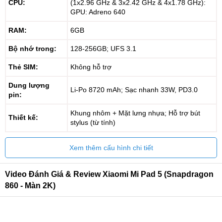
CPU:
(1x2.96 GHz & 3x2.42 GHz & 4x1.78 GHz):
GPU: Adreno 640
RAM:
6GB
Bộ nhớ trong:
128-256GB; UFS 3.1
Thẻ SIM:
Không hỗ trợ
Dung lượng
Li-Po 8720 mAh; Sạc nhanh 33W, PD3.0
pin:
Khung nhôm + Mặt lưng nhựa; Hỗ trợ bút
Thiết kế:
stylus (từ tính)
Xem thêm cấu hình chi tiết
Video Đánh Giá & Review Xiaomi Mi Pad 5 (Snapdragon
860 - Màn 2K)