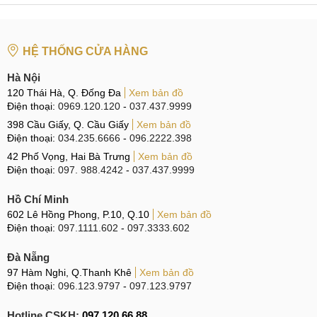
phía trước là 2 ống kính 8MP, phía sau là 13MP và 5MP.
Trong khi, Lenovo Pad Pro 2022 chỉ sở hữu camera 13MP
phía sau và 8MP phía trước.
HỆ THỐNG CỬA HÀNG
Hà Nội
Thông số kỹ thuật của Lenovo Pad Pro 2022
120 Thái Hà, Q. Đống Đa
Xem bản đồ
Điện thoại:
0969.120.120
-
037.437.9999
Dung lượng pin trên Lenovo Xiaoxin Pad Pro 2021 là
398 Cầu Giấy, Q. Cầu Giấy
Xem bản đồ
8600mAh sạc nhanh 20W. Tuy Lenovo Pad Pro 2022 có
Điện thoại:
034.235.6666
-
096.2222.398
dung lượng pin 8200mAh nhưng sạc nhanh 30W cho
42 Phố Vọng, Hai Bà Trưng
Xem bản đồ
bản Kompanio 1300T và 68W cho bản Snapdragon 870.
Điện thoại:
097. 988.4242
-
037.437.9999
Hồ Chí Minh
602 Lê Hồng Phong, P.10, Q.10
Xem bản đồ
Thông số kỹ thuật của Xiaoxin Pad Pro 2021
Điện thoại:
097.1111.602
-
097.3333.602
Với một chiếc máy tính bảng thì chụp ảnh không phải là ưu
Đà Nẵng
điểm, mà với chiếc tablet màn hình lớn như Lenovo Pad Pro
97 Hàm Nghi, Q.Thanh Khê
Xem bản đồ
2022 thì cầm lên để chụp ảnh là không khả thi, vì thế hãng
Điện thoại:
096.123.9797
-
097.123.9797
giảm số lượng camera để tăng tần số quét màn hình và sạc
nhanh vẫn là một điểm thực dụng hơn.
Hotline CSKH:
097.120.66.88