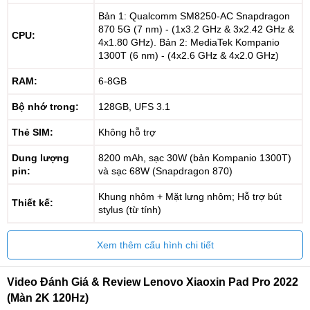
Bản 1: Qualcomm SM8250-AC Snapdragon
870 5G (7 nm) - (1x3.2 GHz & 3x2.42 GHz &
CPU:
4x1.80 GHz). Bản 2: MediaTek Kompanio
1300T (6 nm) - (4x2.6 GHz & 4x2.0 GHz)
RAM:
6-8GB
Bộ nhớ trong:
128GB, UFS 3.1
Thẻ SIM:
Không hỗ trợ
Dung lượng
8200 mAh, sạc 30W (bản Kompanio 1300T)
pin:
và sạc 68W (Snapdragon 870)
Khung nhôm + Mặt lưng nhôm; Hỗ trợ bút
Thiết kế:
stylus (từ tính)
Xem thêm cấu hình chi tiết
Video Đánh Giá & Review Lenovo Xiaoxin Pad Pro 2022
(Màn 2K 120Hz)