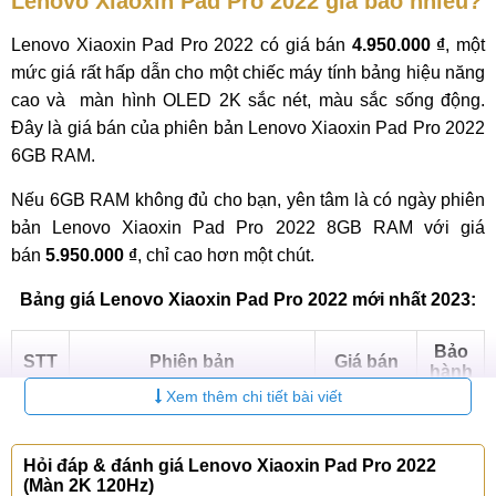
Lenovo Xiaoxin Pad Pro 2022 giá bao nhiêu?
Lenovo Xiaoxin Pad Pro 2022 có giá bán
4.950.000 ₫
, một
mức giá rất hấp dẫn cho một chiếc máy tính bảng hiệu năng
cao và màn hình OLED 2K sắc nét, màu sắc sống động.
Đây là giá bán của phiên bản Lenovo Xiaoxin Pad Pro 2022
6GB RAM.
Nếu 6GB RAM không đủ cho bạn, yên tâm là có ngày phiên
bản Lenovo Xiaoxin Pad Pro 2022 8GB RAM với giá
bán
5.950.000 ₫
, chỉ cao hơn một chút.
Bảng giá Lenovo Xiaoxin Pad Pro 2022 mới nhất 2023:
Bảo
STT
Phiên bản
Giá bán
hành
Xem thêm chi tiết bài viết
Lenovo Xiaoxin Pad Pro
4.950.000
12
1
2022 6-12GGB
₫
tháng
Hỏi đáp & đánh giá Lenovo Xiaoxin Pad Pro 2022
Lenovo Xiaoxin Pad Pro
5.950.000
12
(Màn 2K 120Hz)
2