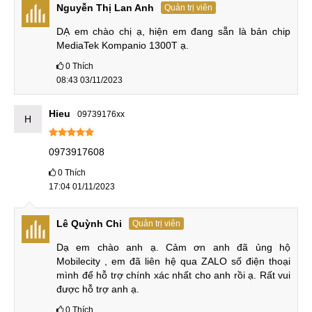
Nguyễn Thị Lan Anh
27/7/2021, sản xuất dành riêng cho các thiết bị máy tính
Quản trị viên
bảng. Chip sở hữu tiến trình 6nm, hỗ trợ công nghệ 5G tốc
DẠ em chào chị ạ, hiện em đang sẵn là bản chip 
độ cao.
MediaTek Kompanio 1300T ạ.
0
Thích
08:43 03/11/2023
Kompanio 1300T có 8 nhân CPU gồm 4 nhân ARM Cortex-
A78 2.6GHz và 4 nhân ARM Cortex-A75 2.0GHz. GPU Mali-
Hieu
09739176xx
H
G77 MC9 mang đến hiệu năng cực tốt, khi chơi game chip
hỗ trợ tốc độ khung hình cao giúp thao tác mượt mà hơn.
0973917608
Dung lượng Lenovo Xiaoxin Pad Pro 2022:
0
Thích
6-128GB và 8-128GB
17:04 01/11/2023
Máy sở hữu 2 phiên bản bộ nhớ RAM 6GB và 8GB. Bộ nhớ
Lê Quỳnh Chi
Quản trị viên
trong UFS 3.1 cho tốc độ đọc ghi vô cùng nhanh chóng. Về
Dạ em chào anh ạ. Cảm ơn anh đã ủng hộ 
khả năng lưu ngoài dung lượng bộ nhớ trong 128GB thì nhà
Mobilecity , em đã liên hệ qua ZALO số điện thoại 
sản xuất còn tích hợp khe thẻ nhớ microSD lên tới 1TB
mình để hỗ trợ chính xác nhất cho anh rồi ạ. Rất vui 
thoải mái lưu trữ.
được hỗ trợ anh ạ.
0
Thích