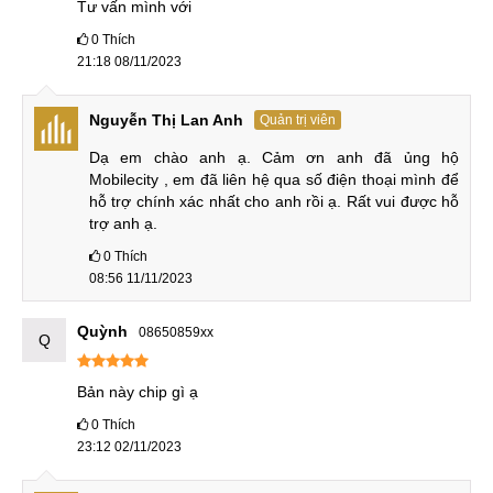
tần số quét 120Hz cho khả năng vuốt chạm vô cùng nhanh
Tư vấn mình với
và mượt.
0
Thích
21:18 08/11/2023
Điểm quan trọng nhất chính là máy có độ phân giải màn
Nguyễn Thị Lan Anh
Quản trị viên
hình lên tới 1536 x 2560 px cho ra mật độ điểm ảnh lên tới
266 PPI giúp tái tạo hình ảnh sắc nét, từ đó không gây hại
Dạ em chào anh ạ. Cảm ơn anh đã ủng hộ 
Mobilecity , em đã liên hệ qua số điện thoại mình để 
mắt cho người dùng.
hỗ trợ chính xác nhất cho anh rồi ạ. Rất vui được hỗ 
Hai sự lựa chọn chip
trợ anh ạ.
0
Thích
Xiaoxin Pad Pro đời 2022 sở hữu 2 phiên bản cấu hình
08:56 11/11/2023
chip. Một bản chạy Snapdragon 870 và một bản là chip
MediaTek Kompanio 1300T. Chúng ta đã quá quen với
Quỳnh
08650859xx
Q
Snapdragon 870 bởi nó được trang bị trên rất nhiều thiết bị
di động. Đây là chip mạnh mẽ, hiệu năng ổn định.
Bản này chip gì ạ
0
Thích
23:12 02/11/2023
Chúng ta cùng tìm hiểu về con chip MediaTek Kompanio
1300T. Bộ xử ly này được MediaTek công bố vào ngày