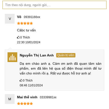
Lenovo Xiaoxin Pad Pro
5.750.000
12
5
12.7
₫
tháng
Võ
09391166xx
V
Lenovo Xiaoxin Pad Pro 2022 ra mắt
Câbc tư vấn
Xiaoxin Pad Pro 2022 được Lenovo trình làng tại thị trường
quê nhà vào năm 2022. Máy tính bảng này có nhiều trqang
0
Thích
22:30 10/01/2024
bị nổi bật đáng chú ý. Điểm nổi bật nhất của chiếc máy tính
bảng của nhà Lenovo là màn hình 2K và hiệu năng của máy.
Nguyễn Thị Lan Anh
Quản trị viên
Màn hình lớn 2K
Dạ em chào anh ạ. Cảm ơn anh đã quan tâm sản 
Máy tính bảng Xiaoxin Pad Pro bản 2022 sở hữu màn hình
phẩm, em đã liên hệ qua số điện thoại mình để tư 
vấn cho mình rồi ạ. Rất vui được hỗ trợ anh ạ!
11.2 inch với tấm nền OLED cao cấp cho khả năng tái tạo
hình hình, nội dụng tuyệt vời với độ tương phản cao.
0
Thích
08:46 11/01/2024
Với độ sáng 600nits cho người dùng thoải mái sử dụng
Mai thế vinh
03339981xx
M
trong nhiều điều kiện ánh sáng khác nhau. Màn hình này có