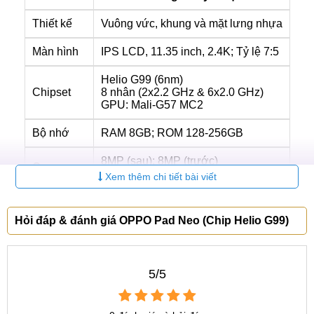
Thiết kế
Vuông vức, khung và mặt lưng nhựa
Màn hình
IPS LCD, 11.35 inch, 2.4K; Tỷ lệ 7:5
Helio G99 (6nm)
Chipset
8 nhân (2x2.2 GHz & 6x2.0 GHz)
GPU: Mali-G57 MC2
Bộ nhớ
RAM 8GB; ROM 128-256GB
8MP (sau); 8MP (trước)
Camera
Quay phim: Có
Xem thêm chi tiết bài viết
Pin
Li-Po 8000 mAh
Hỏi đáp & đánh giá OPPO Pad Neo (Chip Helio G99)
Phần mềm
Android 13, ColorOS 13.2
OPPO Pad Neo giá bao nhiêu tiền?
5/5
Hiện tại, OPPO chưa tiết lộ thông tin về giá bán của Pad
Neo. Vì vậy bạn có thể tham khảo thêm một số sản phẩm