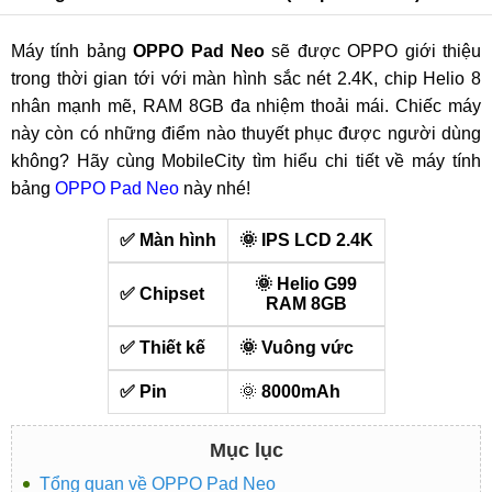
Máy tính bảng
OPPO Pad Neo
sẽ được OPPO giới thiệu
trong thời gian tới với màn hình sắc nét 2.4K, chip Helio 8
nhân mạnh mẽ, RAM 8GB đa nhiệm thoải mái. Chiếc máy
này còn có những điểm nào thuyết phục được người dùng
không? Hãy cùng MobileCity tìm hiểu chi tiết về máy tính
bảng
OPPO Pad Neo
này nhé!
✅ Màn hình
🌞 IPS LCD 2.4K
🌞 Helio G99
✅ Chipset
RAM 8GB
✅ Thiết kế
🌞 Vuông vức
✅ Pin
🌞
8000mAh
Mục lục
Tổng quan về OPPO Pad Neo