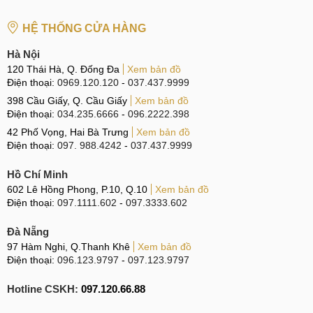
Đánh giá chi tiết OPPO Pad Neo
HỆ THỐNG CỬA HÀNG
Với các thông tin rò rỉ, hãy cùng MobileCity đi đáng giá và
Hà Nội
phân tích về chiếc máy tính bảng Pad Neo sắp ra mắt của
120 Thái Hà, Q. Đống Đa
Xem bản đồ
OPPO.
Điện thoại:
0969.120.120
-
037.437.9999
Thiết kế
398 Cầu Giấy, Q. Cầu Giấy
Xem bản đồ
Điện thoại:
034.235.6666
-
096.2222.398
Sản phẩm sở hữu thiết kế vuông vức, tối giản nhưng vẫn rất
42 Phố Vọng, Hai Bà Trưng
Xem bản đồ
đẹp. Toàn bộ vỏ máy được hoàn thiện từ nhựa PC cùng mặt
Điện thoại:
097. 988.4242
-
037.437.9999
trước được tạo nên từ kính. Sản phẩm được thiết kế nguyên
Hồ Chí Minh
khối với mức độ gia công cao.
602 Lê Hồng Phong, P.10, Q.10
Xem bản đồ
Điện thoại:
097.1111.602
-
097.3333.602
Máy tính bảng Pad Neo (ảnh minh họa)
Đà Nẵng
97 Hàm Nghi, Q.Thanh Khê
Xem bản đồ
Màn hình
Điện thoại:
096.123.9797
-
097.123.9797
Về khả năng hiển thị, máy tính bảng OPPO có màn hình lớn
Hotline CSKH:
097.120.66.88
với 11,35 inch cùng với độ phân giải 2.4K mang đến hình