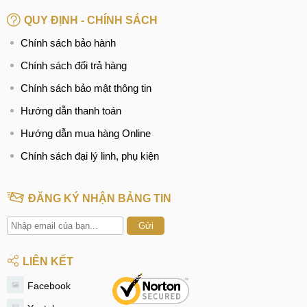
ảnh sắc nét, nội dung hiển thị rõ ràng.
QUY ĐỊNH - CHÍNH SÁCH
Danh sách máy tính bảng có tấm nền IPS LCD:
Chính sách bảo hành
Chính sách đổi trả hàng
Pad Neo
IPS LCS, 2.4K
Chính sách bảo mật thông tin
OPPO Pad Air
IPS LCS, 2K
Hướng dẫn thanh toán
Redmi Pad
IPS LCS, 2K
Hướng dẫn mua hàng Online
Realme Pad
IPS LCS, 2K
Chính sách đại lý linh, phụ kiện
OPPO Pad
IPS LCS, 2.5K
ĐĂNG KÝ NHẬN BẢNG TIN
Ảnh minh họa
Gửi
Với tấm nền IPS LCD, chiếc máy tính bảng này có thể tái tạo
LIÊN KẾT
hình ảnh với góc nhìn rộng và màu sắc chân thực. Màn hình
này có tỷ lệ 7:5 khá lạ, thực tế trải nghiệm khá hợp lý bởi nó
Facebook
không quá ngắn và cung không quá dài như màn hình