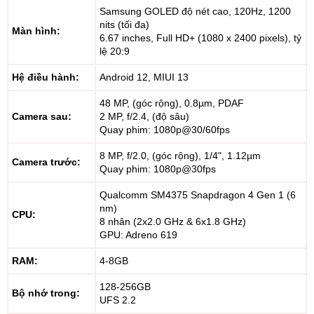
Samsung GOLED độ nét cao, 120Hz, 1200
nits (tối đa)
Màn hình:
6.67 inches, Full HD+ (1080 x 2400 pixels), tỷ
lệ 20:9
Hệ điều hành:
Android 12, MIUI 13
48 MP, (góc rộng), 0.8µm, PDAF
Camera sau:
2 MP, f/2.4, (độ sâu)
Quay phim: 1080p@30/60fps
8 MP, f/2.0, (góc rộng), 1/4", 1.12µm
Camera trước:
Quay phim: 1080p@30fps
Qualcomm SM4375 Snapdragon 4 Gen 1 (6
nm)
CPU:
8 nhân (2x2.0 GHz & 6x1.8 GHz)
GPU: Adreno 619
RAM:
4-8GB
128-256GB
Bộ nhớ trong:
UFS 2.2