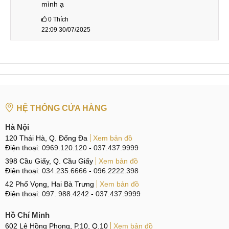
Camera
mình ạ
0
Thích
Trên mẫu điện thoại Redmi mới này tuy chỉ được trang bị
22:09 30/07/2025
camera chính 48MP và camera đo độ sâu ảnh 2MP nhưng
bạn sẽ có hệ thống đèn flash LED 2 tone màu và có thể
quay phim 1080p ở 60fps trong khi người tiền nhiệm của nó
chỉ là 1080p 30fps. Với khả năng kết nối, Note 12 có
Bluetooth 5.1, và kết nói 5G siêu tốc trong khi đó Redmi
Note 11 có công nghệ Bluetooth 5.0 và không hỗ trợ 5G.
HỆ THỐNG CỬA HÀNG
Đánh giá Xiaomi Redmi Note 12
Hà Nội
Sau đây là bài đánh giá chi tiết về điện thoại Xiaomi thuộc
120 Thái Hà, Q. Đống Đa
Xem bản đồ
Điện thoại:
0969.120.120
-
037.437.9999
dòng Note 12 để Quý khách có quyết định nâng cấp lên
398 Cầu Giấy, Q. Cầu Giấy
Xem bản đồ
phiên bản mới này hay không?
Điện thoại:
034.235.6666
-
096.2222.398
Màn hình siêu đẹp
42 Phố Vọng, Hai Bà Trưng
Xem bản đồ
Điện thoại:
097. 988.4242
-
037.437.9999
Note 12 là một siêu phẩm giá rẻ được trang bị tấm nền
Hồ Chí Minh
Samsung GOLED độ nét cao. Tuy nhiên, thực tế là đây là
602 Lê Hồng Phong, P.10, Q.10
Xem bản đồ
tấm nền AMOLED của Samsung với độ tương phản tuyệt