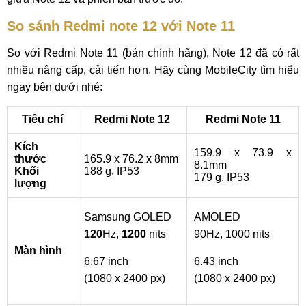
So sánh Redmi note 12 với Note 11
So với Redmi Note 11 (bản chính hãng), Note 12 đã có rất
nhiều nâng cấp, cải tiến hơn. Hãy cùng MobileCity tìm hiểu
ngay bên dưới nhé:
Tiêu chí
Redmi Note 12
Redmi Note 11
Kích
159.9 x 73.9 x
thước
165.9 x 76.2 x 8mm
8.1mm
Khối
188 g, IP53
179 g, IP53
lượng
Samsung GOLED
AMOLED
120
Hz,
1200
nits
90Hz, 1000 nits
Màn hình
6.67 inch
6.43 inch
(1080 x 2400 px)
(1080 x 2400 px)