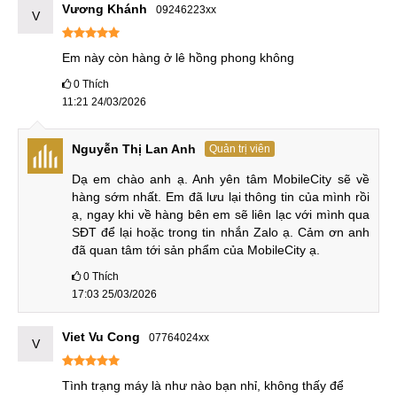
Vương Khánh
09246223xx
V
Redmi Note 13 Pro
6.450.000
12
3
Plus
₫
Tháng
Em này còn hàng ở lê hồng phong không
Màn hình
0
Thích
11:21 24/03/2026
Về màn hình, Redmi Note 11 (Chính hãng) sở hữu màn hình
AMOLED 6,43 inch, tuy cả hai máy có cùng độ phân giải
Nguyễn Thị Lan Anh
Quản trị viên
Full HD+ nhưng Note 12 có tầm số quét 120Hz và đố sáng
màn hình 1200nits cao hơn 90Hz và 1000nits trên thế hệ
Dạ em chào anh ạ. Anh yên tâm MobileCity sẽ về 
hàng sớm nhất. Em đã lưu lại thông tin của mình rồi 
tiền nhiệm.
ạ, ngay khi về hàng bên em sẽ liên lạc với mình qua 
SĐT để lại hoặc trong tin nhắn Zalo ạ. Cảm ơn anh 
đã quan tâm tới sản phẩm của MobileCity ạ.
Màn hình
0
Thích
17:03 25/03/2026
Thiết kế
Về thiết kế, Note 12 có điểm nổi bật ở cụm camera sau với 2
Viet Vu Cong
07764024xx
V
ống kính được đặt trong một mô-đun hình chữ nhật giống
như phiên bản trước, tuy nhiên phần mô-đun camera trên
Tình trạng máy là như nào bạn nhỉ, không thấy để