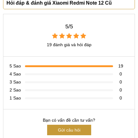
Hỏi đáp & đánh giá Xiaomi Redmi Note 12 Cũ
13 MP
(góc rộng
)
Quay phim:
1080p@30/60fps
Quay phim:
1080p@30fps
5/5
Li-Po 5000 mAh
Li-Po 5000 mAh
19 đánh giá và hỏi đáp
Pin, sạc
Sạc 33W
Sạc 33W
5 Sao
19
4 Sao
0
Bảng giá
điện thoại Redmi
Note 12, Note 13 mới nhất
3 Sao
0
2025:
2 Sao
0
1 Sao
0
Bảo
STT
Tên sản phẩm
Giá
hành
Redmi Note 12 Series
Bạn có vấn đề cần tư vấn?
2.550.000
12
Gửi câu hỏi
1
Redmi Note 12
₫
Tháng