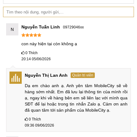
3.750.000
12
2
Redmi Note 12 Pro
₫
Tháng
Redmi Note 12 Pro
5.950.000
12
Nguyễn Tuấn Linh
09729046xx
3
N
Plus
₫
Tháng
con này hiện tại còn không ạ
Redmi Note 12 Pro
5.650.000
12
4
Speed
₫
Tháng
0
Thích
20:14 05/06/2026
5.850.000
12
5
Redmi Note 12 Turbo
₫
Tháng
Nguyễn Thị Lan Anh
Quản trị viên
12
6
Redmi Note 12T Pro
Liên hệ
Tháng
Dạ em chào anh ạ. Anh yên tâm MobileCity sẽ về 
hàng sớm nhất. Em đã lưu lại thông tin của mình rồi 
Redmi Note 13 Series
ạ, ngay khi về hàng bên em sẽ liên lạc với mình qua 
SĐT để lại hoặc trong tin nhắn Zalo ạ. Cảm ơn anh 
3.350.000
12
đã quan tâm tới sản phẩm của MobileCity ạ.
1
Redmi Note 13
₫
Tháng
0
Thích
09:36 09/06/2026
4.350.000
12
2
Redmi Note 13 Pro
₫
Tháng