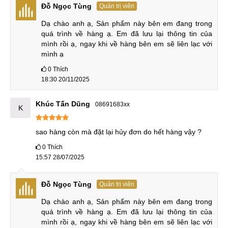
trong khoảng từ 128GB đến 256GB. Tuy nhiên, Redmi Note
Đỗ Ngọc Tùng
Quản trị viên
11 còn có một phiên bản rút gọn với RAM 4GB và bộ nhớ
Dạ chào anh ạ, Sản phẩm này bên em đang trong 
trong 64GB, trong khi bộ nhớ trong nhỏ nhất của Redmi
quá trình về hàng ạ. Em đã lưu lại thông tin của 
Note 12 đã là 128GB.
mình rồi ạ, ngay khi về hàng bên em sẽ liên lạc với 
mình ạ
0
Thích
Hiệu năng
18:30 20/11/2025
Camera
Khúc Tấn Dũng
08691683xx
K
Cả Redmi Note 11 có camera chính 50MP và camera góc
siêu rộng 8MP cùng 2 camera 2MP là macro và đo độ sâu.
sao hàng còn mà đặt lại hủy đơn do hết hàng vậy ?
Thực tế, các sản phẩm điện thoại giá rẻ, camera chủ yếu sẽ
0
Thích
phụ thuộc vào ống kính chính. Việc trang bị thêm nhiều ống
15:57 28/07/2025
kính là không cần thiết mà lại làm tăng chi phí sản xuất sản
phẩm. Vì vậy, Note 12 đã được lược bỏ những thứ mà
Đỗ Ngọc Tùng
Quản trị viên
người dùng không hay dùng để chiếc máy thực dụng hơn.
Dạ chào anh ạ, Sản phẩm này bên em đang trong 
quá trình về hàng ạ. Em đã lưu lại thông tin của 
mình rồi ạ, ngay khi về hàng bên em sẽ liên lạc với 