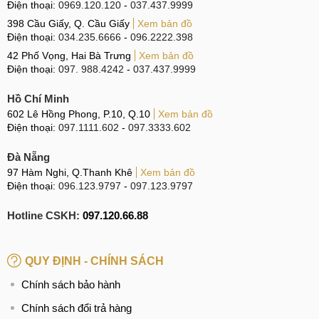
Thiết kế
Điện thoại:
0969.120.120
-
037.437.9999
398 Cầu Giấy, Q. Cầu Giấy
Xem bản đồ
Xiaomi Note 12T Pro sở hữu thiết kế giống với thế hệ tiền
Điện thoại:
034.235.6666
-
096.2222.398
nhiệm. Máy có thiết lập ba camera được sắp xếp theo kiểu
42 Phố Vọng, Hai Bà Trưng
Xem bản đồ
tam giác. Máy thuộc phân khúc tầm trung nên có khung viền
Điện thoại:
097. 988.4242
-
037.437.9999
bằng nhựa với nút nguồn và âm lượng được bố trí ở cạnh
Hồ Chí Minh
phải. Logo "Redmi" được đặt đối diện với cụm camera giúp
602 Lê Hồng Phong, P.10, Q.10
Xem bản đồ
tăng tính nhận diện thương hiệu.
Điện thoại:
097.1111.602
-
097.3333.602
Đà Nẵng
Mặt sau có thiết kế đơn giản và sạch sẽ với lớp sơn bóng,
97 Hàm Nghi, Q.Thanh Khê
Xem bản đồ
mang lại cảm giác cao cấp. Tuy nhiên phần lồi camera khá
Điện thoại:
096.123.9797
-
097.123.9797
lồi khiến điện thoại bị cập kênh khi đặt trên mặt bàn, mặt
Hotline CSKH:
097.120.66.88
phẳng. Mặt trước có camera đục lỗ và màn hình IPS LCD
6,6 inch với viền mỏng có không gian hiển thị chiếm tỷ lệ
cao so với tổng thể toàn thân máy.
QUY ĐỊNH - CHÍNH SÁCH
Chính sách bảo hành
Nhìn chung, tổng thể thiết kế của chiếc điện thoại có thiên
Chính sách đổi trả hàng