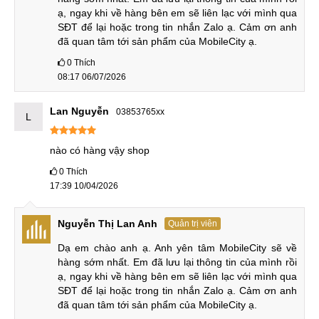
Note 12T Pro được sản xuất theo tiến trình sản xuất 4nm
ạ, ngay khi về hàng bên em sẽ liên lạc với mình qua 
của TSMC, đem lại hiệu năng vượt trội hơn so với
SĐT để lại hoặc trong tin nhắn Zalo ạ. Cảm ơn anh 
Dimensity 8100 (5nm) trên phiên bản tiền nhiệm.
đã quan tâm tới sản phẩm của MobileCity ạ.
0
Thích
Chip có 8 nhân xử lý với tốc độ cao nhất 3.1GHz và chip đồ
08:17 06/07/2026
họa Mali-G610 MC6, chip này có khả năng xử lý mọi tác vụ
cùng đồ họa 3D nặng với tốc độ nhanh chóng, mượt mà.
Lan Nguyễn
03853765xx
L
nào có hàng vậy shop
Với điểm số AnTuTu hơn 896 nghìn điểm, chip Dimensity
8200 Ultra có sức mạnh mạnh vượt trội và là một trong
0
Thích
17:39 10/04/2026
những mẫu điện thoại đầu tiên trên thế giới được trang bị bộ
xử lý này.
Nguyễn Thị Lan Anh
Quản trị viên
Camera 64MP
Dạ em chào anh ạ. Anh yên tâm MobileCity sẽ về 
Camera chính của Note 12T Pro có độ phân giải lên đến
hàng sớm nhất. Em đã lưu lại thông tin của mình rồi 
ạ, ngay khi về hàng bên em sẽ liên lạc với mình qua 
64MP, cho khả năng chụp ảnh chất lượng cao. Cảm biến
SĐT để lại hoặc trong tin nhắn Zalo ạ. Cảm ơn anh 
này được trang bị lens góc rộng (wide) và kích thước cảm
đã quan tâm tới sản phẩm của MobileCity ạ.
biến 1/1.72" giúp bắt được nhiều ánh sáng hơn, giảm noise