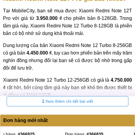
Tại MobileCity, bạn sẽ mua được Xiaomi Redmi Note 12T
Pro với giá từ
3.950.000 ₫
cho phiên bản 8-128GB. Trong
tầm giá này, Xiaomi Redmi Note 12 Turbo 8-128GB là phiên
bản có bộ nhớ sử dụng khá thoải mái.
Dung lượng của bản Xiaomi Redmi Note 12 Turbo 8-256GB
có giá bán
4.450.000 ₫
, tuy cao hơn phiên bản trên mấy trăm
nghìn đồng nhưng đổi lại bạn sẽ có được bộ nhớ trong gấp
đôi để lưu trữ.
Xiaomi Redmi Note 12 Turbo 12-256GB có giá là
4.750.000
₫
rất hời, bởi cùng tầm giá này bạn sẽ khó tìm được thiết bị
di động có RAM 12GB.
Xem thêm chi tiết bài viết
Bảng giá Xiaomi Redmi Note 12T Pro mới nhất 2026:
Đơn hàng mới nhất
Bảo
STT
Phiên bản
Giá
hành
Đơn hàng:
#366792
Đơn hàng:
#366651