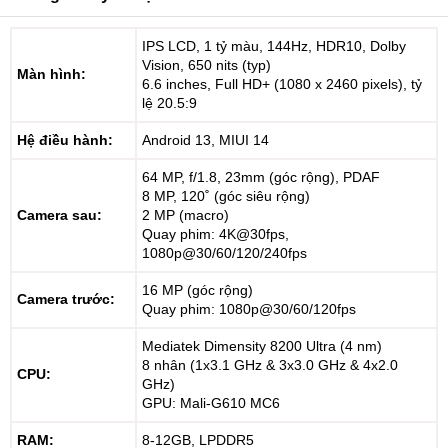
IPS LCD, 1 tỷ màu, 144Hz, HDR10, Dolby
Vision, 650 nits (typ)
Màn hình:
6.6 inches, Full HD+ (1080 x 2460 pixels), tỷ
lệ 20.5:9
Hệ điều hành:
Android 13, MIUI 14
64 MP, f/1.8, 23mm (góc rộng), PDAF
8 MP, 120˚ (góc siêu rộng)
Camera sau:
2 MP (macro)
Quay phim: 4K@30fps,
1080p@30/60/120/240fps
16 MP (góc rộng)
Camera trước:
Quay phim: 1080p@30/60/120fps
Mediatek Dimensity 8200 Ultra (4 nm)
8 nhân (1x3.1 GHz & 3x3.0 GHz & 4x2.0
CPU:
GHz)
GPU: Mali-G610 MC6
RAM:
8-12GB, LPDDR5