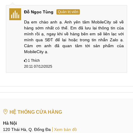
mà không cần phải lo lắng về không gian trống.
Đỗ Ngọc Tùng
Quản trị viên
UFS 3.1 là một công nghệ bộ nhớ flash tốc độ cao, được sử
Dạ em chào anh ạ. Anh yên tâm MobileCity sẽ về 
dụng trong các thiết bị di động thế hệ mới nhất. Nó cung cấp
hàng sớm nhất có thể. Em đã lưu lại thông tin của 
mình rồi ạ, ngay khi về hàng bên em sẽ liên lạc với 
tốc độ đọc/ghi siêu nhanh, giúp tối ưu hóa hiệu suất và giảm
mình qua SĐT để lại hoặc trong tin nhắn Zalo ạ. 
thiểu thời gian chờ đợi. Tốc độ đọc lên đến 1700MB/s và tốc
Cảm ơn anh đã quan tâm tới sản phẩm của 
độ ghi lên đến 1200MB/s, giúp giảm thiểu thời gian tải ứng
MobileCity ạ.
dụng, chụp ảnh và mở file.
1
Thích
20:11 07/12/2025
Hiện tại bạn có thể lựa chọn một trong các phiên bản
của Redmi Note 12T Pro như 8-128GB, 8-256GB và 12-
256GB.
Đánh giá Xiaomi Redmi Note 12T Pro
Để hiểu rõ hơn về mẫu điện thoại hiệu năng giá giá rẻ mới
HỆ THỐNG CỬA HÀNG
của Redmi, hãy cùng MobileCity tìm hiểu kỹ hơn về thiết bị
này nhé!
Hà Nội
120 Thái Hà, Q. Đống Đa
Xem bản đồ