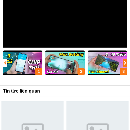
1
2
3
Tin tức liên quan