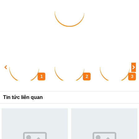
1
2
3
Tin tức liên quan