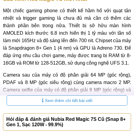
Một chiếc gaming phone có thiết kế hầm hố với quạt tản
nhiệt và trigger gaming là chưa đủ mà cần có thêm các
thành phần bên trong nữa. Thiết bị sở hữu màn hình
AMOLED kích thước 6.8 inch hiển thị 1 tỷ màu với tần số
làm mới 165Hz và độ sáng lên đến 700 nit. Chipset của máy
là Snapdragon 8+ Gen 1 (4 nm) và GPU là Adreno 730. Để
đáp ứng nhu cầu chơi game, máy được trang bị RAM từ 8-
16GB và ROM từ 128-512GB, sử dụng công nghệ UFS 3.1.
Camera sau của máy có độ phân giải 64 MP (góc rộng),
PDAF và 8 MP (góc siêu rộng) cùng camera macro 2 MP.
Camera selfie của máy có độ phân giải 8 MP (góc rộng) và
hỗ trợ quay video lên tới 8K, 4K và 1080p. Máy được trang
Xem thêm chi tiết bài viết
bị pin Li-Po 4500 mAh, hỗ trợ sạc nhanh lên tới 120W. Máy
chạy trên hệ điều hành Android 12 với giao diện Redmagic
Hỏi đáp & đánh giá Nubia Red Magic 7S Cũ (Snap 8+
5.5.
Gen 1, Sạc 120W - 99.9%)
Bảng thông số kỹ thuật của Red Magic 7S: