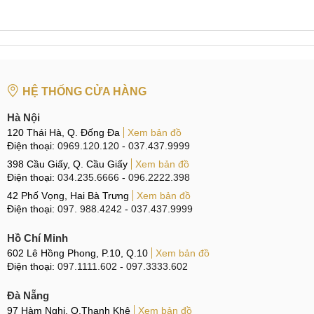
mua mới và sử dụng trong một thời gian rất ngắn kể từ khi
kích hoạt Nubia Red Magic 7S.
Red Magic 7S 99.9%
HỆ THỐNG CỬA HÀNG
Ưu điểm Red Magic 7S Cũ
Hà Nội
120 Thái Hà, Q. Đống Đa
Xem bản đồ
Các điểm mạnh của của Magic 7S cũ có thể kể đến như:
Điện thoại:
0969.120.120
-
037.437.9999
Thiết kế hầm hố, đậm chất gaming, được hoàn thiện từ chất
398 Cầu Giấy, Q. Cầu Giấy
Xem bản đồ
liệu cao cấp với khung kim loại và 2 mặt kính cao cấp. Thứ
Điện thoại:
034.235.6666
-
096.2222.398
2, máy có màn hình lớn 6,8 inch, tấm nền AMOLED 1 tỷ
42 Phố Vọng, Hai Bà Trưng
Xem bản đồ
màu, tần số quét 165Hz siêu mượt với nhiều mức tùy chỉnh
Điện thoại:
097. 988.4242
-
037.437.9999
khác nhau cho phù hợp với từng loại game.
Hồ Chí Minh
602 Lê Hồng Phong, P.10, Q.10
Xem bản đồ
Điện thoại:
097.1111.602
-
097.3333.602
Tiếp theo là chip Snapdragon 8+ Gen 1 siêu mạnh kết hợp
với hệ thống tản hiệu quạt gió tích hợp vô cùng hiệu quả. Và
Đà Nẵng
cuối cùng là sạc nhanh siêu tốc 120W.
97 Hàm Nghi, Q.Thanh Khê
Xem bản đồ