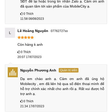
12.250.000
12
SĐT để lại hoặc trong tin nhắn Zalo ạ. Cảm ơn anh 
9
Red Magic 8S Pro
₫
Tháng
đã quan tâm tới sản phẩm của MobileCity ạ.
0
Thích
12.750.000
12
10
Red Magic 8S Pro Plus
11:58 08/08/2023
₫
Tháng
Điện thoại Nubia Z
Lê Hoàng Nguyên
07762727xx
L
9.650.000
12
1
Nubia Z50
₫
Tháng
Còn hàng k anh
0
Thích
13.450.000
12
2
Nubia Z50 Ultra
20:07 17/07/2023
₫
Tháng
Ưu và nhược điểm Red Magic 7S Cũ
Nguyễn Phương Anh
Quản trị viên
Dạ em chào anh ạ. Cảm ơn anh đã ủng hộ 
Nubia Magic 7S Cũ 99.9% là gì? Có lẽ khái niệm điện thoại
Mobilecity , em đã liên hệ qua số điện thoại mình để 
cũ 97, 98, 99% đã không còn xa lạ với người yêu công
hỗ trợ chính xác nhất cho anh rồi ạ. Rất vui được hỗ 
nghệ. Nhưng hình thức 99,9% có gì khác so với hình thức
trợ anh ạ.
trên không? Hình thức 99,9% và 99% đều là những chiếc
0
Thích
máy còn nguyên bản, zin chưa sửa chữa, vỏ máy không trầy
21:34 17/07/2023
xước. Điểm khác biệt là điện thoại cũ 99,9% là người dùng