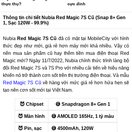
thực thụ?
cực đỉnh
Thông tin chi tiết Nubia Red Magic 7S Cũ (Snap 8+ Gen
1, Sạc 120W - 99.9%)
Nubia
Red Magic 7S Cũ
đã có mặt tại MobileCity với hình
thức đẹp như mới, giá rẻ hơn máy mới khá nhiều. Vậy có
nên mua sản phẩm cũ hay thêm tiền mua điện thoại Red
Magic mới? Ngày 11/7/2022, Nubia chính thức trình làng bộ
đôi Red Magic 7S và 7S Pro với nhiều cải tiến về hiệu năng
khiến nó trở thành cơn sốt trên thị trường điện thoại. Và mẫu
Red Magic 7S Cũ
về hàng với mức giá rẻ hơn hứa hẹn sẽ
tạo nên cơn sốt mới tại Việt Nam.
😈 Chipset
😅 Snapdragon 8+ Gen 1
😈 Màn hình
😅 AMOLED 165Hz, 1 tỷ màu
😈 Pin, sạc
😅 4500mAh, 120W