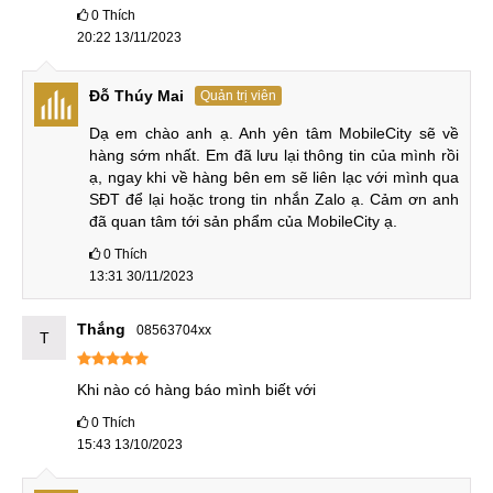
8-128GB
3999
13,5 triệu
0
Thích
20:22 13/11/2023
12-256GB
4799
16,2 triệu
16-512GB
5499
18,5 triệu
Đỗ Thúy Mai
Quản trị viên
Deuterium
Dạ em chào anh ạ. Anh yên tâm MobileCity sẽ về 
4899
16,5 triệu
12GB + 256GB
hàng sớm nhất. Em đã lưu lại thông tin của mình rồi 
ạ, ngay khi về hàng bên em sẽ liên lạc với mình qua 
Ngoài ra, máy còn có phiên bản đặc biệt Deuterium với
SĐT để lại hoặc trong tin nhắn Zalo ạ. Cảm ơn anh 
đã quan tâm tới sản phẩm của MobileCity ạ.
12GB RAM và 256GB ROM có giá bán 4899 NDT (~16,5
triệu VND). Giá bán khi mới ra mắt của sản phẩm này khá
0
Thích
13:31 30/11/2023
cao, tuy nhiên, hiện tại mức giá đã rẻ và hợp lý hơn. Đặc
biệt, với các mẫu máy đã qua sử dụng mức giá càng tốt
Thắng
08563704xx
hơn.
T
Bảng giá
điện thoại Nubia
mới nhất 2025:
Khi nào có hàng báo mình biết với
0
Thích
Bảo
STT
Tên sản phẩm
Giá
15:43 13/10/2023
hành