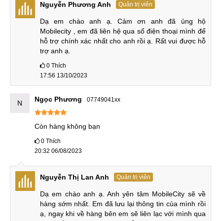
Điện thoại Nubia Red Magic
Nguyễn Phương Anh
Quản trị viên
Dạ em chào anh ạ. Cảm ơn anh đã ủng hộ 
8.450.000
12
1
Red Magic 7
₫
Tháng
Mobilecity , em đã liên hệ qua số điện thoại mình để 
hỗ trợ chính xác nhất cho anh rồi ạ. Rất vui được hỗ 
11.450.000
12
trợ anh ạ.
2
Red Magic 7 Pro
₫
Tháng
0
Thích
17:56 13/10/2023
Red Magic 7 Pro
11.450.000
12
3
Transformers
₫
Tháng
Ngọc Phương
07749041xx
N
11.750.000
12
4
Red Magic 7S
₫
Tháng
Còn hàng không bạn
11.950.000
12
5
Red Magic 7S Pro
0
Thích
₫
Tháng
20:32 06/08/2023
12.450.000
12
7
Red Magic 8 Pro
₫
Tháng
Nguyễn Thị Lan Anh
Quản trị viên
14.250.000
12
Dạ em chào anh ạ. Anh yên tâm MobileCity sẽ về 
8
Red Magic 8 Pro Plus
₫
Tháng
hàng sớm nhất. Em đã lưu lại thông tin của mình rồi 
ạ, ngay khi về hàng bên em sẽ liên lạc với mình qua 