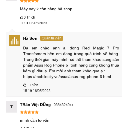
Tuy không hỗ trợ thẻ nhớ ngoài nhưng dung lượng bộ nhớ
Máy này k còn hàng hả shop
tối thiểu 128GB cũng đử thoải mái cho người dụng lưu trữ
0
Thích
game và các dữ liệu cá nhân khác. Nubia trang bị cho Red
11:01 06/05/2023
Magic 7 Pro bản Transformers bản bộ nhớ cao nhất lên tới
1TB vô cùng dư dả.
Hà Sơn
Quản trị viên
Thiết kế
Dạ em chào anh ạ, dòng Red Magic 7 Pro 
Transfomers bên em đang trong quá trình về hàng. 
Thiết bị có 2 màu sắc, Trắng xanh và xanh dương được
Trong thời gian này mình có thể tham khảo sang sản 
thiết kế giống với mẫu Red Magic 7 Pro cơ bản nhưng có
phẩm Asus Rog Phone 6  tính năng cũng không thua 
kém gì đâu ạ. Em mời anh tham khảo qua ạ :

thêm các họa tiêt bổ sung cho phù hợp với bản thường.
https://mobilecity.vn/asus/asus-rog-phone-6.html
Điêm khác biệt lớn so với Red Magic 7 Pro cơ bản đến từ
1
Thích
phiên bản màu xanh dương với phần ,mặt lưng có thêm
15:19 16/05/2023
nhiều chi tiết cắt sẻ hơn làm tăng vẻ hầm hố, cứng cáp và
độc lạ cho chiếc máy.
TRần Việt DŨng
03843249xx
T
Phần cạnh bên và trên dưới đều được vát phẳng, các phím
mình cần tư vấn
trigger có diện tích tiếp xúc lớn nên dễ danh thao tác. Tuy là