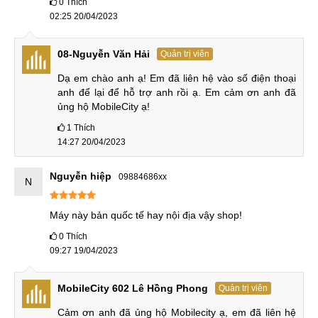
0
Thích
Trigger cảm ứng nhưng nó rất nhạy bởi nó có tốc độ chạm
02:25 20/04/2023
đạt 500Hz.
08-Nguyễn Văn Hải
Quản trị viên
Dạ em chào anh ạ! Em đã liên hệ vào số điện thoại 
Màn hình
anh để lại để hỗ trợ anh rồi ạ. Em cảm ơn anh đã 
ủng hộ MobileCity ạ!
Màn hình của thiết bị có kích thước 6,8 inch cho không gian
1
Thích
trải nghiệm lớn thoải mái và rất thoáng mắt bởi đây là màn
14:27 20/04/2023
hình không có khiếm khuyết. Tấm nền AMOLED 1 tỷ màu,
độ sáng cao. Điểm yếu duy nhất có thể đến từ độ phân giải
Nguyễn hiệp
09884686xx
N
1080 x 2400 pixel khiến mật đọ điểm ảnh chỉ đạt được
387ppi khá thấp. Tuy nhiên, thực tế sử dụng hình ảnh tái tạo
Máy này bản quốc tế hay nội địa vậy shop!
bởi màn hình của Red Magic 7 Pro bản Transformers cũng
rất tốt, sắc nét, màu sác tươi tắn.
0
Thích
09:27 19/04/2023
Diện tích hiện thị lớn chiếm tới 87,1% tổng thể mặt trước.
MobileCity 602 Lê Hồng Phong
Quản trị viên
Nhà sản xuất trang bị cho thiết bị bản đặc biệt của mình cảm
Cảm ơn anh đã ủng hộ Mobilecity ạ, em đã liên hệ 