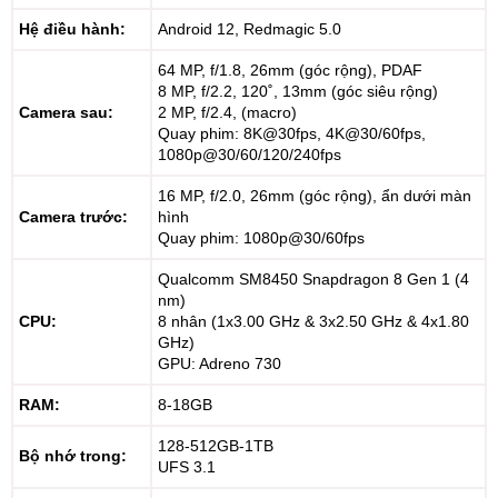
Hệ điều hành:
Android 12, Redmagic 5.0
64 MP, f/1.8, 26mm (góc rộng), PDAF
8 MP, f/2.2, 120˚, 13mm (góc siêu rộng)
Camera sau:
2 MP, f/2.4, (macro)
Quay phim: 8K@30fps, 4K@30/60fps,
1080p@30/60/120/240fps
16 MP, f/2.0, 26mm (góc rộng), ẩn dưới màn
Camera trước:
hình
Quay phim: 1080p@30/60fps
Qualcomm SM8450 Snapdragon 8 Gen 1 (4
nm)
CPU:
8 nhân (1x3.00 GHz & 3x2.50 GHz & 4x1.80
GHz)
GPU: Adreno 730
RAM:
8-18GB
128-512GB-1TB
Bộ nhớ trong:
UFS 3.1