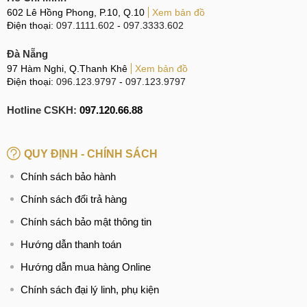
hệ thống camera khá chất lượng với cảm biến chính 64MP
602 Lê Hồng Phong, P.10, Q.10
Xem bản đồ
góc rộng, một camera góc siêu rộng 8MP và 2MP macro ở
Điện thoại:
097.1111.602
-
097.3333.602
phía sau. Bạn có thể quay video chất lượng lên tới 8K siêu
Đà Nẵng
nét.
97 Hàm Nghi, Q.Thanh Khê
Xem bản đồ
Điện thoại:
096.123.9797
-
097.123.9797
Cùng với đó, máy sở hữu camera selfie 16MP được thiết kế
Hotline CSKH:
097.120.66.88
ẩn dưới màn hình hỗ trợ góc chụp rộng và có thể quay phim
1080p. Về chất lượng camera ẩn dưới màn hình không
QUY ĐỊNH - CHÍNH SÁCH
được đánh giá cao bởi chất lượng ảnh và video mà nó cho
ra không đẹp như camera "hiện" cùng phần cứng.
Chính sách bảo hành
Chính sách đổi trả hàng
Chúng ta đã cùng nhau tìm hiểu về mẫu điện thoại độc đáo,
Chính sách bảo mật thông tin
hiếm hoi của Nubia. Đây là chiếc máy có hiệu năng vô cùng
Hướng dẫn thanh toán
mạnh, màn hình hiển thị đẹp, sạc siêu nhanh. Với những
Hướng dẫn mua hàng Online
điểm mạnh kể trên khiến Red Magic 7 Pro Transformers
xứng đáng nằm trên tay của rất nhiều người.
Chính sách đại lý linh, phụ kiện