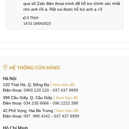
biến vân tay trong màn hình thời thượng và tất cả được bảo
qua số Zalo điện thoại mình để hỗ trợ chính xác nhất 
về bằng kính cường lực Corning Gorilla Glass 5 bền bỉ.
cho anh rồi ạ. Rất vui được hỗ trợ anh ạ.<3
0
Thích
14:53 19/04/2023
Pin sạc Red Magic 7 Pro Transformers
Nếu Red Magic 7 thiệt thòi với viên pin 4500mAh được tích
hợp thì Red Magic 7 Pro và 7 Pro Transformers đều sở hữu
pin 5000mAh cho thời lượng sử dụng lâu dài hơn.
HỆ THỐNG CỬA HÀNG
Thiết bị được tích hợp công nghệ sạc siêu nhanh 135W
Hà Nội
nhưng Nubia lại trang bị, tằng kèm bộ sạc lên tới 165W rất
120 Thái Hà, Q. Đống Đa
Xem bản đồ
thoải mái để đảm bảo máy luôn được sạc full công suất với
Điện thoại:
0969.120.120
-
037.437.9999
củ sạc theo máy.
398 Cầu Giấy, Q. Cầu Giấy
Xem bản đồ
Điện thoại:
034.235.6666
-
096.2222.398
Camera Red Magic 7 Pro Transformers
42 Phố Vọng, Hai Bà Trưng
Xem bản đồ
Điện thoại:
097. 988.4242
-
037.437.9999
Chúng ta đều biết, camera không phải điểm mạnh của
gaming phone, nhưng công ty cũng trang bị cho chiếc máy
Hồ Chí Minh