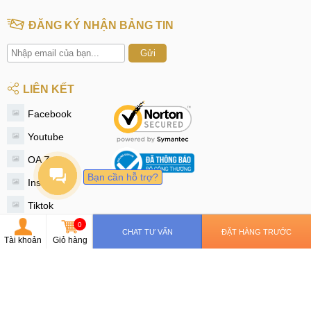
ĐĂNG KÝ NHẬN BẢNG TIN
Gửi
LIÊN KẾT
Facebook
Youtube
OA Zalo
Bạn cần hỗ trợ?
Instagram
Tiktok
0
Twitter
CHAT TƯ VẤN
ĐẶT HÀNG TRƯỚC
Tài khoản
Giỏ hàng
© 2020 - MobileCity