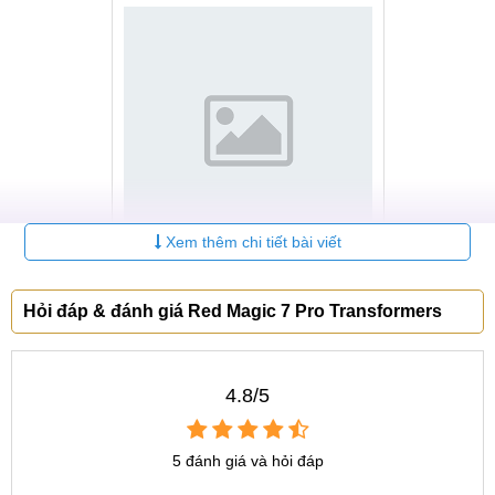
Xem thêm chi tiết bài viết
Tản nhiệt Quạt tích hợp
Hỏi đáp & đánh giá Red Magic 7 Pro Transformers
Chip càng mạnh động nghĩa với việc nhiệt lượng tỏa ra sẽ
nhiều hơn khiến chiếc máy nóng hơn từ đó làm giảm hiệu
suất hoạt động tối đa. Và Red Magic 7 Pro đã được trang bị
4.8/5
hệ thống tản nhiệt quạt gió độc quyền. Theo đó, bên thiết bị
trong bao gồm hệ thống tản nhiệt chất lỏng VC phức tạp với
5 đánh giá và hỏi đáp
2
diên tích làm lạnh lên tới 4124mm
giúp nhiệt tản ra nhanh