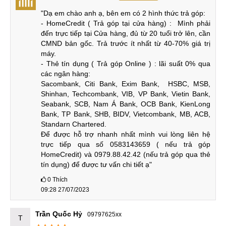
chip Snapdragon 8 Gen 1 vô cùng mạnh mẽ. Chip có 8 nhân
"Dạ em chào anh ạ, bên em có 2 hình thức trả góp:

CPU với xung nhịp lên tới 3GHz kết hợp với GPU Adreno
- HomeCredit ( Trả góp tại cửa hàng) :  Mình phải 
730 giúp máy có thể đạt điểm hiệu năng lên tới hơn 1 triệu
đến trực tiếp tại Cửa hàng, đủ từ 20 tuổi trở lên, cần 
điểm AnTuTu.
CMND bản gốc. Trả trước ít nhất từ 40-70% giá trị 
máy.

- Thẻ tín dụng ( Trả góp Online ) : lãi suất 0% qua 
Với cấu hình siêu mạnh này, bạn có thể sử dụng thoải mái
các ngân hàng:

Sacombank, Citi Bank, Exim Bank,  HSBC, MSB, 
các tác vụ cơ bản và game nhẹ thêm 3-4 năm mà không lo
Shinhan, Techcombank, VIB, VP Bank, Vietin Bank, 
giật lag. Và chiến Game nặng trong 2-3 năm sau mà không
Seabank, SCB, Nam Á Bank, OCB Bank, KienLong 
lo sợ giật lag.
Bank, TP Bank, SHB, BIDV, Vietcombank, MB, ACB, 
Standarn Chartered.

Để được hỗ trợ nhanh nhất mình vui lòng liên hệ 
trực tiếp qua số 0583143659 ( nếu trả góp 
Bộ nhớ
HomeCredit) và 0979.88.42.42 (nếu trả góp qua thẻ 
tín dụng) để được tư vấn chi tiết ạ"
Sở hữu RAM chuẩn LPDDR5 có tốc độ vô cùng nhanh kết
hợp với dung lượng tối đa lên tới 18GB giúp máy "chấp hết"
0
Thích
09:28 27/07/2023
mọi tác vụ nặng nhất, máy vần đa nhiệm mượt mà với nhiều
ứng dụng cùng lúc.
Trần Quốc Hỷ
09797625xx
T