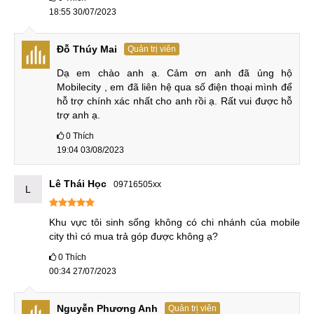
18:55 30/07/2023
Củ sạc tặng kèm 165W
Đỗ Thúy Mai
Quản trị viên
Hiện nay, rất nhiều nhà sản xuất lớn trên thế giới đều loại bỏ
Dạ em chào anh ạ. Cảm ơn anh đã ủng hộ 
hầu hết các phụ kiện kèm theo, nhưng với Red Magic 7 Pro
Mobilecity , em đã liên hệ qua số điện thoại mình để 
đạc biệt là bản Transformers bạn sẽ được sở hữu đầy đủ
hỗ trợ chính xác nhất cho anh rồi ạ. Rất vui được hỗ 
mọi phụ kiện như: Củ, cáp sạc 165W, quạt tản nhiệt gắn rời,
trợ anh ạ.
huy hiệu Transformers và rất nhiều stiker kèm theo.
0
Thích
19:04 03/08/2023
Đánh giá Red Magic 7 Pro Transformers
Lê Thái Học
09716505xx
L
Phần trên chúng ra đã tìm hiều về các điểm nổi bật của
Khu vực tôi sinh sống không có chi nhánh của mobile 
chiếc
điện thoại Red Magic
bản đặc biệt. Sau đây là phần
city thì có mua trả góp được không ạ?
đánh giá chi tiết về chiếc máy độc đáo này nhé:
0
Thích
Chip và GPU
00:34 27/07/2023
Red Magic 7 Pro và 7 Pro Transformers đều được trang bị
Nguyễn Phương Anh
Quản trị viên