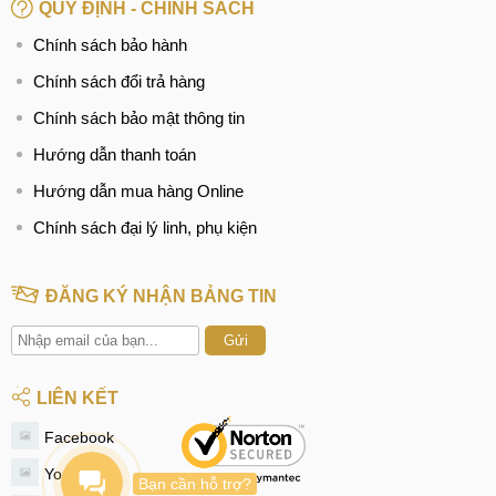
QUY ĐỊNH - CHÍNH SÁCH
Hotline:
097.3333.602
Chính sách bảo hành
Tại Đà Nẵng
Chính sách đổi trả hàng
CN 6:
97 Hàm Nghi, Q.Thanh Khê
Chính sách bảo mật thông tin
Hotline:
097.123.9797
Hướng dẫn thanh toán
BÀI VIẾT LIÊN QUAN:
Hướng dẫn mua hàng Online
Thay màn hình Oneplus Nord
Chính sách đại lý linh, phụ kiện
Ép, thay mặt kính Oneplus Nord
ĐĂNG KÝ NHẬN BẢNG TIN
Thay pin Oneplus Nord
Gửi
Thay camera Oneplus Nord
LIÊN KẾT
Thay vỏ Oneplus Nord
Facebook
Thay chân sạc Oneplus Nord
Youtube
Bạn cần hỗ trợ?
Thay loa Oneplus Nord