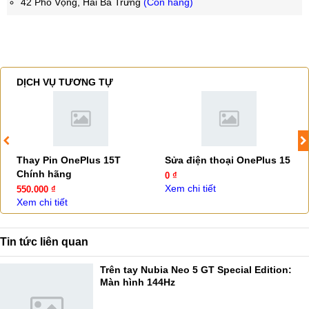
42 Phố Vọng, Hai Bà Trưng
(Còn hàng)
DỊCH VỤ TƯƠNG TỰ
Thay Pin OnePlus 15T
Sửa điện thoại OnePlus 15
Chính hãng
0 ₫
Xem chi tiết
550.000 ₫
Xem chi tiết
Tin tức liên quan
Trên tay Nubia Neo 5 GT Special Edition:
Màn hình 144Hz