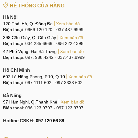
HỆ THỐNG CỬA HÀNG
Hệ thống sửa chữa điện thoại di động
MobileCity Care
Hà Nội
Tại Hà Nội
120 Thái Hà, Q. Đống Đa
Xem bản đồ
Điện thoại:
0969.120.120
-
037.437.9999
CN 1:
120 Thái Hà, Q. Đống Đa
398 Cầu Giấy, Q. Cầu Giấy
Xem bản đồ
Hotline:
037.437.9999
Điện thoại:
034.235.6666
-
096.2222.398
42 Phố Vọng, Hai Bà Trưng
Xem bản đồ
CN 2:
398 Cầu Giấy, Q. Cầu Giấy
Điện thoại:
097. 988.4242
-
037.437.9999
Hotline:
096.2222.398
Hồ Chí Minh
CN 3:
42 Phố Vọng, Hai Bà Trưng
602 Lê Hồng Phong, P.10, Q.10
Xem bản đồ
Điện thoại:
097.1111.602
-
097.3333.602
Hotline:
0338.424242
Đà Nẵng
Tại TP Hồ Chí Minh
97 Hàm Nghi, Q.Thanh Khê
Xem bản đồ
Điện thoại:
096.123.9797
-
097.123.9797
CN 4:
123 Trần Quang Khải, Quận 1
Hotline:
0969.520.520
Hotline CSKH:
097.120.66.88
CN 5:
602 Lê Hồng Phong, Quận 10