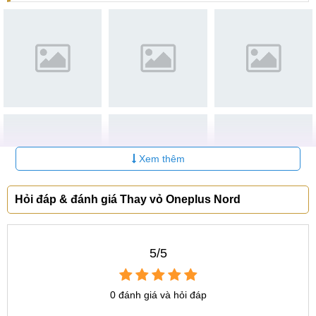
Nord chính hãng, quý khách vui lòng chuyển qua bước
thanh toán và nhận phiếu bảo hành.
Mọi thông tin chi tiết thêm về giá Thay vỏ Oneplus Nord bao
nhiêu, hay bất kỳ dịch vụ
sửa chữa oneplus
nào, các bạn
hãy liên hệ và đến MobileCity tại địa chỉ sau để được hỗ trợ
và nhận nhiều ưu đãi hấp dẫn nhé.
Địa chỉ Thay vỏ Oneplus Nord uy tín, giá rẻ
Mobilecity
Xem thêm
Bạn đang có nhu cầu Thay vỏ Oneplus Nord của mình
nhưng chưa biết chọn địa chỉ nào uy tín? Hãy đến
Hỏi đáp & đánh giá Thay vỏ Oneplus Nord
MobileCity. Với nhiều năm kinh nghiệm trong nghề, Đội ngũ
kĩ thuật tay nghề cao, máy móc hiện đại tiến, linh kiện vỏ
được nhập khẩu chính hãng 100% MobileCity luôn là sự
5/5
lựa chọn của nhiều khách hàng. Đội ngũ kĩ thuật viên nhiều
kinh nghiệm có thể khắc phục thêm các lỗi khác cho khách
0 đánh giá và hỏi đáp
hàng.