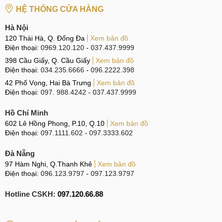
Sửa, Thay Main Oneplus Nord
HỆ THỐNG CỬA HÀNG
Hà Nội
120 Thái Hà, Q. Đống Đa
Xem bản đồ
Điện thoại:
0969.120.120
-
037.437.9999
398 Cầu Giấy, Q. Cầu Giấy
Xem bản đồ
Điện thoại:
034.235.6666
-
096.2222.398
42 Phố Vọng, Hai Bà Trưng
Xem bản đồ
Điện thoại:
097. 988.4242
-
037.437.9999
Hồ Chí Minh
602 Lê Hồng Phong, P.10, Q.10
Xem bản đồ
Điện thoại:
097.1111.602
-
097.3333.602
Đà Nẵng
97 Hàm Nghi, Q.Thanh Khê
Xem bản đồ
Điện thoại:
096.123.9797
-
097.123.9797
Hotline CSKH:
097.120.66.88