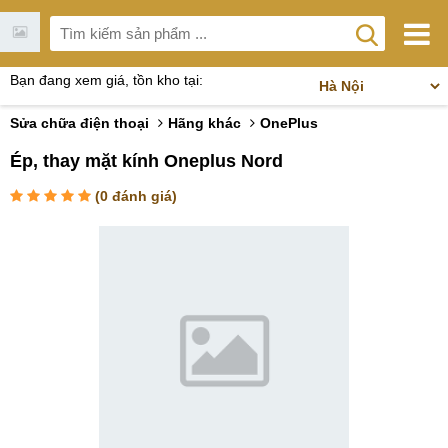
Bạn đang xem giá, tồn kho tại:
Sửa chữa điện thoại
Hãng khác
OnePlus
Ép, thay mặt kính Oneplus Nord
(
0
đánh giá)