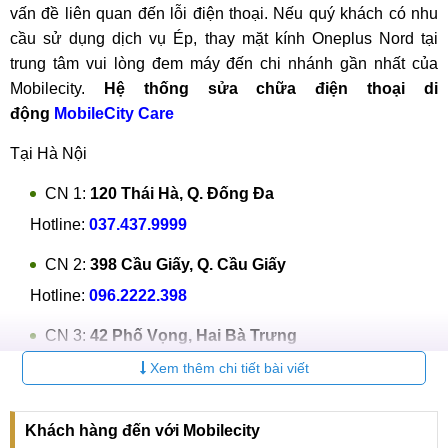
vấn đề liên quan đến lỗi điện thoại. Nếu quý khách có nhu
cầu sử dụng dịch vụ Ép, thay mặt kính Oneplus Nord tại
trung tâm vui lòng đem máy đến chi nhánh gần nhất của
Mobilecity.
Hệ thống sửa chữa điện thoại di
động
MobileCity Care
Tại Hà Nội
CN 1:
120 Thái Hà, Q. Đống Đa
Hotline:
037.437.9999
CN 2:
398 Cầu Giấy, Q. Cầu Giấy
Hotline:
096.2222.398
CN 3:
42 Phố Vọng, Hai Bà Trưng
Hotline:
0338.424242
Xem thêm chi tiết bài viết
Tại TP Hồ Chí Minh
Khách hàng đến với Mobilecity
CN 4:
123 Trần Quang Khải, Quận 1