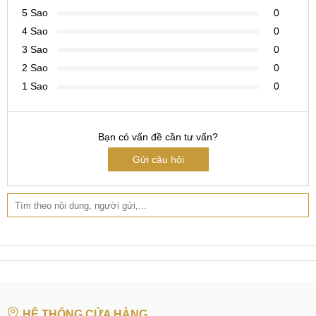
chất lượng cao. Tại MobileCity cam kết chỉ sử dụng những
5 Sao
0
linh kiện Pin chất lượng cao có nguồn gốc rõ ràng nên
4 Sao
0
khách hàng có thể hoàn toàn yên tâm và sử dụng.
3 Sao
0
2 Sao
0
1 Sao
0
Giá thay Pin linh kiện Vivo iQOO Z6
Giá thay Pin Vivo iQOO Z6 chính hãng
Bạn có vấn đề cần tư vấn?
Pin chính hãng là những viên Pin được chính hãng Vivo
Gửi câu hỏi
sản xuất. Chúng được ra đời trên dây chuyền sản xuất chất
lượng cao và theo những tiêu chuẩn sản xuất khắt khe của
Vivo nên cho chất lượng không thua kém nhiều so với Pin
gốc theo máy.
Tuy nhiên, điều đó cũng đồng nghĩa với việc giá dịch vụ
thay Pin chính hãng sẽ cao hơn so với Pin linh kiện. Nếu
bạn đang lo lắng sẽ phải chi ra số tiền quá lớn cho dịch vụ
thay Pin chính hãng điện thoại Vivo iQOO Z6 thì hãy đến với
HỆ THỐNG CỬA HÀNG