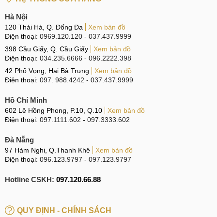
MobileCity. Bởi trung tâm luôn hướng đến sự hài lòng của
Hà Nội
khách hàng nên giá dịch vụ luôn luôn ở mức hợp lý, thậm
120 Thái Hà, Q. Đống Đa
Xem bản đồ
chí có phần ưu đãi hơn so với nhiều những trung tâm khác
Điện thoại:
0969.120.120
-
037.437.9999
ngoài thị trường.
398 Cầu Giấy, Q. Cầu Giấy
Xem bản đồ
Điện thoại:
034.235.6666
-
096.2222.398
42 Phố Vọng, Hai Bà Trưng
Xem bản đồ
Giá thay Pin chính hãng Vivo iQOO Z6
Điện thoại:
097. 988.4242
-
037.437.9999
Dấu hiệu và nguyên nhân
Hồ Chí Minh
602 Lê Hồng Phong, P.10, Q.10
Xem bản đồ
Ngay sau đây, MobileCity sẽ liệt kê những dấu hiệu cảnh
Điện thoại:
097.1111.602
-
097.3333.602
báo điện thoại bị hư Pin và những nguyên nhân khiến điện
Đà Nẵng
thoại bị chai hỏng Pin sớm hơn bình thường để người dùng
97 Hàm Nghi, Q.Thanh Khê
Xem bản đồ
có biện pháp phòng tránh hiệu quả hơn. Kính mời Quý
Điện thoại:
096.123.9797
-
097.123.9797
khách hàng tham khảo.
Hotline CSKH:
097.120.66.88
Cần thay Pin Vivo iQOO Z6 trong trường hợp
nào?
QUY ĐỊNH - CHÍNH SÁCH
Dưới đây chỉ là những dấu hiệu tham khảo bởi biểu hiện