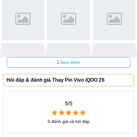
Giá Pin Vivo iQOO Z6 linh
Liên
1
6 tháng
kiện
hệ
Giá Pin Vivo iQOO Z6 chính
Liên
2
6 tháng
hãng
hệ
Giá thay Pin linh kiện Vivo iQOO Z6
Pin linh kiện là loại Pin được gia công bởi những hãng sản
xuất linh kiện thứ ba ngoài thị trường, không phải hàng
Xem thêm
chính hãng Vivo.
Tuy vậy, chúng vẫn đáp ứng được những tiêu chuẩn sản
Hỏi đáp & đánh giá Thay Pin Vivo iQOO Z6
xuất nhất định và cho điện thoại khả năng hoạt động như
bình thường. Thậm chí, so với Pin chính hãng chúng còn sở
hữu những ưu điểm nhất định như sự phổ biến và mức giá
5/5
rẻ. Tuy nhiên, nếu đem so về tuổi thọ thì Pin linh kiện sẽ chỉ
đáp ứng được khoảng 80 - 90% so với hàng chính hãng.
0 đánh giá và hỏi đáp
Đi đôi với nguồn gốc sẽ là chất lượng Pin. Pin linh kiện
được cung cấp bởi những hãng càng nổi tiếng càng cho