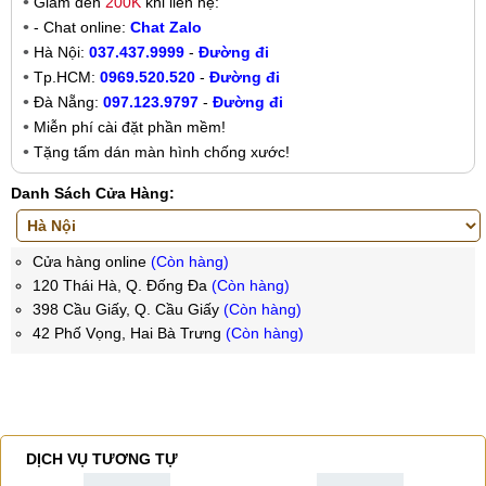
Giảm đến
200K
khi liên hệ:
- Chat online:
Chat Zalo
Hà Nội:
037.437.9999
-
Đường đi
Tp.HCM:
0969.520.520
-
Đường đi
Đà Nẵng:
097.123.9797
-
Đường đi
Miễn phí cài đặt phần mềm!
Tặng tấm dán màn hình chống xước!
Danh Sách Cửa Hàng:
Cửa hàng online
(Còn hàng)
120 Thái Hà, Q. Đống Đa
(Còn hàng)
398 Cầu Giấy, Q. Cầu Giấy
(Còn hàng)
42 Phố Vọng, Hai Bà Trưng
(Còn hàng)
DỊCH VỤ TƯƠNG TỰ