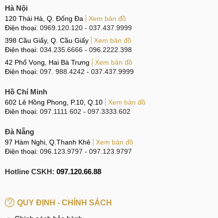
Dấu hiệu và nguyên nhân
Hà Nội
120 Thái Hà, Q. Đống Đa
Xem bản đồ
Điện thoại:
0969.120.120
-
037.437.9999
Sau đây là những nội dung liên quan đến nguyên nhân gây
lỗi máy ảnh và biểu hiện của một chiếc điện thoại di động bị
398 Cầu Giấy, Q. Cầu Giấy
Xem bản đồ
Điện thoại:
034.235.6666
-
096.2222.398
hư hỏng Camera mà MobileCity đã liệt kê và muốn giới
42 Phố Vọng, Hai Bà Trưng
Xem bản đồ
thiệu đến các bạn. Mời các bạn tham khảo.
Điện thoại:
097. 988.4242
-
037.437.9999
Khi nào cần thay Camera Vivo iQOO Z6?
Hồ Chí Minh
Những biểu hiện của lỗi máy ảnh trên Vivo iQOO Z6 hay
602 Lê Hồng Phong, P.10, Q.10
Xem bản đồ
Điện thoại:
097.1111.602
-
097.3333.602
điện thoại di động có thể kể đến như:
Đà Nẵng
97 Hàm Nghi, Q.Thanh Khê
Xem bản đồ
Khi nào cần thay Camera trước, sau Vivo iQOO Z6?
Điện thoại:
096.123.9797
-
097.123.9797
Hình ảnh mà Camera trên chiếc Vivo iQOO Z6 cho ra
Hotline CSKH:
097.120.66.88
có chất lượng kém, mờ, không sắc nét hay có đốm đen,...
Một trong hai Camera trước hoặc sau trên Vivo iQOO
Z6 không hoạt động, cái còn lại hoạt động bình thường.
QUY ĐỊNH - CHÍNH SÁCH
Ứng dụng máy ảnh trên Vivo iQOO Z6 tự thoát hoặc