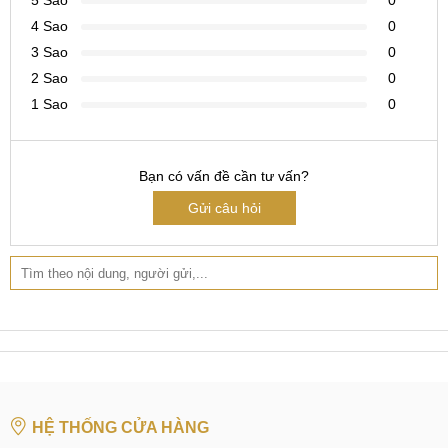
5 Sao
0
4 Sao
0
Để loại trừ được trường hợp đáng tiếc đó, người dùng hãy
3 Sao
0
cẩn thận lựa chọn cho mình một trung tâm sửa chữa thật
2 Sao
0
đáng tin cậy, có đội ngũ chuyên viên kỹ thuật am hiểu
chuyên môn, hiểu cấu tạo điện thoại và giàu kinh nghiệm.
1 Sao
0
Hơn nữa, tại những trung tâm lớn và chuyên nghiệp, với sự
uy tín của mình họ sẽ luôn có sự đảm bảo về chất lượng linh
Bạn có vấn đề cần tư vấn?
kiện nên bạn sẽ được an tâm hơn rất nhiều khi sử dụng
dịch vụ thay Camera cho điện thoại.
Gửi câu hỏi
Camera Vivo iQOO Z6 sau thay thế sẽ cho chất lượng như
thế nào?
Tại MobileCity khách hàng khi đến với trung tâm sẽ được
yên tâm tuyệt đối về cả hai tiêu chí chất lượng linh kiện thay
thế và tay nghề thợ sửa chữa, thêm vào đó là mức giá phải
chăng. Bởi vậy, khách hàng có thể yên tâm, tham khảo và
sử dụng.
HỆ THỐNG CỬA HÀNG