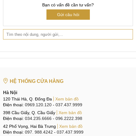
sách thông tin sẽ hiện ra. Tại đây, ta nhấn chọn chọn Battery
Bạn có vấn đề cần tư vấn?
Information (Thông tin pin).
Gửi câu hỏi
Kiểm tra trạng thái pin
Bước 2
. Tại phần "Thông tin pin', quan sát mục "Trạng thái
pin", nếu máy hiển thị "Tốt" thì bạn có thể yên tâm sử dụng,
còn nếu ngược lại thì chúng ta nên cân nhắc thay pin để
đảm bảo pin hoạt động tốt nhất nhé.
HỆ THỐNG CỬA HÀNG
Kiểm tra tình trạng pin Samsung
Hà Nội
Cách 2: Kiểm tra pin bằng AccBattery-Pin
120 Thái Hà, Q. Đống Đa
Xem bản đồ
Điện thoại:
0969.120.120
-
037.437.9999
Bước 1.
Mở CH Play, tìm phần mềm AccBattery-pin. Thực
398 Cầu Giấy, Q. Cầu Giấy
Xem bản đồ
hiện tải và cài đặt app. Nếu App đã được cài. Thực hiện mở
Điện thoại:
034.235.6666
-
096.2222.398
app hoặc nhấn nút mở từ CH Play.
42 Phố Vọng, Hai Bà Trưng
Xem bản đồ
Điện thoại:
097. 988.4242
-
037.437.9999