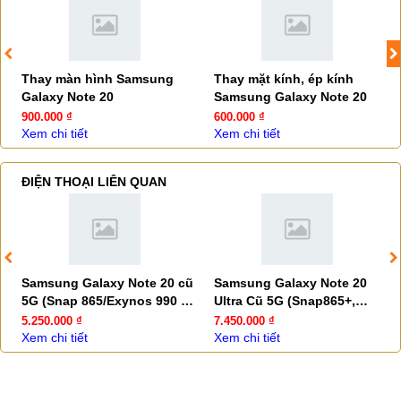
Thay màn hình Samsung
Thay mặt kính, ép kính
Galaxy Note 20
Samsung Galaxy Note 20
900.000 ₫
600.000 ₫
Xem chi tiết
Xem chi tiết
ĐIỆN THOẠI LIÊN QUAN
Samsung Galaxy Note 20 cũ
Samsung Galaxy Note 20
5G (Snap 865/Exynos 990 -
Ultra Cũ 5G (Snap865+,
99,9%)
Camera 108MP - 99.9%)
5.250.000 ₫
7.450.000 ₫
Xem chi tiết
Xem chi tiết