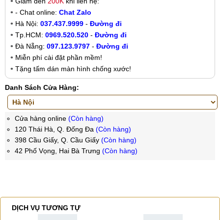
Giảm đến
200K
khi liên hệ:
- Chat online:
Chat Zalo
Hà Nội:
037.437.9999
-
Đường đi
Tp.HCM:
0969.520.520
-
Đường đi
Đà Nẵng:
097.123.9797
-
Đường đi
Miễn phí cài đặt phần mềm!
Tặng tấm dán màn hình chống xước!
Danh Sách Cửa Hàng:
Cửa hàng online
(Còn hàng)
120 Thái Hà, Q. Đống Đa
(Còn hàng)
398 Cầu Giấy, Q. Cầu Giấy
(Còn hàng)
42 Phố Vọng, Hai Bà Trưng
(Còn hàng)
DỊCH VỤ TƯƠNG TỰ