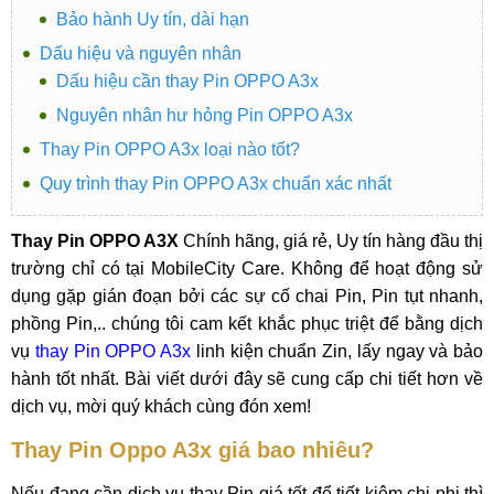
Bảo hành Uy tín, dài hạn
Dấu hiệu và nguyên nhân
Dấu hiệu cần thay Pin OPPO A3x
Nguyên nhân hư hỏng Pin OPPO A3x
Thay Pin OPPO A3x loại nào tốt?
Quy trình thay Pin OPPO A3x chuẩn xác nhất
Thay Pin OPPO A3X
Chính hãng, giá rẻ, Uy tín hàng đầu thị
trường chỉ có tại MobileCity Care. Không để hoạt động sử
dụng gặp gián đoạn bởi các sự cố chai Pin, Pin tụt nhanh,
phồng Pin,.. chúng tôi cam kết khắc phục triệt để bằng dịch
vụ
thay Pin OPPO A3x
linh kiện chuẩn Zin, lấy ngay và bảo
hành tốt nhất. Bài viết dưới đây sẽ cung cấp chi tiết hơn về
dịch vụ, mời quý khách cùng đón xem!
Thay Pin Oppo A3x giá bao nhiêu?
Nếu đang cần dịch vụ thay Pin giá tốt để tiết kiệm chi phi thì