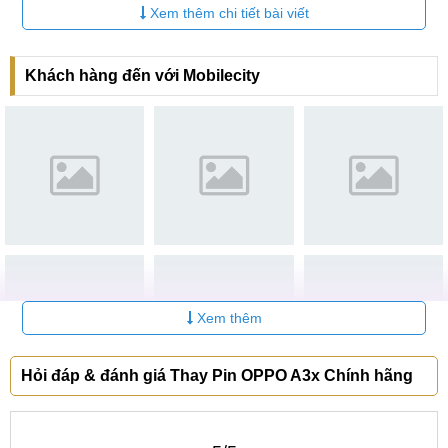
Xem thêm chi tiết bài viết
Hệ thống MobileCity Care trên toàn quốc
Khách hàng đến với Mobilecity
Với chất lượng vượt trội nhưng giá dịch vụ tại trung tâm lại
vô cùng phải chăng, quý khách hàng sẽ nhận được giá thay
Pin OPPO A3x rẻ hơn ở bất kỳ đâu khác trong khu vực.
Chúng tôi tự tin có thể làm hài lòng tất cả khách hàng, kể cả
các vị khách khó tính nhất. Đến trung tâm để được đội ngũ
nhân viên MobileCity Care hỗ trợ sửa chữa nhanh nhất các
vấn đề về Pin ngay nhé!
Hệ thống sửa chữa điện thoại
MobileCity Care
Xem thêm
Tại Hà Nội
CN 1:
120 Thái Hà, Q. Đống Đa
Hỏi đáp & đánh giá Thay Pin OPPO A3x Chính hãng
Hotline:
037.437.9999
- Đường đi:
Xem bản đồ
CN 2:
398 Cầu Giấy, Q. Cầu Giấy