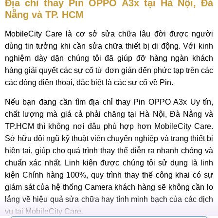
Địa chỉ thay Pin OPPO A3x tại Hà Nội, Đà
Nẵng và TP. HCM
MobileCity Care là cơ sở sửa chữa lâu đời được người
dùng tin tưởng khi cần sửa chữa thiết bị di động. Với kinh
nghiệm dày dặn chúng tôi đã giúp đỡ hàng ngàn khách
hàng giải quyết các sự cố từ đơn giản đến phức tạp trên các
các dòng điện thoại, đặc biệt là các sự cố về Pin.
Nếu bạn đang cần tìm địa chỉ thay Pin OPPO A3x Uy tín,
chất lượng mà giá cả phải chăng tại Hà Nội, Đà Nẵng và
TP.HCM thì không nơi đâu phù hợp hơn MobileCity Care.
Sở hữu đội ngũ kỹ thuật viên chuyên nghiệp và trang thiết bị
hiện tại, giúp cho quá trình thay thế diễn ra nhanh chóng và
chuẩn xác nhất. Linh kiện được chúng tôi sử dụng là linh
kiện Chính hàng 100%, quy trình thay thế công khai có sự
giám sát của hệ thống Camera khách hàng sẽ không cần lo
lắng về hiệu quả sửa chữa hay tính minh bạch của các dịch
vụ tại MobileCity Care.