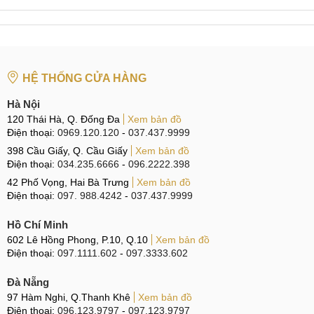
Hotline:
097.123.9797
-
Đường đi:
Xem bản đồ
Cam kết thay Pin OPPO A3x Uy tín
Lựa chọn dịch vụ thay Pin OPPO A3x tại MobileCity Care
bạn sẽ có được sự an tâm tuyệt đối bởi dịch vụ của chúng
HỆ THỐNG CỬA HÀNG
tôi luôn đi kèm những cam kết Uy tín nhất.
Hà Nội
Linh kiện Zin 100%
120 Thái Hà, Q. Đống Đa
Xem bản đồ
Điện thoại:
0969.120.120
-
037.437.9999
398 Cầu Giấy, Q. Cầu Giấy
Xem bản đồ
Điện thoại:
034.235.6666
-
096.2222.398
Linh kiện Zin 100%
42 Phố Vọng, Hai Bà Trưng
Xem bản đồ
Chất lượng linh kiện sẽ ảnh hưởng lớn đến hiệu quả sửa
Điện thoại:
097. 988.4242
-
037.437.9999
chữa và tuổi thọ sự dụng về sau của thiết bị. Chính vì thế,
Hồ Chí Minh
MobileCity Care luôn chú trọng đặc biệt trong các khâu kiểm
602 Lê Hồng Phong, P.10, Q.10
Xem bản đồ
duyệt chất lượng đầu vào, đảm bảo linh kiện sử dụng có
Điện thoại:
097.1111.602
-
097.3333.602
chất lượng tốt nhất, đảm bảo nguồn gốc rõ ràng.
Đà Nẵng
Linh kiện Zin 100%
: Chúng tôi đảm bảo Pin thay thế
97 Hàm Nghi, Q.Thanh Khê
Xem bản đồ
100% là linh kiện mới, còn nguyên Zin, cam kết không sử
Điện thoại:
096.123.9797
-
097.123.9797