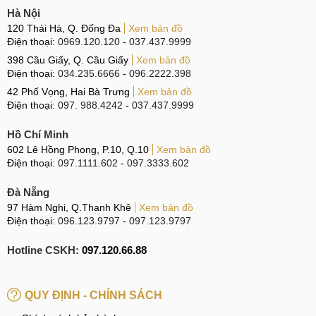
thường, gây khó chịu khi cầm nắm.
Hà Nội
Điện thoại hiển thị Pin ảo, dù trong máy vẫn còn Pin
120 Thái Hà, Q. Đống Đa
Xem bản đồ
Điện thoại:
0969.120.120
-
037.437.9999
nhưng vẫn sập nguồn và báo Pin yếu.
398 Cầu Giấy, Q. Cầu Giấy
Xem bản đồ
Điện thoại:
034.235.6666
-
096.2222.398
Dấu hiệu cần thay Pin điện thoại
42 Phố Vọng, Hai Bà Trưng
Xem bản đồ
Điện thoại:
097. 988.4242
-
037.437.9999
Nguyên nhân làm hỏng Pin
Hồ Chí Minh
Có rất nhiều những nguyên nhân có thể dẫn đến tình trạng
602 Lê Hồng Phong, P.10, Q.10
Xem bản đồ
hư hỏng Pin trên thiết bị OPPO A33 2020. Dưới đây là một
Điện thoại:
097.1111.602
-
097.3333.602
vài những nguyên nhân chủ yếu thường gặp nhất mà
Đà Nẵng
MobileCity đã tổng hợp, kính mời Quý khách hàng tham
97 Hàm Nghi, Q.Thanh Khê
Xem bản đồ
khảo để phòng tránh:
Điện thoại:
096.123.9797
-
097.123.9797
Viên Pin mà người dùng thay thế trước đó là hàng kém
Hotline CSKH:
097.120.66.88
chất lượng, nguồn gốc không rõ ràng và dễ dàng hỏng
hóc dù thời gian sử dụng rất ngắn.
QUY ĐỊNH - CHÍNH SÁCH
Người dùng thường đặt máy ở những môi trường