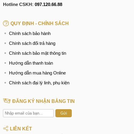
Hotline CSKH:
097.120.66.88
CN 4:
123 Trần Quang Khải, Quận 1
Hotline:
0969.520.520
QUY ĐỊNH - CHÍNH SÁCH
CN 5:
602 Lê Hồng Phong, Quận 10
Chính sách bảo hành
Hotline:
097.3333.602
Chính sách đổi trả hàng
Tại Đà Nẵng
Chính sách bảo mật thông tin
CN 6:
97 Hàm Nghi, Q.Thanh Khê
Hướng dẫn thanh toán
Hotline:
097.123.9797
Hướng dẫn mua hàng Online
Chính sách đại lý linh, phụ kiện
ĐĂNG KÝ NHẬN BẢNG TIN
Gửi
LIÊN KẾT