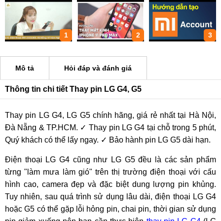
1
2
3
Mô tả
Hỏi đáp và đánh giá
Thông tin chi tiết Thay pin LG G4, G5
Thay pin LG G4, LG G5 chính hãng, giá rẻ nhất tại Hà Nội,
Đà Nẵng & TP.HCM. ✓ Thay pin LG G4 tại chỗ trong 5 phút,
Quý khách có thể lấy ngay. ✓ Bảo hành pin LG G5 dài hạn.
Điện thoại LG G4 cũng như LG G5 đều là các sản phẩm
từng "làm mưa làm gió" trên thị trường điện thoại với cấu
hình cao, camera đẹp và đặc biệt dung lượng pin khủng.
Tuy nhiên, sau quá trình sử dụng lâu dài, điện thoại LG G4
hoặc G5 có thể gặp lỗi hỏng pin, chai pin, thời gian sử dụng