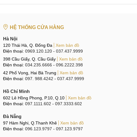
thích MobileCity và cho đánh giá chất lượng tuyệt vời. Bạn
hãy nhấc máy lên và liên hệ với chúng tôi ngay hôm nay.
Ngoài ra chúng tôi còn cung cấp dịch vụ
thay pin LG G6
, các
HỆ THỐNG CỬA HÀNG
bạn có thể tham khảo chi tiết bảng giá theo link.
Hà Nội
Hệ thống sửa chữa điện thoại di động
MobileCity Care
120 Thái Hà, Q. Đống Đa
Xem bản đồ
Điện thoại:
0969.120.120
-
037.437.9999
Tại Hà Nội
398 Cầu Giấy, Q. Cầu Giấy
Xem bản đồ
Điện thoại:
034.235.6666
-
096.2222.398
CN 1:
120 Thái Hà, Q. Đống Đa
42 Phố Vọng, Hai Bà Trưng
Xem bản đồ
Hotline:
037.437.9999
Điện thoại:
097. 988.4242
-
037.437.9999
CN 2:
398 Cầu Giấy, Q. Cầu Giấy
Hồ Chí Minh
Hotline:
096.2222.398
602 Lê Hồng Phong, P.10, Q.10
Xem bản đồ
Điện thoại:
097.1111.602
-
097.3333.602
CN 3:
42 Phố Vọng, Hai Bà Trưng
Đà Nẵng
Hotline:
0338.424242
97 Hàm Nghi, Q.Thanh Khê
Xem bản đồ
Điện thoại:
096.123.9797
-
097.123.9797
Tại TP Hồ Chí Minh