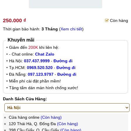
250.000 ₫
Còn hàng
Thời gian bảo hành:
3 Tháng
(
Xem chi tiết
)
Khuyến mãi
Giảm đến
200K
khi liên hệ:
- Chat online:
Chat Zalo
Hà Nội:
037.437.9999
-
Đường đi
Tp.HCM:
0969.520.520
-
Đường đi
Đà Nẵng:
097.123.9797
-
Đường đi
Miễn phí cài đặt phần mềm!
Tặng tấm dán màn hình chống xước!
Danh Sách Cửa Hàng:
Cửa hàng online
(Còn hàng)
120 Thái Hà, Q. Đống Đa
(Còn hàng)
398 Cầu Giấy, Q. Cầu Giấy
(Còn hàng)