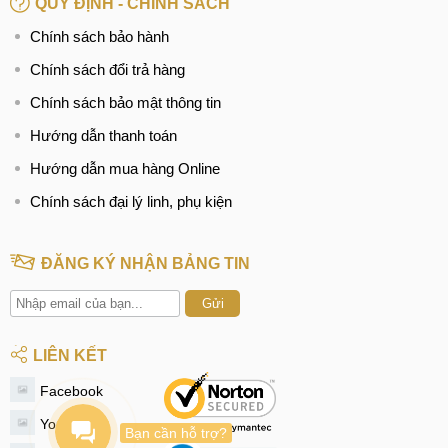
QUY ĐỊNH - CHÍNH SÁCH
Hotline:
097.3333.602
Chính sách bảo hành
Tại Đà Nẵng
Chính sách đổi trả hàng
Chính sách bảo mật thông tin
CN 6:
97 Hàm Nghi, Q.Thanh Khê
Hotline:
097.123.9797
Hướng dẫn thanh toán
Hướng dẫn mua hàng Online
Từ khóa tìm kiếm liên quan:
Chính sách đại lý linh, phụ kiện
thay camera LG G4 ở hà nội
thay camera LG G4 lấy ngay
ĐĂNG KÝ NHẬN BẢNG TIN
thay camera LG G4 chính hãng
Gửi
LIÊN KẾT
Facebook
Youtube
Bạn cần hỗ trợ?