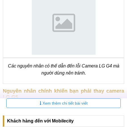
Các nguyên nhân có thể dẫn đến lỗi Camera LG G4 mà
người dùng nên tránh.
Nguyên nhân chính khiến bạn phải thay camera
LG G5
Xem thêm chi tiết bài viết
Có rất nhiều nguyên nhân cả chủ quan và khách quan khiến
camera LG G5 của bạn bị hỏng. Do người sử dụng làm rơi
Khách hàng đến với Mobilecity
máy, gây va đập mạnh hoặc có thể nước vào làm chập