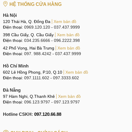
HỆ THỐNG CỬA HÀNG
Hệ thống sửa chữa điện thoại di động
MobileCity Care
Hà Nội
120 Thái Hà, Q. Đống Đa
Xem bản đồ
Tại Hà Nội
Điện thoại:
0969.120.120
-
037.437.9999
CN 1:
120 Thái Hà, Q. Đống Đa
398 Cầu Giấy, Q. Cầu Giấy
Xem bản đồ
Điện thoại:
034.235.6666
-
096.2222.398
Hotline:
037.437.9999
42 Phố Vọng, Hai Bà Trưng
Xem bản đồ
Điện thoại:
097. 988.4242
-
037.437.9999
CN 2:
398 Cầu Giấy, Q. Cầu Giấy
Hotline:
096.2222.398
Hồ Chí Minh
602 Lê Hồng Phong, P.10, Q.10
Xem bản đồ
CN 3:
42 Phố Vọng, Hai Bà Trưng
Điện thoại:
097.1111.602
-
097.3333.602
Hotline:
0338.424242
Đà Nẵng
97 Hàm Nghi, Q.Thanh Khê
Xem bản đồ
Tại TP Hồ Chí Minh
Điện thoại:
096.123.9797
-
097.123.9797
CN 4:
123 Trần Quang Khải, Quận 1
Hotline CSKH:
097.120.66.88
Hotline:
0969.520.520
CN 5:
602 Lê Hồng Phong, Quận 10