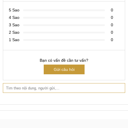
Bước 2: Kĩ thuật viên sẽ tháo camera cũ trên máy và thay
5 Sao
0
camera cho LG G4 mới chính hãng cho khách.
4 Sao
0
Bước 3: Kiểm tra hoạt động của camera LG G4 mới được
3 Sao
0
thay và lắp máy lại.
2 Sao
0
1 Sao
0
Bước 4: Đưa cho khách hàng kiểm tra lại máy.
Bước 5: Nhân viên nhận chi phí sửa chữa và dán tem bảo
Bạn có vấn đề cần tư vấn?
hành.
Gửi câu hỏi
Dịch vụ thay camera LG G5 uy tín tại MobileCity.
Hệ thống thay camera LG G5 tại MobileCity Care
MobileCity cam kết thay Camera LG G4 nguyên zin, chính
hãng, bảo hành dài lâu cùng với giá hợp lý hàng đầu hiện
nay.