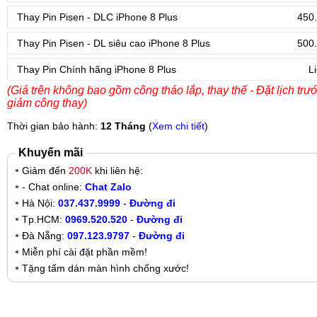
Thay Pin Pisen - DLC iPhone 8 Plus
450.
Thay Pin Pisen - DL siêu cao iPhone 8 Plus
500.
Thay Pin Chính hãng iPhone 8 Plus
L
(Giá trên không bao gồm công tháo lắp, thay thế - Đặt lịch trư
giảm công thay)
Thời gian bảo hành:
12 Tháng
(
Xem chi tiết
)
Khuyến mãi
Giảm đến
200K
khi liên hệ:
- Chat online:
Chat Zalo
Hà Nội:
037.437.9999
-
Đường đi
Tp.HCM:
0969.520.520
-
Đường đi
Đà Nẵng:
097.123.9797
-
Đường đi
Miễn phí cài đặt phần mềm!
Tặng tấm dán màn hình chống xước!