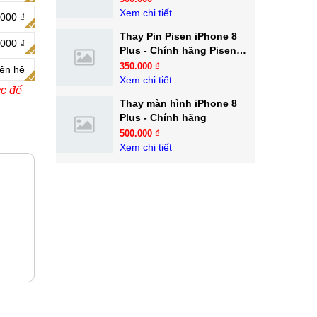
Xem chi tiết
000 ₫
Thay Pin Pisen iPhone 8
000 ₫
Plus - Chính hãng Pisen
Việt Nam
350.000 ₫
iên hệ
Xem chi tiết
ớc để
Thay màn hình iPhone 8
Plus - Chính hãng
500.000 ₫
Xem chi tiết