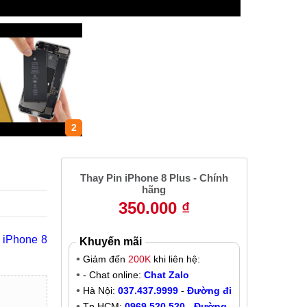
2
Thay Pin iPhone 8 Plus - Chính
hãng
350.000 ₫
n iPhone 8
Khuyến mãi
Giảm đến
200K
khi liên hệ:
- Chat online:
Chat Zalo
Hà Nội:
037.437.9999
-
Đường đi
Tp.HCM:
0969.520.520
-
Đường