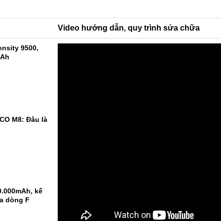
Video hướng dẫn, quy trình sửa chữa
nsity 9500,
mAh
CO M8: Đâu là
0.000mAh, kế
ủa dòng F