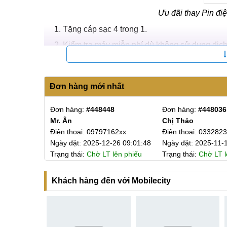
Ưu đãi thay Pin điệ
Tặng cáp sạc 4 trong 1.
Kiểm tra máy miễn phí dù không sử dụng dịch
Miễn phí 100% công thay khi đặt lịch trước.
Miễn phí vệ sinh máy sau sửa chữa.
Đơn hàng mới nhất
Bảo hành dài hạn lên đến 12 tháng.
1
Đơn hàng:
#448448
Đơn hàng:
#448036
Cam kết thay Pin iPhone 8 Plus Uy tín
Mr. Ân
Chị Thảo
85xx
MobileCity Care thay Pin cho iPhone 8 Plus luôn
Điện thoại: 09797162xx
Điện thoại: 033282
-08 19:51:31
Ngày đặt: 2025-12-26 09:01:48
Ngày đặt: 2025-11-
yên tâm và trải nghiệm chất lượng cho khách hàng
lên phiếu
Trạng thái:
Chờ LT lên phiếu
Trạng thái:
Chờ LT l
Linh kiện Chính hãng, Zin 100%
Khách hàng đến với Mobilecity
Cam kết Pin i
Để đảm bảo hiệu suất hoạt động cho thiết bị của 