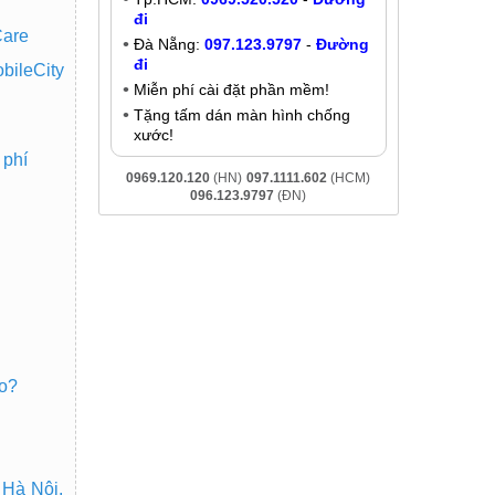
đi
Care
Đà Nẵng:
097.123.9797
-
Đường
đi
bileCity
Miễn phí cài đặt phần mềm!
Tặng tấm dán màn hình chống
xước!
 phí
0969.120.120
(HN)
097.1111.602
(HCM)
096.123.9797
(ĐN)
ao?
 Hà Nội,