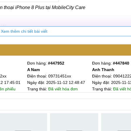
n thoại iPhone 8 Plus tại MobileCity Care
 vụ.
Xem thêm chi tiết bài viết
Đơn hàng:
#447952
Đơn hàng:
#447840
 tại MobileCity Care
A Nam
Anh Thanh
 đi kèm những cam kết chất lượng và Uy tín. Tất cả nhằm hướ
32xx
Điện thoại: 09731451xx
Điện thoại: 0904122
12 17:45:01
Ngày đặt: 2025-11-12 12:48:47
Ngày đặt: 2025-11-1
.
ên phiếu
Trạng thái:
Đã viết hóa đơn
Trạng thái:
Đã viết h
Phone 8 Plus Chính hãng, mới 100%
khách hàng, MobileCity Care luôn chú trọng đến nguồn gốc và 