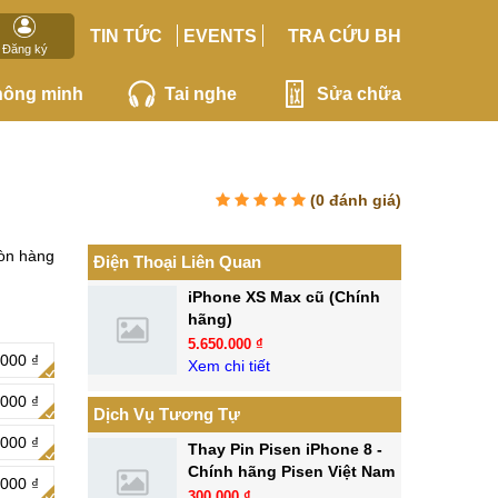
TIN TỨC
EVENTS
TRA CỨU BH
Đăng ký
hông minh
Tai nghe
Sửa chữa
(
0
đánh giá)
òn hàng
Điện Thoại Liên Quan
iPhone XS Max cũ (Chính
hãng)
5.650.000 ₫
000 ₫
Xem chi tiết
000 ₫
Dịch Vụ Tương Tự
000 ₫
Thay Pin Pisen iPhone 8 -
Chính hãng Pisen Việt Nam
000 ₫
300.000 ₫