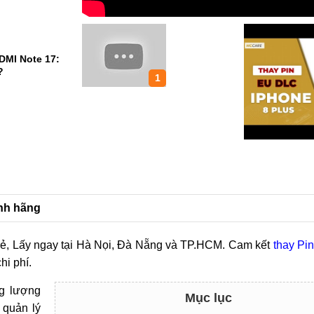
DMI Note 17:
?
1
ính hãng
rẻ, Lấy ngay tại Hà Nọi, Đà Nẵng và TP.HCM. Cam kết
thay Pi
hi phí.
ng lượng
Mục lục
 quản lý