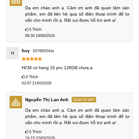
Pro cũ nói riêng, MobileCity bảo hành lên đến 6 tháng đối
Dạ em chào anh ạ. Cảm ơn anh đã quan tâm sản 
với các lỗi do nhà sản xuất (không bao gồm nguồn điện, pin,
phẩm, em đã liên hệ qua số điện thoại mình để tư 
màn hình, Face ID và camera). Nếu sản phẩm không may bị
vấn cho mình rồi ạ. Rất vui được hỗ trợ anh ạ!
lỗi sản xuất, bạn có thể được đổi 1 đổi 1 trong vòng 7 ngày
0
Thích
đầu tiên.
08:36 19/06/2026
huy
03769254xx
Bảo hành dài hạn và uy tín
H
MobileCity cũng cung cấp gói Bảo hành Vàng (BHV), có các
HCM có hàng 15 pro 128GB chưa ạ
tùy chọn 6 tháng hoặc 12 tháng. Khi mua BHV, ngoài thời
0
Thích
gian đổi trả kéo dài 15 ngày, thiết bị còn được bảo hành mọi
02:07 21/03/2026
lỗi do nhà sản xuất gây ra và hỗ trợ chi phí thay thế, sửa
chữa các lỗi do người dùng gây ra trong quá trình sử dụng.
Nguyễn Thị Lan Anh
Quản trị viên
Hỗ trợ trả góp 0%
Dạ em chào anh ạ. Cảm ơn anh đã quan tâm sản 
phẩm, em đã liên hệ qua số điện thoại mình để tư 
MobileCity hỗ trợ trả góp 0% cho iPhone 15 Pro cũ. Đây là
vấn cho mình rồi ạ. Rất vui được hỗ trợ anh ạ!
hình thức thanh toán được nhiều người dùng sử dụng khi
0
Thích
thiếu tiền hoặc muốn tiết kiệm tiền cho những việc quan
19:23 22/03/2026