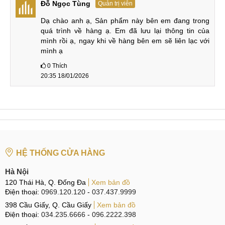
Đỗ Ngọc Tùng
Quản trị viên
12MP (góc
12MP (góc
12MP (góc
Camera
rộng)
rộng)
rộng)
Dạ chào anh ạ, Sản phẩm này bên em đang trong 
trước
Quay phim:
Quay phim:
Quay phim:
quá trình về hàng ạ. Em đã lưu lại thông tin của 
4K, 1080p
4K, 1080p
4K, 1080p
mình rồi ạ, ngay khi về hàng bên em sẽ liên lạc với 
mình ạ
iOS 17.5.1
iOS 16
Phần
Android 14,
Được lên
Được lên
0
Thích
mềm
One UI 6.1
IOS 18
IOS 18
20:35 18/01/2026
Pin 3274
Pin 4323
Pin 4900
Pin và
mAh
mAh
mAh
sạc
Sạc nhanh >
Sạc nhanh >
Sạc nhanh
20W
20W
45W
Giá bán
18.250.000 ₫
16.750.000 ₫
Liên hệ
HỆ THỐNG CỬA HÀNG
Về hiệu năng, iPhone 15 Pro cũ mạnh nhất, tiếp đến là 14
Hà Nội
Pro Max và cuối cùng là Samsung S24 Plus. Màn hình của
120 Thái Hà, Q. Đống Đa
Xem bản đồ
S24 Plus cho trải nghiệm thoáng và thoải mái hơn cả. Trong
Điện thoại:
0969.120.120
-
037.437.9999
khi màn hình kích thước nhỏ của iPhone 15 Pro chỉ phù hợp
398 Cầu Giấy, Q. Cầu Giấy
Xem bản đồ
khi mang theo bên mình còn trải nghiệm không quá đã.
Điện thoại:
034.235.6666
-
096.2222.398