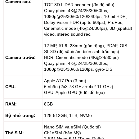
Camera sau:
TOF 3D LiDAR scanner (đo độ sâu)
Quay phim: 4K@24/25/30/60fps,
1080p@25/30/60/120/240fps, 10-bit HDR,
Dolby Vision HDR (up to 60fps), ProRes,
Cinematic mode (4K@24/30fps), 3D (spatial)
video, stereo sound rec.
12 MP, f/1.9, 23mm (góc rộng), PDAF, OIS
SL 3D (độ sâu/cảm biến sinh trắc học)
Camera trước:
HDR, Cinematic mode (4K@24/30fps)
Quay phim: 4K@24/25/30/60fps,
1080p@25/30/60/120fps, gyro-EIS
Apple A17 Pro (3 nm)
CPU:
6 nhân (2x3.78 GHz + 4x2.11 GHz)
GPU: Apple GPU (6-lõi đồ họa)
RAM:
8GB
Bộ nhớ trong:
128-512GB, 1TB, NVMe
Nano SIM và eSIM (Quốc tế)
Thẻ SIM:
Chỉ eSIM (bản Mỹ)
2 SIM,Nano SIM (Trung Quốc)