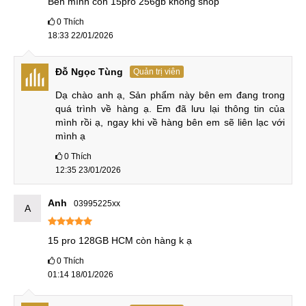
Bên mình còn 15pro 256gb không shop
Snapdragon
0
Thích
8 Gen 3 (4
Apple A17
Apple A16
Chipset
nm)
18:33 22/01/2026
Pro (3 nm)
Bionic (4 nm)
Exynos
2400 (4 nm)
Đỗ Ngọc Tùng
Quản trị viên
Dynamic
LTPO Super
LTPO Super
Dạ chào anh ạ, Sản phẩm này bên em đang trong 
LTPO
Retina XDR
Retina XDR
quá trình về hàng ạ. Em đã lưu lại thông tin của 
AMOLED
OLED,
OLED,
mình rồi ạ, ngay khi về hàng bên em sẽ liên lạc với 
Màn
2X, 120Hz
120Hz
120Hz
mình ạ
hình
6.7 inches,
6.1 inch, 1.5K
6.7 inch, 1.5K
QHD+
2000 nit
2000 nit
0
Thích
2600 nit
(HBM)
(HBM)
12:35 23/01/2026
(peak)
50MP (góc
Anh
03995225xx
48MP (góc
48MP (góc
A
rộng)
rộng)
rộng)
10MP (tele)
12MP (tele)
12MP (tele)
Camera
12MP (góc
15 pro 128GB HCM còn hàng k ạ
12MP (góc
12MP (góc
sau
siêu rộng)
siêu rộng)
siêu rộng)
0
Thích
Quay phim:
Quay phim:
Quay phim:
8K, 4K,
01:14 18/01/2026
4K, 1080p
4K, 1080p
1080p