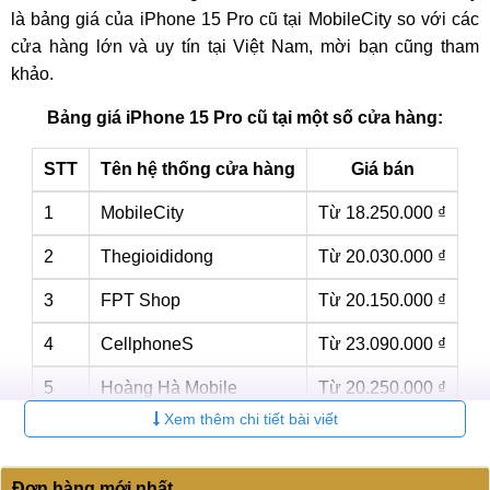
là bảng giá của iPhone 15 Pro cũ tại MobileCity so với các
cửa hàng lớn và uy tín tại Việt Nam, mời bạn cũng tham
khảo.
Bảng giá iPhone 15 Pro cũ tại một số cửa hàng:
STT
Tên hệ thống cửa hàng
Giá bán
1
MobileCity
Từ 18.250.000 ₫
2
Thegioididong
Từ 20.030.000 ₫
3
FPT Shop
Từ 20.150.000 ₫
4
CellphoneS
Từ 23.090.000 ₫
5
Hoàng Hà Mobile
Từ 20.250.000 ₫
Xem thêm chi tiết bài viết
Như vậy, giá iPhone 15 Pro cũ tại MobileCity là rẻ nhất so
với các hệ thống cửa hàng lớn, uy tín tại Việt Nam. Có thể
Đơn hàng mới nhất
bạn đang tự hỏi, liệu iPhone 15 Pro cũ tại MobileCity có