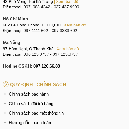
42 Phố Vọng, Hai Bà Trưng
Xem bản đồ
Điện thoại:
097. 988.4242
-
037.437.9999
So sánh iPhone 15 Pro với iPhone 14 Pro Max và Samsung
S24 Plus
Hồ Chí Minh
602 Lê Hồng Phong, P.10, Q.10
Xem bản đồ
Camera trên cả 3 máy đều gần như ngang nhau, nhưng 2
Điện thoại:
097.1111.602
-
097.3333.602
thiết bị iPhone có lợi thế hơn khi bạn up ảnh, video lên
mạng xã hội. Bên cạnh đó, khi Live Stream thì hình ảnh của
Đà Nẵng
các sản phẩm iPhone vẫn chi tiết hơn, sắc nét hơn
97 Hàm Nghi, Q.Thanh Khê
Xem bản đồ
Điện thoại:
096.123.9797
-
097.123.9797
Samsung S24 Plus.
Hotline CSKH:
097.120.66.88
Dung lượng pin và tốc độ sạc của Samsung S24 Plus vượt
trội hơn hẳn. Tuy nhiên thời lượng pin lâu dài hơn cả vẫn là
iPhone 14 Pro Max. Trong khi 2 sản phẩm còn lại dung
QUY ĐỊNH - CHÍNH SÁCH
lượng pin sêm sêm nhau.
Chính sách bảo hành
Tuy không phải là sản phẩm vượt trội hơn toàn
Chính sách đổi trả hàng
nhưng iPhone 15 Pro cũ vẫn đáng mua bởi hiệu năng mạnh
Chính sách bảo mật thông tin
nhất, camera chất lượng nhất.
Hướng dẫn thanh toán
Cách kiểm tra iPhone 15 Pro cũ trước khi