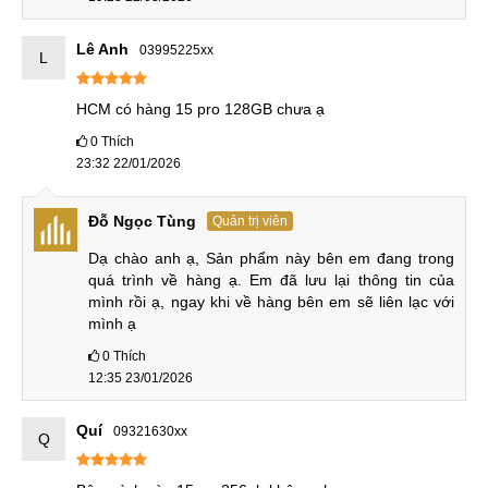
trọng khác.
Lê Anh
03995225xx
L
Trả góp 0% tại MobileCity
HCM có hàng 15 pro 128GB chưa ạ
Bạn có thể mua trả góp bằng thẻ tín dụng với lãi suất 0% và
0
Thích
trả góp thông qua công ty tài chính. Dù bạn chọn hình thức
23:32 22/01/2026
nào thì thời gian phê duyệt cũng rất nhanh, chỉ khoảng 15-
20 phút.
Đỗ Ngọc Tùng
Quản trị viên
So sánh sản phẩm tương tự
Dạ chào anh ạ, Sản phẩm này bên em đang trong 
quá trình về hàng ạ. Em đã lưu lại thông tin của 
Cùng phân khúc giá iPhone 15 Pro cũ, iPhone 14 Pro Max
mình rồi ạ, ngay khi về hàng bên em sẽ liên lạc với 
cũ và Samsung S24 Plus mới là 2 sản phẩm được người
mình ạ
dùng khó lựa chọn.
0
Thích
12:35 23/01/2026
Bảng so sánh sản phẩm tương tự:
Quí
09321630xx
Q
Tiêu
iPhone 15
iPhone 14
Samsung
chí
Pro cũ
Pro Max cũ
S24 Plus