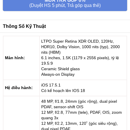
MUA TRẢ GÓP 0%
(Duyệt HS 5 phút, Trả góp qua thẻ)
Thông Số Kỹ Thuật
LTPO Super Retina XDR OLED, 120Hz,
HDR10, Dolby Vision, 1000 nits (typ), 2000
nits (HBM)
Màn hình:
6.1 inches, 1.5K (1179 x 2556 pixels), tỷ lệ
19.5:9
Ceramic Shield glass
Always-on Display
iOS 17.5.1
Hệ điều hành:
Có kế hoạch lên IOS 18
48 MP, f/1.8, 24mm (góc rộng), dual pixel
PDAF, sensor-shift OIS
12 MP, f/2.8, 77mm (tele), PDAF, OIS, zoom
quang 3x
12 MP, f/2.2, 13mm, 120˚ (góc siêu rộng),
dual pixel PDAF