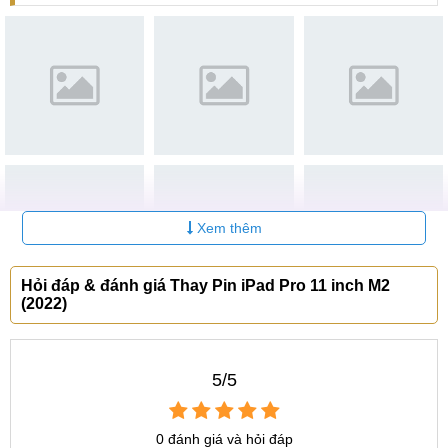
Thay Pin chính hãng
Đây là viên Pin do chĩnh hãng sản xuất theo một quy trình vô
cùng khắt khe, đảm bảo sự tương thích và đạt chuẩn như
Pin gốc của iPad Pro 11 inch M2 (2022). Khi lựa chọn sử
dụng Pin chính hãng, bạn hoàn toàn có trải nghiệm thoải
mái cả ngày dài và không cần lo về tình trạng lỗi Pin xảy ra
làm gián đoạn. Tuy nhiên, mức giá thành của Pin chính
hãng thường đắt đỏ và không có sẵn để thay thế so với các
Xem thêm
loại Pin khác.
Hỏi đáp & đánh giá Thay Pin iPad Pro 11 inch M2
Thay Pin chính hãng
(2022)
Thay Pin linh kiện
Pin linh kiện được người dùng lựa chọn sử dụng khá nhiều,
5/5
vì có mức giá phải chăng và dễ dàng tìm thấy tại các cửa
hàng sửa chữa điện thoại. Nhưng về tuổi thọ và thời lượng
0 đánh giá và hỏi đáp