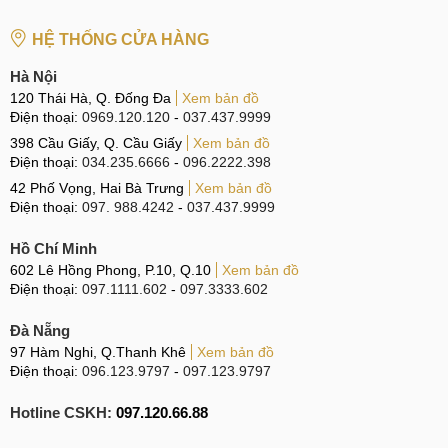
Pin là thành phần đóng vai trò quan trọng cho sự hoạt động
của iPad Pro 11 inch M2 (2022), nếu gặp sự cố mà không
HỆ THỐNG CỬA HÀNG
được khắc phục sẽ gây ra rất nhiều nguy hiểm khôn lường.
Hà Nội
Do đó, người dùng nên biết những nguyên nhân dẫn đến
120 Thái Hà, Q. Đống Đa
Xem bản đồ
vấn đề này và biểu hiện báo động cần thay Pin mới mà
Điện thoại:
0969.120.120
-
037.437.9999
chúng tôi sẽ trình bày trong phần tiếp theo.
398 Cầu Giấy, Q. Cầu Giấy
Xem bản đồ
Điện thoại:
034.235.6666
-
096.2222.398
Cần thay Pin iPad Pro 11 inch M2 (2022) khi nào?
42 Phố Vọng, Hai Bà Trưng
Xem bản đồ
Những dấu hiệu cảnh báo Pin iPad Pro 11 inch M2 (2022) bị
Điện thoại:
097. 988.4242
-
037.437.9999
hư hỏng cũng vô cùng rõ rệt, bạn có thể thông qua những
Hồ Chí Minh
biểu hiện chi tiết như sau:
602 Lê Hồng Phong, P.10, Q.10
Xem bản đồ
Điện thoại:
097.1111.602
-
097.3333.602
iPad Pro 11 inch M2 (2022) không nhận thiết bị sạc,
sạc mãi mà vẫn không đầy Pin.
Đà Nẵng
97 Hàm Nghi, Q.Thanh Khê
Pin báo dung lượng ảo, sạc đầy 100% nhưng khi rút
Xem bản đồ
Điện thoại:
096.123.9797
-
097.123.9797
sạc ra lại tụt giảm còn 50%.
Thời lượng sử dụng Pin ngày càng giảm và thậm chí
Hotline CSKH:
097.120.66.88
khi bạn không sử dụng iPad Pro 11 inch M2 (2022) vẫn