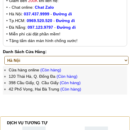
Giảm đến
200K
khi liên hệ:
- Chat online:
Chat Zalo
Hà Nội:
037.437.9999
-
Đường đi
Tp.HCM:
0969.520.520
-
Đường đi
Đà Nẵng:
097.123.9797
-
Đường đi
Miễn phí cài đặt phần mềm!
Tặng tấm dán màn hình chống xước!
Danh Sách Cửa Hàng:
Cửa hàng online
(Còn hàng)
120 Thái Hà, Q. Đống Đa
(Còn hàng)
398 Cầu Giấy, Q. Cầu Giấy
(Còn hàng)
42 Phố Vọng, Hai Bà Trưng
(Còn hàng)
DỊCH VỤ TƯƠNG TỰ