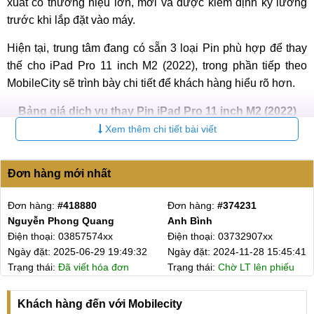
xuất có thương hiệu lớn, mới và được kiểm định kỹ lưỡng
trước khi lắp đặt vào máy.
Hiện tại, trung tâm đang có sẵn 3 loại Pin phù hợp để thay
thế cho iPad Pro 11 inch M2 (2022), trong phần tiếp theo
MobileCity sẽ trình bày chi tiết để khách hàng hiểu rõ hơn.
Bảng giá dịch vụ thay Pin iPad Pro 11 inch M2 (2022)
mới nhất 2025
Xem thêm chi tiết bài viết
Bảo
STT
Tên dịch vụ
Giá
Đơn hàng mới nhất
hành
Giá thay Pin iPad Pro 11
6
Đơn hàng:
#369972
Đơn hàng:
#368047
1
Liên hệ
inch M2 (2022) chính hãng
tháng
A Hùng
Anh Tuấn
Điện thoại: 09158296xx
Điện thoại: 03741523xx
Giá thay Pin iPad Pro 11
1.500.000
6
2
45:41
Ngày đặt: 2024-11-08 17:15:25
Ngày đặt: 2024-10-30 1
inch M2 (2022) linh kiện
₫
tháng
iếu
Trạng thái:
Đã viết hóa đơn
Trạng thái:
Chờ LT lên p
Giá thay Pin iPad Pro 11
6
3
Liên hệ
inch M2 (2022) Pisen
tháng
Khách hàng đến với Mobilecity