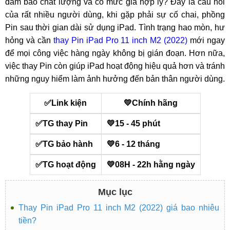
đảm bảo chất lượng và có mức giá hợp lý? Đây là câu hỏi
của rất nhiều người dùng, khi gặp phải sự cố chai, phồng
Pin sau thời gian dài sử dụng iPad. Tình trạng hao mòn, hư
hỏng và cần
thay Pin iPad Pro 11 inch M2 (2022)
mới ngay
để mọi công việc hàng ngày không bị gián đoạn. Hơn nữa,
việc thay Pin còn giúp iPad hoạt động hiệu quả hơn và tránh
những nguy hiểm làm ảnh hưởng đến bản thân người dùng.
✅Link kiện
💛Chính hãng
✅TG thay Pin
💛15 - 45 phút
✅TG bảo hành
💛6 - 12 tháng
✅TG hoạt động
💛08H - 22h hằng ngày
Mục lục
Thay Pin iPad Pro 11 inch M2 (2022) giá bao nhiêu
tiền?