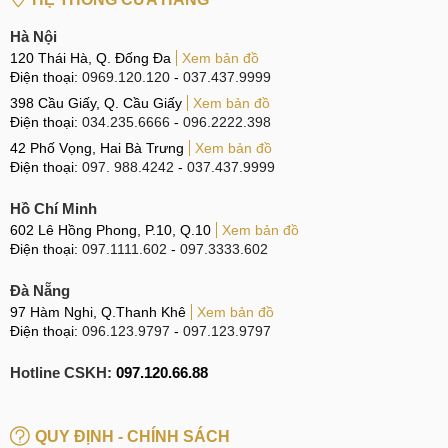
này sử dụng những linh kiện màn hình được gia công bởi
Hà Nội
những cơ sở sản xuất linh kiện thứ ba và đương nhiên
120 Thái Hà, Q. Đống Đa
Xem bản đồ
không nằm trong sự ủy thác của Apple.
Điện thoại:
0969.120.120
-
037.437.9999
Tuy vậy nhưng chúng vẫn cho khả năng hiển thị như bình
398 Cầu Giấy, Q. Cầu Giấy
Xem bản đồ
Điện thoại:
034.235.6666
-
096.2222.398
thường, chỉ thua hàng chính hãng về chất lượng hiển thị và
42 Phố Vọng, Hai Bà Trưng
Xem bản đồ
độ nhạy cảm ứng. Bên cạnh đó, tuổi thọ của loại màn hình
Điện thoại:
097. 988.4242
-
037.437.9999
này sẽ không được cao như hàng chính hãng.
Hồ Chí Minh
602 Lê Hồng Phong, P.10, Q.10
Xem bản đồ
Thay màn hình linh kiện
Điện thoại:
097.1111.602
-
097.3333.602
Dấu hiệu và nguyên nhân
Đà Nẵng
97 Hàm Nghi, Q.Thanh Khê
Xem bản đồ
Những thông tin quan trọng tiếp theo mà MobileCity muốn
Điện thoại:
096.123.9797
-
097.123.9797
giới thiệu đến khách hàng đó là những dấu hiệu và nguyên
Hotline CSKH:
097.120.66.88
nhân khiến cho màn hình trên thiết bị iPad Pro 11 inch M2
2022 hư hỏng. Kính mời Quý khách hàng tham khảo.
QUY ĐỊNH - CHÍNH SÁCH
Dấu hiệu cần thay màn hình iPad Pro 11 inch M2