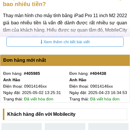
bao nhiêu tiền?
Thay màn hình cho máy tính bảng iPad Pro 11 inch M2 2022
giá bao nhiêu tiền là vấn đề dành được rất nhiều sự quan
tâm của khách hàng. Hiểu được sự quan tâm đó, MobileCity
xin được gửi đến Quý khách hàng bảng giá tham khảo cho
Xem thêm chi tiết bài viết
dịch vụ ngay sau đây:
Bảng giá thay màn hình iPad Pro 11 inch M2 2022 mới
Đơn hàng mới nhất
nhất 2025
Đơn hàng:
#402768
Đơn hàng:
#396529
Giá dịch
Bảo
STT
Tên dịch vụ
Anh Linh
lê anh nhật
vụ
hành
xx
Điện thoại: 03555022xx
Điện thoại: 0355377
 16:34:53
Ngày đặt: 2025-04-15 15:35:53
Ngày đặt: 2025-03-1
Giá thay màn hình iPad
6 - 12
1
Liên hệ
a đơn
Pro 11 inch M2 2022
Trạng thái:
Chờ LT lên phiếu
Trạng thái:
Chờ LT l
tháng
Giá thay màn hình iPad
6 - 12
Khách hàng đến với Mobilecity
2
Pro 11 inch M2 2022 chính
8.100.000 ₫
tháng
hãng bóc máy