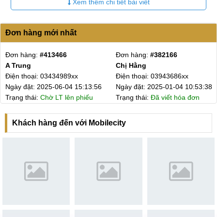
Xem thêm chi tiết bài viết
Đơn hàng mới nhất
Đơn hàng:
#413466
Đơn hàng:
#382166
A Trung
Chị Hằng
Điện thoại: 03434989xx
Điện thoại: 03943686xx
Ngày đặt: 2025-06-04 15:13:56
Ngày đặt: 2025-01-04 10:53:38
Trạng thái:
Chờ LT lên phiếu
Trạng thái:
Đã viết hóa đơn
Hệ thống MobileCity Care toàn quốc
Khách hàng đến với Mobilecity
Hệ thống sửa chữa điện thoại
MobileCity Care
Tại Hà Nội
CN 1:
120 Thái Hà, Q. Đống Đa
Hotline:
037.437.9999
- Đường đi:
Xem bản đồ
CN 2:
398 Cầu Giấy, Q. Cầu Giấy