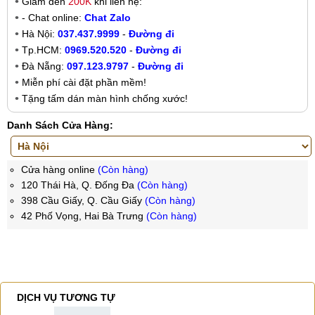
Giảm đến
200K
khi liên hệ:
- Chat online:
Chat Zalo
Hà Nội:
037.437.9999
-
Đường đi
Tp.HCM:
0969.520.520
-
Đường đi
Đà Nẵng:
097.123.9797
-
Đường đi
Miễn phí cài đặt phần mềm!
Tặng tấm dán màn hình chống xước!
Danh Sách Cửa Hàng:
Cửa hàng online
(Còn hàng)
120 Thái Hà, Q. Đống Đa
(Còn hàng)
398 Cầu Giấy, Q. Cầu Giấy
(Còn hàng)
42 Phố Vọng, Hai Bà Trưng
(Còn hàng)
DỊCH VỤ TƯƠNG TỰ