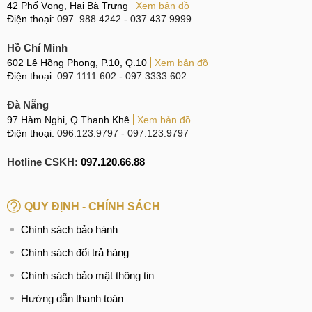
42 Phố Vọng, Hai Bà Trưng
Xem bản đồ
Chính hãng, Chất lượng cao
: Cam kết mặt kính mà
Điện thoại:
097. 988.4242
-
037.437.9999
chúng tôi sử dụng 100% đều được nhập Chính hãng từ
những nhà sản xuất có Uy tín để cho chất lượng tương
Hồ Chí Minh
đương nhất với mặt kính gốc ban đầu.
602 Lê Hồng Phong, P.10, Q.10
Xem bản đồ
Điện thoại:
097.1111.602
-
097.3333.602
Nguồn gốc rõ ràng
: Đảm bảo 100% linh kiện được
sử dụng trong thay thế đều có nguồn gốc rõ ràng, tuyệt
Đà Nẵng
đối không sử dụng linh kiện trôi nổi đe dọa đến sự an
97 Hàm Nghi, Q.Thanh Khê
Xem bản đồ
Điện thoại:
toàn của thiết bị.
096.123.9797
-
097.123.9797
Nói không với hàng kém chất lượng
: MobileCity
Hotline CSKH:
097.120.66.88
Care không chấp nhận sử dụng linh kiện kém chất lượng
gây ảnh hưởng đến trải nghiệm sử dụng của người
QUY ĐỊNH - CHÍNH SÁCH
dùng.
Giá rẻ nhất thị trường
: Bên cạnh chất lượng hàng
Chính sách bảo hành
đầu, chúng tôi luôn cam kết cung cấp giá thành cạnh
Chính sách đổi trả hàng
tranh và hợp lý nhất thị trường.
Chính sách bảo mật thông tin
Giá rẻ cạnh tranh nhất thị trường
Hướng dẫn thanh toán