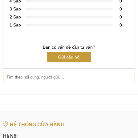
4 Sao
0
Xiaomi Pad 6 Pro tự tắt nguồn hoặc khởi động nguồn,
3 Sao
0
có biểu hiện đó nếu không xử lý kịp thời sẽ làm hư
2 Sao
0
hỏng mainbroad.
1 Sao
0
MobileCity khuyến cáo khách hàng chỉ nên thay màn hình
chính hãng cho Xiaomi Pad 6 Pro để xứng đáng với mức
chi phí phải bỏ ra.
Bạn có vấn đề cần tư vấn?
Gửi câu hỏi
Thay màn hình cho Xiaomi Pad 6 Pro loại nào tốt?
Bảo vệ Xiaomi Pad 6 Pro đúng cách để không
hỏng màn hình
Sau khi mua Xiaomi Pad 6 Pro mới về hoặc mới thay màn
hình thì bạn cần lưu ý những cách để bảo quản giúp thiết bị
không còn gặp những vấn đề về lỗi màn hình và hoạt động
trong thời gian lâu dài hơn.
HỆ THỐNG CỬA HÀNG
Không nên nhấn vào những đường dẫn lạ, tệp tin
Hà Nội