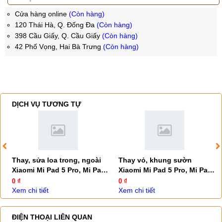
Cửa hàng online
(Còn hàng)
120 Thái Hà, Q. Đống Đa
(Còn hàng)
398 Cầu Giấy, Q. Cầu Giấy
(Còn hàng)
42 Phố Vọng, Hai Bà Trưng
(Còn hàng)
DỊCH VỤ TƯƠNG TỰ
Thay, sửa loa trong, ngoài
Thay vỏ, khung sườn
Xiaomi Mi Pad 5 Pro, Mi Pad
Xiaomi Mi Pad 5 Pro, Mi Pad
5
5
0 ₫
0 ₫
Xem chi tiết
Xem chi tiết
ĐIỆN THOẠI LIÊN QUAN