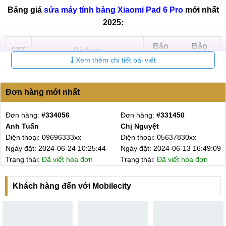
Bảng giá
sửa máy tính bảng Xiaomi Pad 6 Pro
mới nhất
2025:
Báo
Bảo
STT
Dịch vụ
giá
hành
Xem thêm chi tiết bài viết
Thay màn hình Xiaomi Pad
Liên
6-12
1
6 Pro
hệ
tháng
Đơn hàng mới nhất
Liên
6-12
2
Ép kính Xiaomi Pad 6 Pro
hệ
tháng
Đơn hàng:
#334056
Đơn hàng:
#331450
Anh Tuấn
Chị Nguyệt
Liên
6-12
Điện thoại: 09696333xx
Điện thoại: 05637830xx
3
Thay Pin Xiaomi Pad 6 Pro
hệ
tháng
Ngày đặt: 2024-06-24 10:25:44
Ngày đặt: 2024-06-13 16:49:09
Trạng thái:
Đã viết hóa đơn
Trạng thái:
Đã viết hóa đơn
Liên
6-12
4
Thay vỏ Xiaomi Pad 6 Pro
hệ
tháng
Khách hàng đến với Mobilecity
Sửa nguồn Xiaomi Pad 6
Liên
6-12
5
Pro
hệ
tháng
Thay Camera Xiaomi Pad 6
Liên
6-12