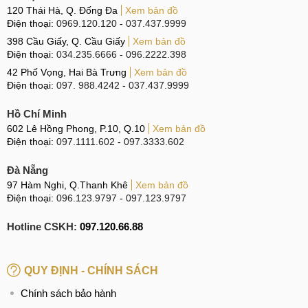
không rõ ràng, ứng dụng không uy tín để tránh tải phải
120 Thái Hà, Q. Đống Đa
Xem bản đồ
virus về làm hỏng phần mềm màn hình.
Điện thoại:
0969.120.120
-
037.437.9999
398 Cầu Giấy, Q. Cầu Giấy
Xem bản đồ
Kiểm tra Xiaomi Pad 6 Pro có cần phải cập nhật phần
Điện thoại:
034.235.6666
-
096.2222.398
mềm ứng dụng hay hệ điều hành mới hay không để
42 Phố Vọng, Hai Bà Trưng
Xem bản đồ
giúp thiết bị vá lỗi xung đột.
Điện thoại:
097. 988.4242
-
037.437.9999
Không để Xiaomi Pad 6 Pro bị rơi rớt hay để đồ vật
Hồ Chí Minh
nặng đè lên máy.
602 Lê Hồng Phong, P.10, Q.10
Xem bản đồ
Nên trang bị thêm ốp lưng, bao da cho Xiaomi Pad 6
Điện thoại:
097.1111.602
-
097.3333.602
Pro vừa bảo vệ màn hình nói riêng và toàn bộ máy nói
Đà Nẵng
chung.
97 Hàm Nghi, Q.Thanh Khê
Xem bản đồ
Điện thoại:
096.123.9797
-
097.123.9797
Bảo vệ Xiaomi Pad 6 Pro để không hỏng màn hình
Hotline CSKH:
097.120.66.88
Dấu hiệu và nguyên nhân
QUY ĐỊNH - CHÍNH SÁCH
Tỷ lệ người dùng làm hư hỏng, nứt vỡ màn hình khá nhiều,
bằng chứng là MobileCity đã ghi nhận được nhiều ca gặp
Chính sách bảo hành
vấn đề này. Với cấu tạo và công nghệ sửa chữa ngày càng