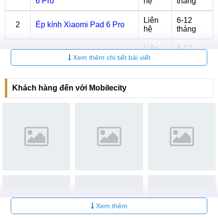
6 Pro
hệ
tháng
Liên
6-12
2
Ép kính Xiaomi Pad 6 Pro
hệ
tháng
Liên
6-12
3
Thay Pin Xiaomi Pad 6 Pro
hệ
tháng
Xem thêm chi tiết bài viết
Liên
6-12
4
Thay vỏ Xiaomi Pad 6 Pro
hệ
tháng
Khách hàng đến với Mobilecity
Sửa nguồn Xiaomi Pad 6
Liên
6-12
5
Pro
hệ
tháng
Thay Camera Xiaomi Pad 6
Liên
6-12
6
Pro
hệ
tháng
Cách bảo vệ Camera khỏi những hư hỏng
Khi mới mua Xiaomi Pad 6 Pro, thường người dùng không
quá chú ý đến việc bảo vệ cho Camera để tránh tình trạng
Xem thêm
phải đi thay Camera mới. Như vậy không chỉ gây ra hiện