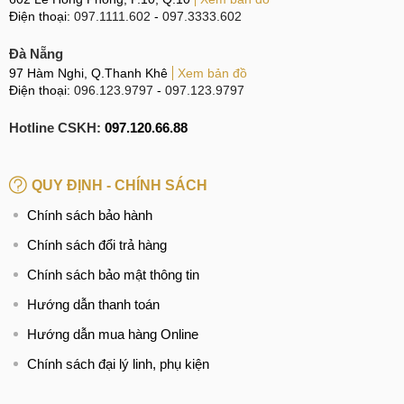
Quý khách hàng đến MobileCity được kiểm tra và làm
Điện thoại:
097.1111.602
-
097.3333.602
vệ sinh Xiaomi Pad 6 Pro miễn phí.
Đà Nẵng
Mức giá dịch vụ cạnh tranh trên thị trường, chế độ bảo
97 Hàm Nghi, Q.Thanh Khê
Xem bản đồ
hành dài hạn.
Điện thoại:
096.123.9797
-
097.123.9797
Linh kiện sử dụng tại MobileCity là linh kiện chính
Hotline CSKH:
hãng, mới 100% và có thông tin nguồn gốc xuất xứ rõ
097.120.66.88
ràng. Tuyệt đối không có linh kiện trôi nổi, loại linh kiện
kém chất lượng.
QUY ĐỊNH - CHÍNH SÁCH
Chính sách bảo hành
Địa chỉ thay Camera uy tín
Chính sách đổi trả hàng
Dấu hiệu và nguyên nhân
Chính sách bảo mật thông tin
Vậy khi Xiaomi Pad 6 Pro bị hỏng Camera phải làm như thế
Hướng dẫn thanh toán
nào? Tiếp theo, hãy cùng MobileCity tìm hiểu những dấu
Hướng dẫn mua hàng Online
hiệu và nguyên nhân mà bạn cần biết để thay Camera.
Chính sách đại lý linh, phụ kiện
Dấu hiệu cần thay Camera Xiaomi Pad 6 Pro