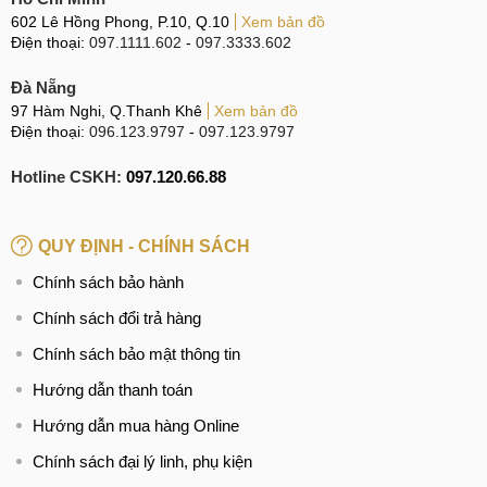
602 Lê Hồng Phong, P.10, Q.10
Xem bản đồ
hình này, người dùng sẽ có trải nghiệm không thua kém
Điện thoại:
097.1111.602
-
097.3333.602
nhiều so với màn hình gốc.
Đà Nẵng
97 Hàm Nghi, Q.Thanh Khê
Xem bản đồ
Giá thay màn hình chính hãng Vivo V17
Điện thoại:
096.123.9797
-
097.123.9797
Thay màn hình hay thay mặt kính Vivo V17
Hotline CSKH:
097.120.66.88
Đối với lỗi xảy ra trên màn hình thiết bị smartphone, sẽ có
QUY ĐỊNH - CHÍNH SÁCH
hai phương pháp khắc phục đó là thay màn hình và thay
mặt kính. Tùy vào từng mức độ hư hỏng mà chiếc Vivo V17
Chính sách bảo hành
có thể sử dụng một trong hai phương pháp để khắc phục.
Chính sách đổi trả hàng
Sau đây, mời các bạn cùng MobileCity đi tìm hiểu về những
Chính sách bảo mật thông tin
trường hợp có thể khắc phục bằng biện pháp ép kính và
Hướng dẫn thanh toán
những tình huống chỉ có thay màn hình mới có thể khôi phục
Hướng dẫn mua hàng Online
lại khả năng sử dụng điện thoại như bình thường.
Chính sách đại lý linh, phụ kiện
Trường hợp chỉ thay màn hình Vivo V17 mới có