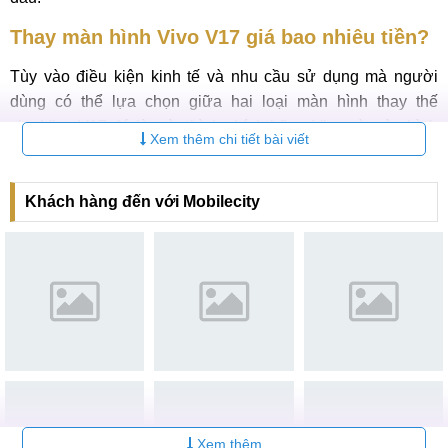
Thay màn hình Vivo V17 giá bao nhiêu tiền?
Tùy vào điều kiện kinh tế và nhu cầu sử dụng mà người
dùng có thể lựa chọn giữa hai loại màn hình thay thế
cho Vivo V17 đó là màn hình chính hãng Vivo và màn hình
Xem thêm chi tiết bài viết
linh kiện.
Hiện tại, MobileCity đang cung cấp dịch vụ thay màn hình
Khách hàng đến với Mobilecity
cho Vivo V17 với cả hai loại màn hình này với mức giá cạnh
tranh và chất lượng được đảm bảo..
Dưới đây là bảng giá cho từng dịch vụ, kính mời Quý khách
hàng tham khảo:
Bảng giá thay màn hình cho Vivo V17 chất lượng nhất
2026
Bảo
STT
Tên dịch vụ
Giá
hành
Xem thêm