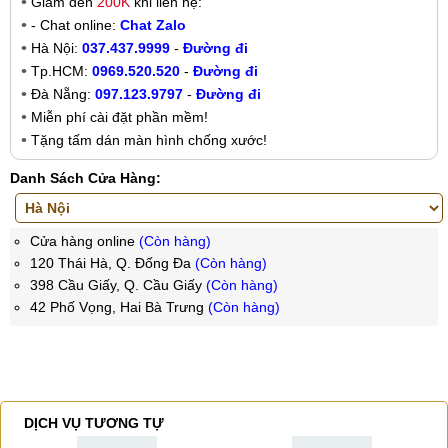
Giảm đến
200K
khi liên hệ:
- Chat online:
Chat Zalo
Hà Nội:
037.437.9999
-
Đường đi
Tp.HCM:
0969.520.520
-
Đường đi
Đà Nẵng:
097.123.9797
-
Đường đi
Miễn phí cài đặt phần mềm!
Tặng tấm dán màn hình chống xước!
Danh Sách Cửa Hàng:
Cửa hàng online
(Còn hàng)
120 Thái Hà, Q. Đống Đa
(Còn hàng)
398 Cầu Giấy, Q. Cầu Giấy
(Còn hàng)
42 Phố Vọng, Hai Bà Trưng
(Còn hàng)
DỊCH VỤ TƯƠNG TỰ