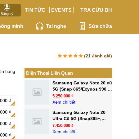
TIN TỨC
EVENTS
TRA CỨU BH
Đăng ký
hông minh
Tai nghe
Sửa chữa
(
21
đánh giá)
òn hàng
Điện Thoại Liên Quan
Samsung Galaxy Note 20 cũ
5G (Snap 865/Exynos 990 -
99,9%)
5.250.000 ₫
.000 ₫
Xem chi tiết
.000 ₫
Samsung Galaxy Note 20
Ultra Cũ 5G (Snap865+,
.000 ₫
Camera 108MP - 99.9%)
7.450.000 ₫
Xem chi tiết
.000 ₫