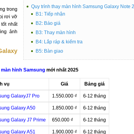
Quy trình thay màn hình Samsung Galaxy Note 2
ng trong
B1: Tiếp nhận
bị rơi vỡ
B2: Báo giá
tốt nhất
ông ảnh
B3: Thay màn hình
B4: Lắp ráp & kiểm tra
Galaxy
B5: Bàn giao
y màn hình Samsung
mới nhất 2025
h vụ
Giá
Bảng giá
sung GalaxyJ7 Pro
1.550.000 ₫
6-12 tháng
sung Galaxy A50
1.850.000 ₫
6-12 tháng
ung Galaxy J7 Prime
650.000 ₫
6-12 tháng
sung Galaxy A51
1.900.000 ₫
6-12 tháng