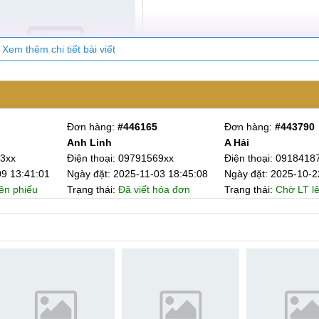
Xem thêm chi tiết bài viết
Đơn hàng:
#446165
Đơn hàng:
#443790
Anh Linh
A Hải
làm ảnh hưởng đến chất lượng hiển thị?
03xx
Điện thoại: 09791569xx
Điện thoại: 0918418
09 13:41:01
Ngày đặt: 2025-11-03 18:45:08
Ngày đặt: 2025-10-2
Care được đào tạo chuyên nghiệp với kinh nghiệm nhiều năm t
ên phiếu
Trạng thái:
Đã viết hóa đơn
Trạng thái:
Chờ LT l
bảo rằng màn hình sẽ ổn định sau khi thay thế.
 Ultra, dưới đây là một số lưu ý quan trọng khi sử dụng điện 
ưng và kính cường lực để bảo vệ Galaxy Note 20 Ultra khỏi 
ất lỏng như nước, cồn, hóa chất hay các loại dung dịch có t