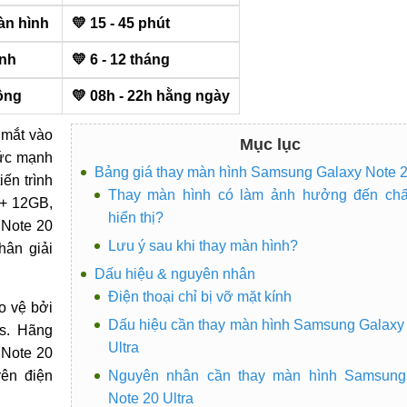
àn hình
💛 15 - 45 phút
ành
💛 6 - 12 tháng
ộng
💛 08h - 22h hằng ngày
 mắt vào
Mục lục
sức mạnh
Bảng giá thay màn hình Samsung Galaxy Note 2
ến trình
Thay màn hình có làm ảnh hưởng đến chấ
 + 12GB,
hiển thị?
 Note 20
Lưu ý sau khi thay màn hình?
hân giải
Dấu hiệu & nguyên nhân
Điện thoại chỉ bị vỡ mặt kính
o vệ bởi
Dấu hiệu cần thay màn hình Samsung Galaxy
us. Hãng
Ultra
 Note 20
rên điện
Nguyên nhân cần thay màn hình Samsung
Note 20 Ultra