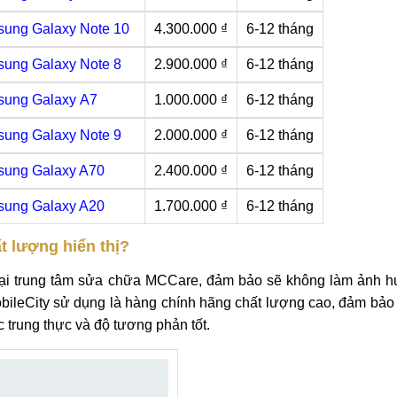
ung Galaxy Note 10
4.300.000 ₫
6-12 tháng
ung Galaxy Note 8
2.900.000 ₫
6-12 tháng
sung Galaxy A7
1.000.000 ₫
6-12 tháng
ung Galaxy Note 9
2.000.000 ₫
6-12 tháng
sung Galaxy A70
2.400.000 ₫
6-12 tháng
sung Galaxy A20
1.700.000 ₫
6-12 tháng
 lượng hiển thị?
 tại trung tâm sửa chữa MCCare, đảm bảo sẽ không làm ảnh 
obileCity sử dụng là hàng chính hãng chất lượng cao
, đảm bảo
c trung thực và độ tương phản tốt.