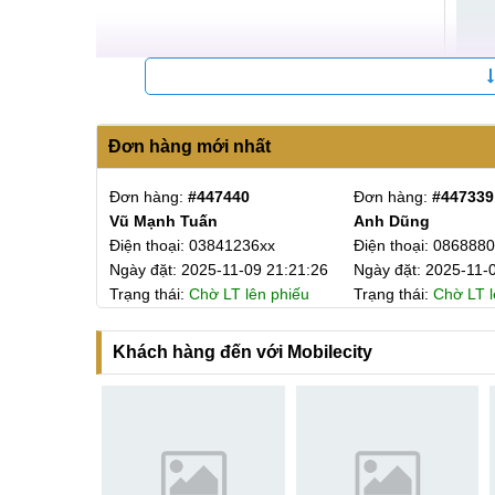
Đơn hàng mới nhất
9
Đơn hàng:
#447440
Đơn hàng:
#447339
Vũ Mạnh Tuấn
Anh Dũng
Thay màn hình có 
188xx
Điện thoại: 03841236xx
Điện thoại: 086888
-10 17:05:26
Ngày đặt: 2025-11-09 21:21:26
Ngày đặt: 2025-11-
Đội ngũ kỹ thuật viên của trung tâm sửa chữa MC
 hóa đơn
Trạng thái:
Chờ LT lên phiếu
Trạng thái:
Chờ LT l
sẽ thực hiện một cách cẩn thận và chính xác, đảm 
Lưu ý sau khi thay màn hình?
Khách hàng đến với Mobilecity
Để tránh làm hỏng màn hình Samsung Galaxy Note 20
Quý khách nên sử dụng điện thoại kèm ốp l
động xấu bên ngoài như va đập mạnh, rơi rớt.
Đảm bảo màn hình không tiếp xúc với các ch