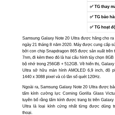
✅ TG thay m
✅ TG bảo h
✅ TG hoạt đ
Samsung Galaxy Note 20 Ultra được hãng cho ra
ngày 21 tháng 8 năm 2020. Máy được cung cấp 
bởi con chip Snapdragon 865 được sản xuất trên ti
7nm, đi kèm theo đó là hai cấu hình tùy chọn 8GB
bộ nhớ trong 256GB + 512GB. Về hiển thị, Galaxy
Ultra sở hữu màn hình AMOLED 6,9 inch, độ p
1440 x 3088 pixel và có tần số quét 120Hz.
Ngoài ra, Samsung Galaxy Note 20 Ultra được bả
tấm kính cường lực Corning Gorilla Glass Vict
tuyên bố rằng tấm kính được trang bị trên Galaxy
Ultra là loại kính cứng nhất từng được dùng t
thoại.