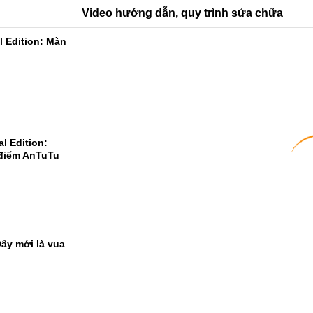
Video hướng dẫn, quy trình sửa chữa
l Edition: Màn
l Edition:
 điểm AnTuTu
ây mới là vua