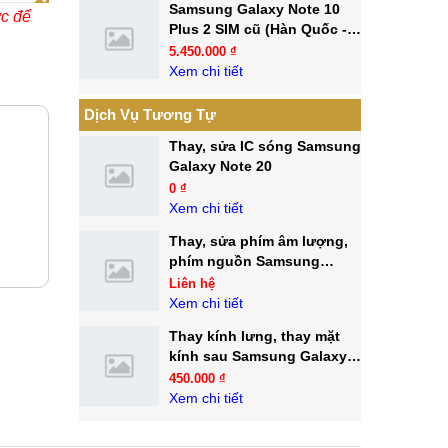
Samsung Galaxy Note 10
ớc để
Plus 2 SIM cũ (Hàn Quốc -
99.9%)
5.450.000 ₫
Xem chi tiết
Dịch Vụ Tương Tự
Thay, sửa IC sóng Samsung
Galaxy Note 20
0 ₫
Xem chi tiết
Thay, sửa phím âm lượng,
phím nguồn Samsung
Galaxy Note 20 Ultra
Liên hệ
Xem chi tiết
Thay kính lưng, thay mặt
kính sau Samsung Galaxy
Note 20 Ultra
450.000 ₫
Xem chi tiết