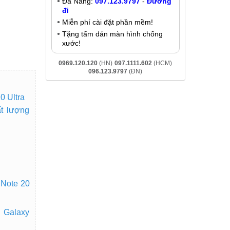
Đà Nẵng:
097.123.9797
-
Đường
đi
Miễn phí cài đặt phần mềm!
Tặng tấm dán màn hình chống
xước!
0969.120.120
(HN)
097.1111.602
(HCM)
096.123.9797
(ĐN)
0 Ultra
t lượng
 Note 20
 Galaxy