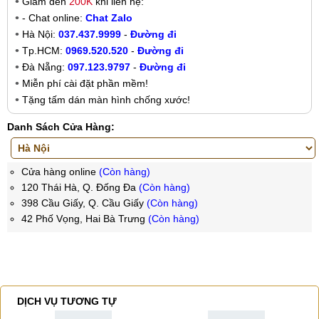
Giảm đến
200K
khi liên hệ:
- Chat online:
Chat Zalo
Hà Nội:
037.437.9999
-
Đường đi
Tp.HCM:
0969.520.520
-
Đường đi
Đà Nẵng:
097.123.9797
-
Đường đi
Miễn phí cài đặt phần mềm!
Tặng tấm dán màn hình chống xước!
Danh Sách Cửa Hàng:
Cửa hàng online
(Còn hàng)
120 Thái Hà, Q. Đống Đa
(Còn hàng)
398 Cầu Giấy, Q. Cầu Giấy
(Còn hàng)
42 Phố Vọng, Hai Bà Trưng
(Còn hàng)
DỊCH VỤ TƯƠNG TỰ