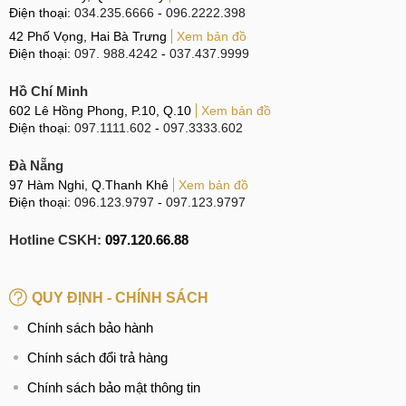
Điện thoại:
034.235.6666
-
096.2222.398
Có rất nhiều những nguyên nhân khác nhau đều có thể gây
42 Phố Vọng, Hai Bà Trưng
Xem bản đồ
ra tình trạng hư vỡ màn hình trên chiếc Samsung Galaxy
Điện thoại:
097. 988.4242
-
037.437.9999
A51. Tuy nhiên, hầu hết những nguyên nhân đều xuất phát
Hồ Chí Minh
từ cách sử dụng của người dùng. Dưới đây là một vài
602 Lê Hồng Phong, P.10, Q.10
Xem bản đồ
những nguyên nhân chủ yếu mà MobileCity đã giúp bạn liệt
Điện thoại:
097.1111.602
-
097.3333.602
kê:
Đà Nẵng
Người dùng bất cẩn làm rơi chiếc Galaxy A51 từ trên
97 Hàm Nghi, Q.Thanh Khê
Xem bản đồ
cao xuống mặt phẳng cứng hay va chạm mạnh với vật
Điện thoại:
096.123.9797
-
097.123.9797
thể cứng gây nứt, vỡ màn hình.
Hotline CSKH:
097.120.66.88
Chiếc Galaxy A51 được đặt chung với vật thể sắc
nhọn trong ba lô, túi xách khiến chúng cọ sát cũng có thể
là nguyên nhân gây nứt, vỡ màn hình.
QUY ĐỊNH - CHÍNH SÁCH
Chiếc Galaxy A51 bị rơi xuống nước khiến nước xâm
Chính sách bảo hành
nhập gây chập cháy màn hình.
Chính sách đổi trả hàng
Chiếc Galaxy A51 vô tình bị vật thể nặng đè nén cũng
Chính sách bảo mật thông tin
có thể nứt vỡ màn hình.