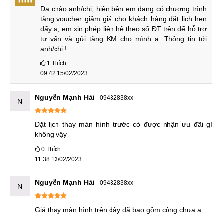
dịch vụ cho khách hàng nắm được trước khi vào thay
Dạ chào anh/chị, hiện bên em đang có chương trình 
sửa.
tặng voucher giảm giá cho khách hàng đặt lịch hẹn 
đấy ạ, em xin phép liên hệ theo số ĐT trên để hỗ trợ 
Thời gian thay màn hình nhanh chóng, khách hàng chỉ
tư vấn và gửi tặng KM cho mình ạ. Thông tin tới 
cần chờ chưa đến 1 giờ đồng hồ là có thể lấy máy luôn.
anh/chị !
Chế độ bảo hành dài hạn, hỗ trợ tận tình.
1
Thích
Dịch vụ đi kèm những chương trình khuyến mãi và
09:42 15/02/2023
phần quà hấp dẫn.
Nguyễn Mạnh Hải
09432838xx
N
Dấu hiệu và nguyên nhân
Nắm được nguyên nhân gây hư hỏng cũng là điều cần thiết
Đặt lịch thay màn hình trước có được nhận ưu đãi gì 
không vậy
để có những biện pháp sử dụng và bảo vệ hiệu quả hơn.
Vậy những dấu hiệu Samsung Galaxy A51 cần được thay
0
Thích
11:38 13/02/2023
màn hình là gì và nguyên nhân nào gây ra tình trạng hư
hỏng màn hình điện thoại. Mời Quý khách cùng MobileCity
Nguyễn Mạnh Hải
09432838xx
đi tìm hiểu ngay sau đây.
N
Cần thay màn hình Samsung Galaxy A51 khi nào?
Giá thay màn hình trên đây đã bao gồm công chưa ạ