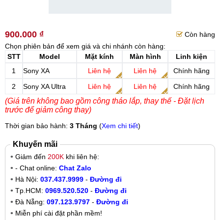
900.000 ₫
Còn hàng
Chọn phiên bản để xem giá và chi nhánh còn hàng:
STT
Model
Mặt kính
Màn hình
Linh kiện
1
Sony XA
Liên hệ
Liên hệ
Chính hãng
2
Sony XA Ultra
Liên hệ
Liên hệ
Chính hãng
(Giá trên không bao gồm công tháo lắp, thay thế - Đặt lịch
trước để giảm công thay)
Thời gian bảo hành:
3 Tháng
(
Xem chi tiết
)
Khuyến mãi
Giảm đến
200K
khi liên hệ:
- Chat online:
Chat Zalo
Hà Nội:
037.437.9999
-
Đường đi
Tp.HCM:
0969.520.520
-
Đường đi
Đà Nẵng:
097.123.9797
-
Đường đi
Miễn phí cài đặt phần mềm!