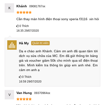
CN 1:
120 Thái Hà, Q. Đống Đa
Khánh
09081767xx
K
Hotline:
037.437.9999
CN 2:
398 Cầu Giấy, Q. Cầu Giấy
Cần thay màn hình điện thoại sony xperia f3116  xin hỏi
Hotline:
096.2222.398
0
Thích
16:35 29/07/2020
CN 3:
42 Phố Vọng, Hai Bà Trưng
Hotline:
0338.424242
Hà My
Quản trị viên
Dạ e chào anh Khánh. Cảm ơn anh đã quan tâm tới 
Tại TP Hồ Chí Minh
dịch vụ sửa chữa của MC. Em đã gửi thông tin bảng 
giá và voucher giảm 50k cho mình qua số điện thoại 
CN 4:
123 Trần Quang Khải, Quận 1
trên. Mình kiểm tra thông tin giúp em anh nhé. Em 
Hotline:
0969.520.520
cảm ơn anh ạ
0
Thích
CN 5:
602 Lê Hồng Phong, Quận 10
16:59 29/07/2020
Hotline:
097.3333.602
Van Hung
09370964xx
Tại Đà Nẵng
V
CN 6:
97 Hàm Nghi, Q.Thanh Khê