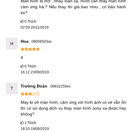
Màn hình bị mờ , nhảy loạn xạ, mình cần thay màn hình 
cảm ứng hả.? Nếu thay thì giá bao nhiu , có bảo hành 
Hotline:
097.123.9797
ko?
Từ khóa tìm kiếm Google:
0
Thích
02:09 20/11/2019
thay màn hình sony xperia xa giá bao nhiêu
Địa chỉ thay màn hình sony xperia xa tại Hà Nội
Hoa
09058503xx
H
Điện thoại sony xperia xa bị hỏng màn hình
4
0
Thích
16:12 23/09/2019
Trường Đoàn
09632259xx
T
Máy bị vỡ màn hình, cảm ứng với hình ảnh có vẻ vẫn ổn 
thì có sử dụng dịch vụ thay màn hình sony xa được hay 
không?
1
Thích
18:10 19/06/2019