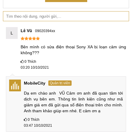
Bước 3
: Khách hàng kiểm tra phụ kiện mới được thay thế,
nếu đồng ý, nhân viên kỹ thuật sẽ tiến hành
sửa chữa Sony
.
Bước 4
: Nhân viên kỹ thuật kiểm tra máy lần cuối trước khi
Lê Vũ
09020394xx
trả lại cho khách hàng.
L
Bước 5
: Viết giấy bảo hành cho khách.
Bên mình có sửa điện thoại Sony XA bị loạn cảm ứng 
không???
0
Thích
Trung tâm sửa chữa điện thoại MobileCity
03:20 10/10/2021
MobileCity
Quản trị viên
Mobile cảm ơn các bạn đã theo dõi dịch vụ thay màn hình
Sony Xperia XA (F3116) và thay cảm ứng Sony Xperia XA
Dạ em chào anh  VŨ Cảm ơn anh đã quan tâm tới 
Ultra của chúng tôi.
dịch vụ bên em. Thông tin linh kiện cũng như mã 
giảm giá em đã gửi qua số điện thoại trên cho mình. 
Hệ thống sửa chữa điện thoại di động
Anh tham khảo giúp em nhé. E cảm ơn ạ
MobileCity Care
0
Thích
Tại Hà Nội
03:47 10/10/2021