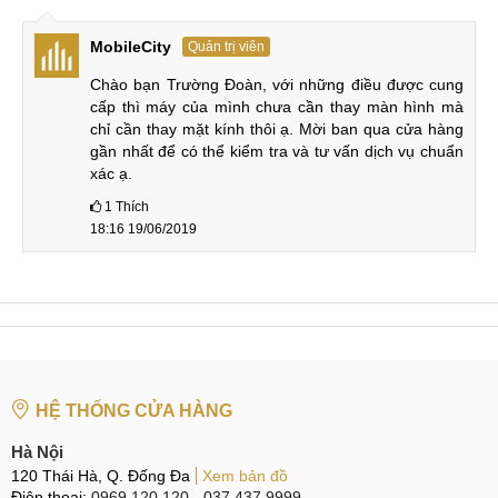
MobileCity
Quản trị viên
Chào bạn Trường Đoàn, với những điều được cung 
cấp thì máy của mình chưa cần thay màn hình mà 
chỉ cần thay mặt kính thôi ạ. Mời ban qua cửa hàng 
gần nhất để có thể kiểm tra và tư vấn dịch vụ chuẩn 
xác ạ.
1
Thích
18:16 19/06/2019
HỆ THỐNG CỬA HÀNG
Hà Nội
120 Thái Hà, Q. Đống Đa
Xem bản đồ
Điện thoại:
0969.120.120
-
037.437.9999