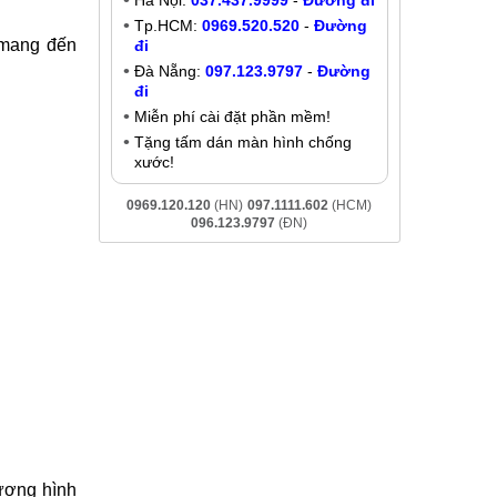
Thay màn hình Asus ZenFone Max
M2
Liên hệ
dùng có sử
Khuyến mãi
Giảm đến
200K
khi liên hệ:
 một trong
- Chat online:
Chat Zalo
Hà Nội:
037.437.9999
-
Đường đi
Tp.HCM:
0969.520.520
-
Đường
 mang đến
đi
Đà Nẵng:
097.123.9797
-
Đường
đi
Miễn phí cài đặt phần mềm!
Tặng tấm dán màn hình chống
xước!
0969.120.120
(HN)
097.1111.602
(HCM)
096.123.9797
(ĐN)