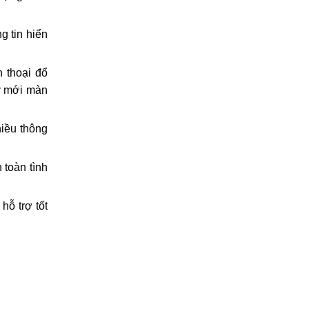
ượng hình
g tin hiển
 thoại đổ
ay mới màn
hiều thông
toàn tình