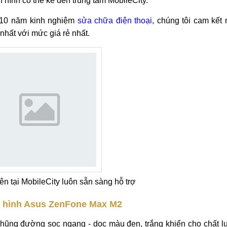
ne Max M2
u một thời gian sử dụng là điều khó tránh khỏi cho dù người 
e Max M2 trên thị trường, tuy nhiên để đảm bảo chất lượng thì
hình có thể kể đến trung tâm MobileCity.
n 10 năm kinh nghiệm
sửa chữa điện thoại
, chúng tôi cam kết
hất với mức giá rẻ nhất.