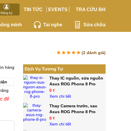
TIN TỨC
EVENTS
TRA CỨU BH
Đăng ký
hông minh
Tai nghe
Sửa chữa
(
2
đánh giá)
òn hàng
Dịch Vụ Tương Tự
Thay IC nguồn, sửa nguồn
kiện
Asus ROG Phone 8 Pro
hãng
0 ₫
Xem chi tiết
ớc để
Thay Camera trước, sau
Asus ROG Phone 8 Pro
0 ₫
Xem chi tiết