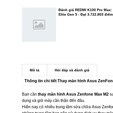
gaming 2026 thực thụ?
Trên tay REDMI K100 Pro: Pin 
camera 200MP cực đỉnh
Đánh giá REDMI K100 Pro Max:
Elite Gen 5 - Đạt 3.722.803 điể
Mô tả
Hỏi đáp và đánh giá