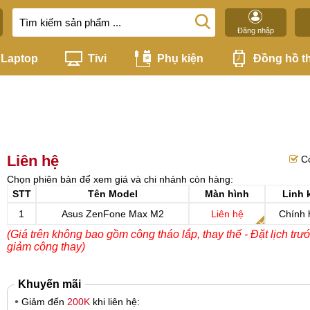
Đăng nhập
Laptop
Tivi
Phụ kiện
Đồng hồ t
Liên hệ
C
Chọn phiên bản để xem giá và chi nhánh còn hàng:
STT
Tên Model
Màn hình
Linh 
1
Asus ZenFone Max M2
Liên hệ
Chính 
(Giá trên không bao gồm công tháo lắp, thay thế - Đặt lịch trư
giảm công thay)
Khuyến mãi
Giảm đến
200K
khi liên hệ: