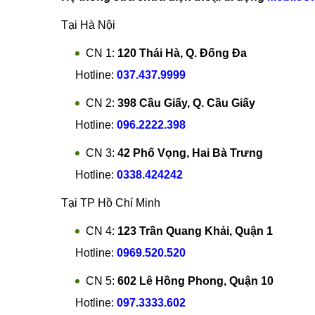
Mọi thắc mắc về thay màn Asus ZenFone Max M2 tại
nhất.
Hân hạnh phục vụ!
Xem thêm:
thay màn hình LG W30
Hệ thống sửa chữa điện thoại di động
MobileCi
Tại Hà Nội
CN 1:
120 Thái Hà, Q. Đống Đa
Hotline:
037.437.9999
CN 2:
398 Cầu Giấy, Q. Cầu Giấy
Hotline:
096.2222.398
CN 3:
42 Phố Vọng, Hai Bà Trưng
Hotline:
0338.424242