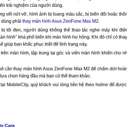
ên tại MobileCity luôn sẵn sàng hỗ trợ
n hình Asus ZenFone Max M2
ũng đường sọc ngang - dọc màu đen, trắng khiến cho chất l
ến trải nghiệm của người dùng.
g vết nứt vỡ, hình ảnh bị loang màu sắc, bị biến đổi hoặc thôn
i dùng phải
thay màn hình Asus ZenFone Max M2
.
ị tối đen, người dùng không thể thao tác nghe máy khi điện
àn hình" khá phổ biến khi màn hình hư hỏng. Khi đó chỉ có th
giúp bạn khắc phục triệt để tình trạng này.
trên màn hình, tập trung tại góc và viên màn hình khiến cho n
 sẽ cần thay màn hình Asus ZenFone Max M2 để chấm dứt hoàn 
g lựa chọn hàng đầu mà bạn có thể tham khảo.