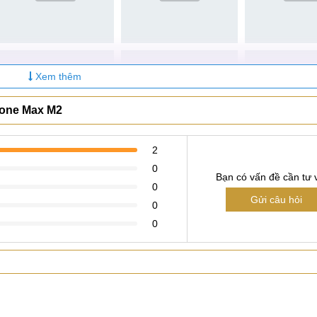
Xem thêm
Fone Max M2
2
0
Bạn có vấn đề cần tư 
0
Gửi câu hỏi