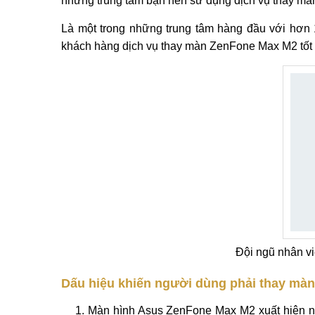
Thông tin chi tiết Thay màn hình Asus ZenFo
Bạn cần
thay màn hình Asus Zenfone Max M2
sa
dụng và giữ máy cần thận đến đâu.
Hiện nay có nhiều trung tâm sửa chữa Asus Zenfon
những trung tâm bạn nên sử dụng dịch vụ thay màn 
Là một trong những trung tâm hàng đầu với hơ
khách hàng dịch vụ thay màn ZenFone Max M2 tốt n