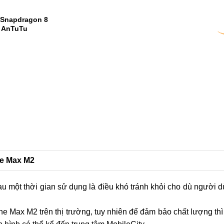
9000mAh và
1
2
 Snapdragon 8
m AnTuTu