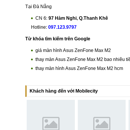
Tại TP Hồ Chí Minh
CN 4:
123 Trần Quang Khải, Quận 1
Hotline:
0969.520.520
CN 5:
602 Lê Hồng Phong, Quận 10
Hotline:
097.3333.602
Tại Đà Nẵng
CN 6:
97 Hàm Nghi, Q.Thanh Khê
Hotline:
097.123.9797
Từ khóa tìm kiếm trên Google
giá màn hình Asus ZenFone Max M2
thay màn Asus ZenFone Max M2 bao nhiêu ti
thay màn hình Asus ZenFone Max M2 hcm