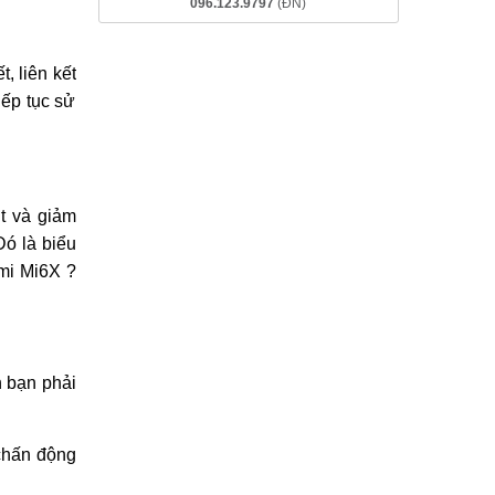
096.123.9797
(ĐN)
, liên kết
iếp tục sử
t và giảm
Đó là biểu
mi Mi6X ?
 bạn phải
 chấn động