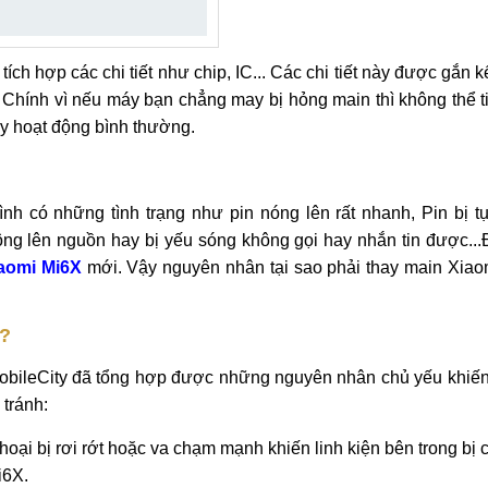
ch hợp các chi tiết như chip, IC... Các chi tiết này được gắn kết
Chính vì nếu máy bạn chẳng may bị hỏng main thì không thể t
y hoạt động bình thường.
h có những tình trạng như pin nóng lên rất nhanh, Pin bị tụ
hông lên nguồn hay bị yếu sóng không gọi hay nhắn tin được...
iaomi Mi6X
mới. Vậy nguyên nhân tại sao phải thay main Xiao
u?
obileCity đã tổng hợp được những nguyên nhân chủ yếu khiến
tránh:
thoại bị rơi rớt hoặc va chạm mạnh khiến linh kiện bên trong bị
i6X.