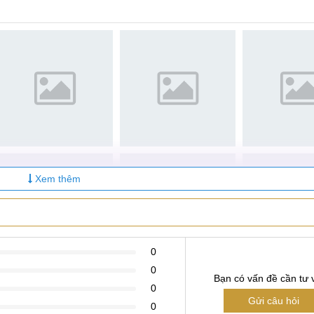
Xem thêm
omi Mi6X hãy liên hệ ngay với chúng tôi qua số Hotline dưới đ
ty Care
0
0
Bạn có vấn đề cần tư 
0
Gửi câu hỏi
0