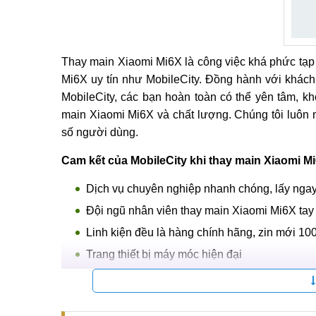
Thay main Xiaomi Mi6X là công việc khá phức tạp đ
Mi6X uy tín như MobileCity. Đồng hành với khách 
MobileCity, các bạn hoàn toàn có thể yên tâm, k
main Xiaomi Mi6X và chất lượng. Chúng tôi luôn 
số người dùng.
Cam kết của MobileCity khi thay main Xiaomi M
Dịch vụ chuyên nghiệp nhanh chóng, lấy ngay
Đội ngũ nhân viên thay main Xiaomi Mi6X tay
Linh kiện đều là hàng chính hãng, zin mới 100
Trang thiết bị máy móc hiện đại
Bảo hành dài lâu, 3 tháng
Quy trình rõ ràng, minh bạch