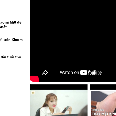
iaomi Mi6 để
nhất
i trên Xiaomi
dài tuổi thọ