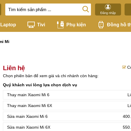
Đăng nhập
Laptop
Tivi
Phụ kiện
Đồng hồ t
mi Mi
Liên hệ
C
Chọn phiên bản để xem giá và chi nhánh còn hàng:
Quý khách vui lòng lựa chọn dịch vụ
Thay main Xiaomi Mi 6
L
Thay main Xiaomi Mi 6X
L
Sửa main Xiaomi Mi 6
400.
Sửa main Xiaomi Mi 6X
550.