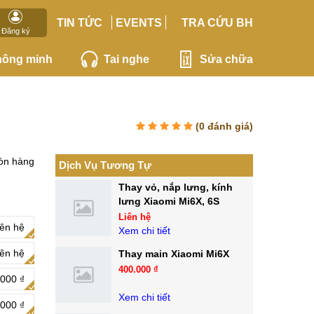
TIN TỨC
EVENTS
TRA CỨU BH
Đăng ký
hông minh
Tai nghe
Sửa chữa
(
0
đánh giá)
òn hàng
Dịch Vụ Tương Tự
Thay vỏ, nắp lưng, kính
lưng Xiaomi Mi6X, 6S
Liên hệ
iên hệ
Xem chi tiết
iên hệ
Thay main Xiaomi Mi6X
400.000 ₫
000 ₫
Xem chi tiết
000 ₫