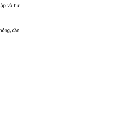
hập và hư
 hỏng, cần