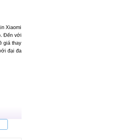
ain Xiaomi
o. Đến với
 giá thay
với đại đa