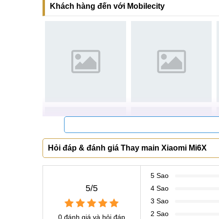
Khách hàng đến với Mobilecity
Nếu bạn còn băn khoăn gì về dịch vụ thay main Xia
Hỏi đáp & đánh giá Thay main Xiaomi Mi6X
Hệ thống sửa chữa điện thoại di động
MobileCi
Tại Hà Nội
5 Sao
5/5
4 Sao
CN 1:
120 Thái Hà, Q. Đống Đa
3 Sao
Hotline:
037.437.9999
2 Sao
0 đánh giá và hỏi đáp