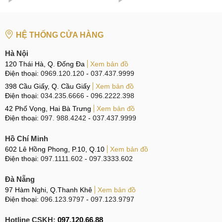
HỆ THỐNG CỬA HÀNG
Hà Nội
120 Thái Hà, Q. Đống Đa
Xem bản đồ
Điện thoại:
0969.120.120
-
037.437.9999
398 Cầu Giấy, Q. Cầu Giấy
Xem bản đồ
Điện thoại:
034.235.6666
-
096.2222.398
42 Phố Vọng, Hai Bà Trưng
Xem bản đồ
Điện thoại:
097. 988.4242
-
037.437.9999
Hồ Chí Minh
602 Lê Hồng Phong, P.10, Q.10
Xem bản đồ
Điện thoại:
097.1111.602
-
097.3333.602
Đà Nẵng
97 Hàm Nghi, Q.Thanh Khê
Xem bản đồ
Điện thoại:
096.123.9797
-
097.123.9797
Hotline CSKH:
097.120.66.88