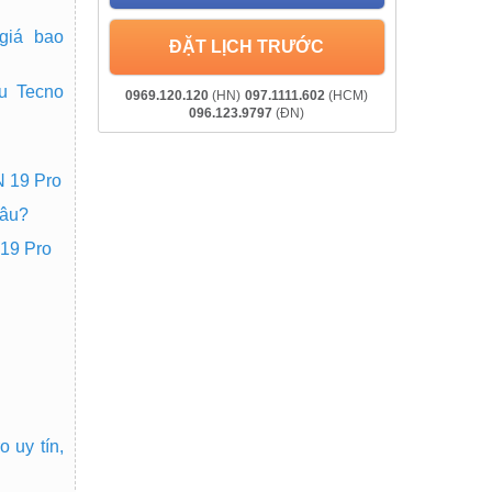
giá bao
ĐẶT LỊCH TRƯỚC
au Tecno
0969.120.120
(HN)
097.1111.602
(HCM)
096.123.9797
(ĐN)
N 19 Pro
đâu?
 19 Pro
 uy tín,