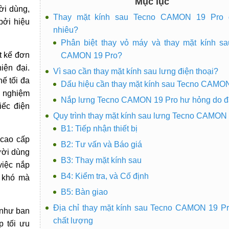
Mục lục
ời dùng,
Thay mặt kính sau Tecno CAMON 19 Pro 
bởi hiệu
nhiêu?
Phân biệt thay vỏ máy và thay mặt kính s
t kế đơn
CAMON 19 Pro?
iện đại.
Vì sao cần thay mặt kính sau lưng điện thoại?
ế tối đa
Dấu hiệu cần thay mặt kính sau Tecno CAMO
i nghiệm
Nắp lưng Tecno CAMON 19 Pro hư hỏng do 
iếc điện
Quy trình thay mặt kính sau lưng Tecno CAMON
B1: Tiếp nhận thiết bị
 cao cấp
B2: Tư vấn và Báo giá
ười dùng
B3: Thay mặt kính sau
việc nắp
B4: Kiểm tra, và Cố định
u khó mà
B5: Bàn giao
Địa chỉ thay mặt kính sau Tecno CAMON 19 Pro
 như ban
chất lượng
p tối ưu