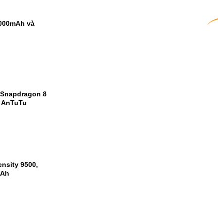
9000mAh và
 Snapdragon 8
m AnTuTu
nsity 9500,
mAh