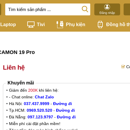
Đăng nhập
Laptop
Tivi
Phụ kiện
Đồng hồ t
 CAMON 19 Pro
Liên hệ
C
Khuyến mãi
Giảm đến
200K
khi liên hệ:
- Chat online:
Chat Zalo
Hà Nội:
037.437.9999
-
Đường đi
Tp.HCM:
0969.520.520
-
Đường đi
Đà Nẵng:
097.123.9797
-
Đường đi
Miễn phí cài đặt phần mềm!