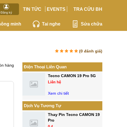
TIN TỨC
EVENTS
TRA CỨU BH
Đăng ký
hông minh
Tai nghe
Sửa chữa
(
0
đánh giá)
òn hàng
Điện Thoại Liên Quan
Tecno CAMON 19 Pro 5G
Liên hệ
Xem chi tiết
Dịch Vụ Tương Tự
Thay Pin Tecno CAMON 19
Pro
0 ₫