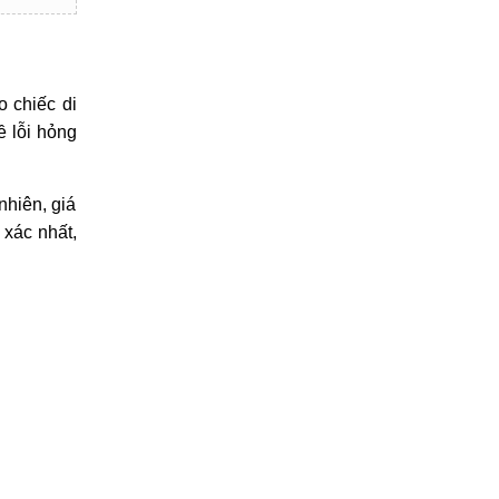
o chiếc di
ề lỗi hỏng
nhiên, giá
 xác nhất,