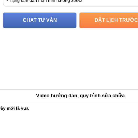
Tặng tấm dán màn hình chống xước!
CHAT TƯ VẤN
ĐẶT LỊCH TRƯỚC
Video hướng dẫn, quy trình sửa chữa
ây mới là vua