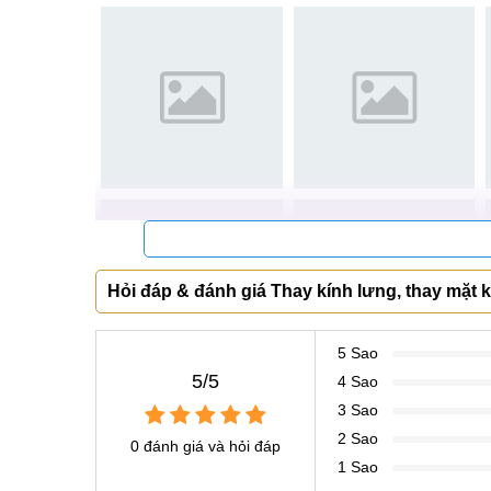
Chỉ thay nắp lưng sau khi:
Cũng là tình trạng xuống cấp vẻ bề ngoài gây ảnh
CAMON 19 Pro của bạn chỉ gặp vấn đề trầy xước 
Hỏi đáp & đánh giá Thay kính lưng, thay mặt
hưởng thì chỉ cần thay nắp lưng cho Tecno CAMON 
5 Sao
5/5
4 Sao
3 Sao
2 Sao
0 đánh giá và hỏi đáp
Vì sao cần thay mặt kính sau lưng điệ
1 Sao