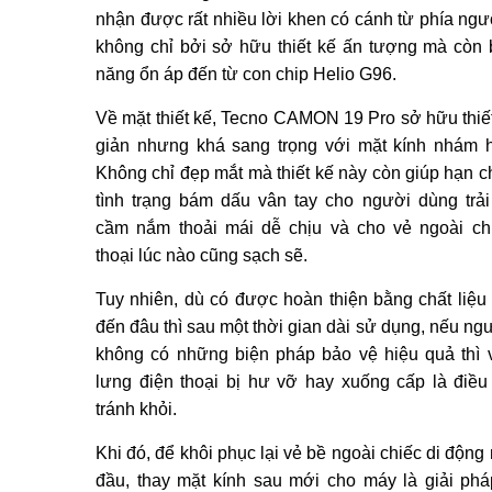
nhận được rất nhiều lời khen có cánh từ phía ngư
không chỉ bởi sở hữu thiết kế ấn tượng mà còn 
năng ổn áp đến từ con chip Helio G96.
Về mặt thiết kế, Tecno CAMON 19 Pro sở hữu thiế
giản nhưng khá sang trọng với mặt kính nhám h
Không chỉ đẹp mắt mà thiết kế này còn giúp hạn ch
tình trạng bám dấu vân tay cho người dùng trả
cầm nắm thoải mái dễ chịu và cho vẻ ngoài ch
thoại lúc nào cũng sạch sẽ.
Tuy nhiên, dù có được hoàn thiện bằng chất liệu
đến đâu thì sau một thời gian dài sử dụng, nếu ng
không có những biện pháp bảo vệ hiệu quả thì 
lưng điện thoại bị hư vỡ hay xuống cấp là điề
tránh khỏi.
Khi đó, để khôi phục lại vẻ bề ngoài chiếc di động
đầu, thay mặt kính sau mới cho máy là giải phá