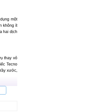
 dụng một
n không ít
a hai dịch
ụ thay vỏ
iếc Tecno
trầy xước,