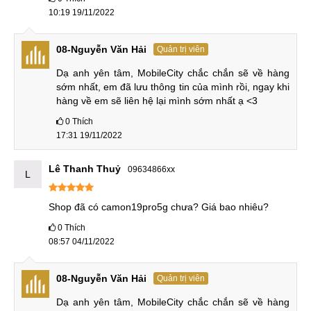
10:19 19/11/2022
Camera trước Tecno CAMON 19 Pro 5G
Máy còn còn có chế độ chuyên nghiệp Pro nâng cao hơn về
08-Nguyễn Văn Hải
Quản trị viên
khả năng chỉnh và chụp tốt hơn nhất là ảnh đêm.
Dạ anh yên tâm, MobileCity chắc chắn sẽ về hàng 
sớm nhất, em đã lưu thông tin của mình rồi, ngay khi 
hàng về em sẽ liên hệ lại mình sớm nhất ạ <3
Chế độ Pro
0
Thích
Công nghệ LUT 3D kép giúp tối ưu hóa nền và chân dung
17:31 19/11/2022
một cách riêng biệt. Làm cho màu da tự nhiên nhất có thể và
quần áo chân thực hơn. Đối với ảnh phỏng cảnh công nghệ
Lê Thanh Thuỷ
09634866xx
L
này sẽ làm cho màu sắc phong cảnh, thiên nhiên sống động
hơn, bắt mắt hơn. Với Super Night bạn có thể chọn nhiều bộ
Shop đã có camon19pro5g chưa? Giá bao nhiêu?
lọc thú vị khác nhau để chụp ảnh.
0
Thích
08:57 04/11/2022
LuT 3D nhân kép
08-Nguyễn Văn Hải
Quản trị viên
Chế độ làm đẹp bằng AI Beauty giúp nâng cấp vẻ đẹp của
Dạ anh yên tâm, MobileCity chắc chắn sẽ về hàng 
bạn theo các tông màu da khác nhau cùng với tính năng