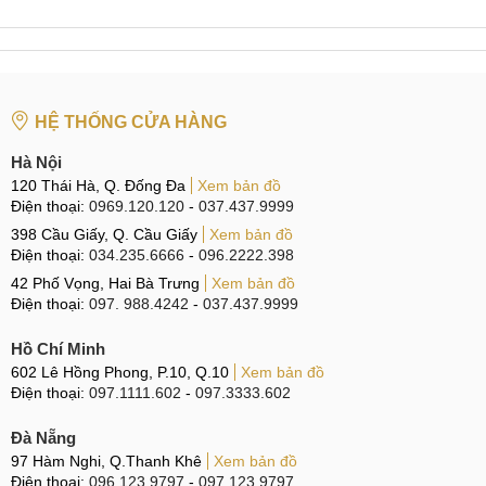
Pin trâu cùng sạc nhanh
Máy có viên pin 5000 mAh giúp người dùng sử dụng thoải
mái trong cả ngày dài làm việc. Thêm vào đó hãng cũng
trang bị sạc nhanh 33W giúp rút ngắn thời gian sạc xuống
HỆ THỐNG CỬA HÀNG
đáng kể. Bạn chỉ cần mất 65 phút để sạc đầy viên pin này.
Hà Nội
120 Thái Hà, Q. Đống Đa
Xem bản đồ
Điện thoại:
0969.120.120
-
037.437.9999
398 Cầu Giấy, Q. Cầu Giấy
Xem bản đồ
Hộp và các phụ kiện kèm theo máy
Điện thoại:
034.235.6666
-
096.2222.398
42 Phố Vọng, Hai Bà Trưng
Xem bản đồ
Điện thoại:
097. 988.4242
-
037.437.9999
Hồ Chí Minh
602 Lê Hồng Phong, P.10, Q.10
Xem bản đồ
Điện thoại:
097.1111.602
-
097.3333.602
Đà Nẵng
97 Hàm Nghi, Q.Thanh Khê
Xem bản đồ
Điện thoại:
096.123.9797
-
097.123.9797