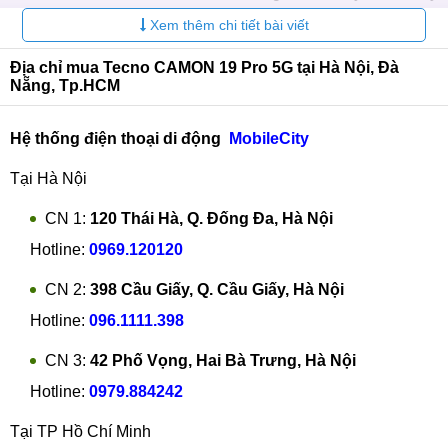
810 5G tiêu hao điện cực thấp với tiến trình 6nm. Chip bao
Xem thêm chi tiết bài viết
gồm 8 nhân với 2 nhân tối đa 2.4 GHz, và 6 nhân chạy ở 2
GHz với lại nhân lần lượt là Cortex-A76 và Cortex-A55 giúp
Địa chỉ mua Tecno CAMON 19 Pro 5G tại Hà Nội, Đà
Nẵng, Tp.HCM
khả năng xử lý mọi tác vụ trơn tru, mượt mà. GPU của máy
là Mali-G57 MC2 cho phép xử lý, tái tạo hình ảnh sắc nét và
Hệ thống điện thoại di động
MobileCity
mượt mà.
Tại Hà Nội
CN 1:
120 Thái Hà, Q. Đống Đa, Hà Nội
Hotline:
0969.120120
CN 2:
398 Cầu Giấy, Q. Cầu Giấy, Hà Nội
Hotline:
096.1111.398
CN 3:
42 Phố Vọng, Hai Bà Trưng, Hà Nội
Hotline:
0979.884242
Tại TP Hồ Chí Minh
Chip Dimensity 810 5G