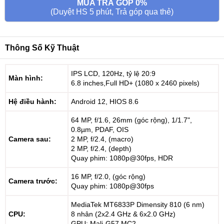
MUA TRẢ GÓP 0%
(Duyệt HS 5 phút, Trả góp qua thẻ)
Thông Số Kỹ Thuật
IPS LCD, 120Hz, tỷ lệ 20:9
Màn hình:
6.8 inches,Full HD+ (1080 x 2460 pixels)
Hệ điều hành:
Android 12, HIOS 8.6
64 MP, f/1.6, 26mm (góc rộng), 1/1.7",
0.8µm, PDAF, OIS
Camera sau:
2 MP, f/2.4, (macro)
2 MP, f/2.4, (depth)
Quay phim: 1080p@30fps, HDR
16 MP, f/2.0, (góc rộng)
Camera trước:
Quay phim: 1080p@30fps
MediaTek MT6833P Dimensity 810 (6 nm)
CPU:
8 nhân (2x2.4 GHz & 6x2.0 GHz)
GPU: Mali-G57 MC2