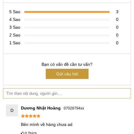
khả năng quay phim không bị rung để tạo ra những thước
phim chuyên nghiệp đến lạ thường.
5 Sao
3
4 Sao
0
3 Sao
0
Giao diện camera Tecno CAMON 19 Pro 5G
2 Sao
0
Ống kính siêu nhạy RGBW + (G+P) được trang bị trên
1 Sao
0
camera chính sẽ làm tăng độ sáng của hình ảnh cùng với
tính năng OIS+EIS sẽ cho đảm bảo những video quay chân
dung sáng, rõ nét, đẹp và mượt mà. Bạn cũng có thể chụp
Bạn có vấn đề cần tư vấn?
ảnh và quay phim ở chế độ HDR.
Gửi câu hỏi
Tính năng quay phim đêm cực đỉnh
Phía trước, Tecno CAMON 19 Pro 5G được trang bị ống
kính 16MP kết hợp với thuật toán siêu sáng giúp làm nổi bật
Dương Nhật Hoàng
07028794xx
D
vẻ đẹp cả bạn ngay cả khi chụp ảnh đêm, thiếu sáng.
Bên mình về hàng chưa ad
0
Thích