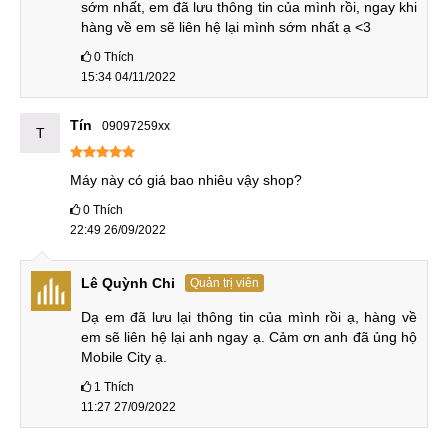
sớm nhất, em đã lưu thông tin của mình rồi, ngay khi 
nhận dạng AI thông minh cho cả nam và nữ.
hàng về em sẽ liên hệ lại mình sớm nhất ạ <3
0
Thích
15:34 04/11/2022
Chế đội Siêu chụp đêm
Tín
09097259xx
Màn hình sắc nét, siêu mượt với 120Hz
T
Sản phẩm có màn hình lớn 6.8 inch, tấm nền IPS LCS cùng
Máy này có giá bao nhiêu vậy shop?
độ phân giải Full HD+ cho khả năng hiển thị hình ảnh trung
0
Thích
thực, sắc nét.
22:49 26/09/2022
Lê Quỳnh Chi
Quản trị viên
Màn hình Tecno CAMON 19 Pro 5G
Dạ em đã lưu lại thông tin của mình rồi ạ, hàng về 
Trải nghiệm sự mượt mà của hình ảnh chuyển động và hiệu
em sẽ liên hệ lại anh ngay ạ. Cảm ơn anh đã ủng hộ 
hình hoạt ảnh cực mượt với tốc độ làm tươi 120Hz.
Mobile City ạ.
1
Thích
11:27 27/09/2022
Máy có lựa chọn 60Hz và 120Hz