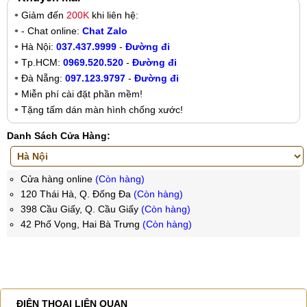
Giảm đến
200K
khi liên hệ:
- Chat online:
Chat Zalo
Hà Nội:
037.437.9999
-
Đường đi
Tp.HCM:
0969.520.520
-
Đường đi
Đà Nẵng:
097.123.9797
-
Đường đi
Miễn phí cài đặt phần mềm!
Tặng tấm dán màn hình chống xước!
Danh Sách Cửa Hàng:
Cửa hàng online
(Còn hàng)
120 Thái Hà, Q. Đống Đa
(Còn hàng)
398 Cầu Giấy, Q. Cầu Giấy
(Còn hàng)
42 Phố Vọng, Hai Bà Trưng
(Còn hàng)
ĐIỆN THOẠI LIÊN QUAN