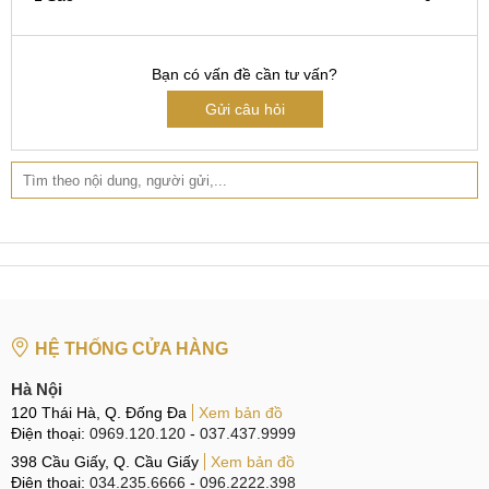
Hotline:
097.123.9797
Tìm kiếm liên quan:
Bạn có vấn đề cần tư vấn?
Thay nắp lưng Red Magic 6s giá rẻ
Gửi câu hỏi
thay lưng kính Red Magic 6s Pro ở đâu
giá thay nắp lưng Red Magic 6s
thay nắp lưng Red Magic 6s chính hãng
HỆ THỐNG CỬA HÀNG
Hà Nội
120 Thái Hà, Q. Đống Đa
Xem bản đồ
Điện thoại:
0969.120.120
-
037.437.9999
398 Cầu Giấy, Q. Cầu Giấy
Xem bản đồ
Điện thoại:
034.235.6666
-
096.2222.398