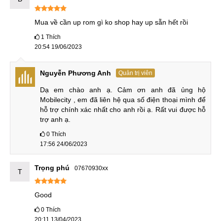
12.250.000
12
9
Red Magic 8S Pro
Mua về cần up rom gì ko shop hay up sẵn hết rồi
₫
Tháng
1
Thích
12.750.000
12
10
20:54 19/06/2023
Red Magic 8S Pro Plus
₫
Tháng
Điện thoại Nubia Z
Nguyễn Phương Anh
Quản trị viên
Dạ em chào anh ạ. Cảm ơn anh đã ủng hộ 
9.650.000
12
1
Nubia Z50
Mobilecity , em đã liên hệ qua số điện thoại mình để 
₫
Tháng
hỗ trợ chính xác nhất cho anh rồi ạ. Rất vui được hỗ 
trợ anh ạ.
13.450.000
12
2
Nubia Z50 Ultra
₫
Tháng
0
Thích
17:56 24/06/2023
GPU Adreno đã được nâng cấp từ lên Adreno 660 với các
tệp lệnh thực thi tác vụ đồ họa mới và cải tiến chuyên sâu từ
Trọng phú
07670930xx
T
phần cứng chắc chắn sẽ cải tiến hiệu năng chơi game đáng
kể. Chỉ bấy nhiêu đó thôi đã đủ khiến cho những ai đang sở
Good
hữu chiếc Red Magic 6 Pro muốn nâng cấp ngay lên
0
Thích
bản Red Magic 6S Pro rồi.
20:11 13/04/2023