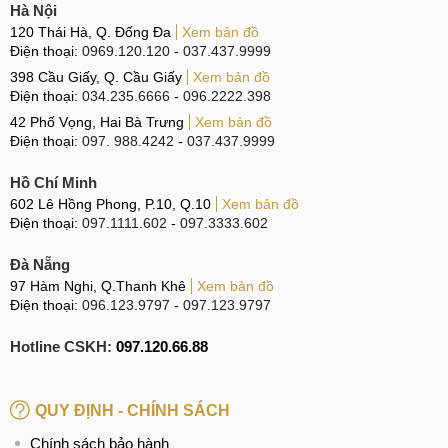
Hà Nội
mà hơn. Tần số chạm cảm ứng của máy cũng rất cao, lên
120 Thái Hà, Q. Đống Đa
Xem bản đồ
tới 500 Hz cho 1 ngón tay và 300Hz cho nhiều ngón, giúp
Điện thoại:
0969.120.120
-
037.437.9999
cho game thủ có thể thao tác trên màn hình vô cùng nhạy.
398 Cầu Giấy, Q. Cầu Giấy
Xem bản đồ
Với những công nghệ hàng đầu hỗ trợ cho chơi game trên
Điện thoại:
034.235.6666
-
096.2222.398
điện thoại, Gaming Phone có thể được miêu tả bằng một từ
42 Phố Vọng, Hai Bà Trưng
Xem bản đồ
Điện thoại:
097. 988.4242
-
037.437.9999
hoàn hảo.
Hồ Chí Minh
602 Lê Hồng Phong, P.10, Q.10
Xem bản đồ
Màn hình 165 Hz
Điện thoại:
097.1111.602
-
097.3333.602
Thiết kế gaming
Đà Nẵng
97 Hàm Nghi, Q.Thanh Khê
Xem bản đồ
Với mục đích chuyên dụng cho game, điện thoại được thiết
Điện thoại:
096.123.9797
-
097.123.9797
kế với phong cách mạnh mẽ, cứng cáp và đầy cá tính.
Nubia đã tập trung vào tối ưu hóa khối lưng để giảm trọng
Hotline CSKH:
097.120.66.88
lượng và cảm giác đau mỏi tay khi cầm nắm chơi game
trong thời gian dài. Các tấm kim loại lớn phía sau đã được
QUY ĐỊNH - CHÍNH SÁCH
loại bỏ để tạo ra một thiết kế nhẹ nhàng hơn.
Chính sách bảo hành