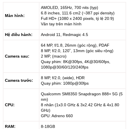
AMOLED, 165Hz, 700 nits (typ)
6.8 inches, 111.6 cm2 (~387 ppi density)
Màn hình:
Full HD+ (1080 x 2400 pixels, tỷ lệ 20:9)
Vân tay trên màn hình
Hệ điều hành:
Android 11, Redmagic 4.5
64 MP, f/1.8, 26mm (góc rộng), PDAF
8 MP, f/2.0, 120˚, 13mm (góc siêu rộng)
Camera sau:
2 MP, (macro)
Quay phim: 8K@30fps, 4K@30/60fps,
1080p@30/60/120/240fps
8 MP, f/2.0, (wide), HDR
Camera trước:
Quay phim: 1080p@30fps
Qualcomm SM8350 Snapdragon 888+ 5G (5
nm)
CPU:
8 nhân (1x3.0 GHz & 3x2.42 GHz & 4x1.80
GHz)
GPU: Adreno 660
RAM:
8-18GB