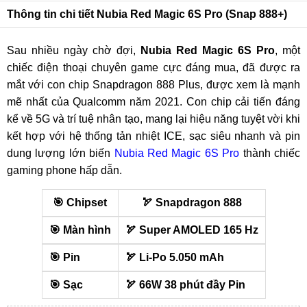
Thông tin chi tiết Nubia Red Magic 6S Pro (Snap 888+)
Sau nhiều ngày chờ đợi,
Nubia Red Magic 6S Pro
, một
chiếc điện thoại chuyên game cực đáng mua, đã được ra
mắt với con chip Snapdragon 888 Plus, được xem là mạnh
mẽ nhất của Qualcomm năm 2021. Con chip cải tiến đáng
kể về 5G và trí tuệ nhân tạo, mang lại hiệu năng tuyệt vời khi
kết hợp với hệ thống tản nhiệt ICE, sạc siêu nhanh và pin
dung lượng lớn biến
Nubia Red Magic 6S Pro
thành chiếc
gaming phone hấp dẫn.
️🎯 Chipset
️🏹 Snapdragon 888
️🎯 Màn hình
️🏹 Super AMOLED 165 Hz
️🎯 Pin
️🏹 Li-Po 5.050 mAh
️🎯 Sạc
️🏹 66W 38 phút đầy Pin