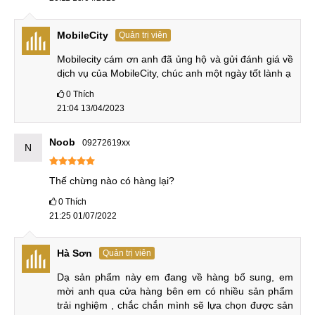
Sạc nhanh
MobileCity
Quản trị viên
Trong quá trình chơi các trò chơi đồ họa đẹp mắt trên
Mobilecity cám ơn anh đã ủng hộ và gửi đánh giá về 
smartphone chuyên game, pin sẽ bị hao tốn khá nhanh. Vì
dịch vụ của MobileCity, chúc anh một ngày tốt lành ạ
vậy, điện thoại cần có khả năng sạc nhanh để nạp lại năng
0
Thích
lượng cho máy, đảm bảo các game thủ sẽ chiến game gần
21:04 13/04/2023
như liên tục cùng đồng đội. Nubia đã nâng cấp khả năng
sạc nhanh từ 66W lên 120W, cho phép sạc từ 1% lên 100%
Noob
09272619xx
N
chỉ trong 17 phút. Con số này vượt trội hơn nhiều so với
nhiều mẫu điện thoại cao cấp có giá bán hơn 30 triệu đồng
Thế chừng nào có hàng lại?
hiện nay.
0
Thích
21:25 01/07/2022
Sạc nhanh
Hà Sơn
Quản trị viên
Đánh giá chi tiết Nubia Red Magic 6S Pro
Dạ sản phẩm này em đang về hàng bổ sung, em 
mời anh qua cửa hàng bên em có nhiều sản phẩm 
Trên đây đều là những nâng cấp vô cùng đáng giá của
trải nghiệm , chắc chắn mình sẽ lựa chọn được sản 
chiếc Nubia Red Magic 6S Pro so với thế hệ trước đó