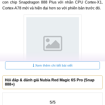
con chip Snapdragon 888 Plus với nhân CPU Cortex-X1,
Cortex-A78 mới và hiện đại hơn so với phiên bản trước đó.
Xem thêm chi tiết bài viết
Hiệu năng
Hỏi đáp & đánh giá Nubia Red Magic 6S Pro (Snap
888+)
Bảng giá
điện thoại Nubia
mới nhất 2025:
Bảo
STT
Tên sản phẩm
Giá
5/5
hành