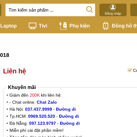
Đăng nhập
Laptop
Tivi
Phụ kiện
Đồng hồ t
2018
Liên hệ
C
Khuyến mãi
Giảm đến
200K
khi liên hệ:
- Chat online:
Chat Zalo
Hà Nội:
037.437.9999
-
Đường đi
Tp.HCM:
0969.520.520
-
Đường đi
Đà Nẵng:
097.123.9797
-
Đường đi
Miễn phí cài đặt phần mềm!