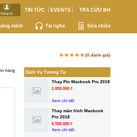
TIN TỨC
EVENTS
TRA CỨU BH
Đăng ký
hông minh
Tai nghe
Sửa chữa
(
0
đánh giá)
òn hàng
Dịch Vụ Tương Tự
Thay Pin Macbook Pro 2018
1.850.000 ₫
Xem chi tiết
Thay màn hình Macbook
Pro 2018
6.500.000 ₫
Xem chi tiết