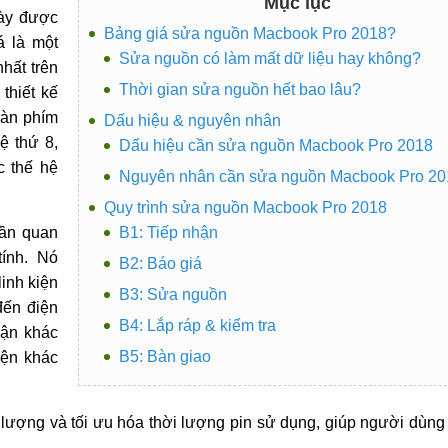
Mục lục
này được
Bảng giá sửa nguồn Macbook Pro 2018?
á là một
Sửa nguồn có làm mất dữ liệu hay không?
hất trên
Thời gian sửa nguồn hết bao lâu?
thiết kế
bàn phím
Dấu hiệu & nguyên nhân
hệ thứ 8,
Dấu hiệu cần sửa nguồn Macbook Pro 2018
c thế hệ
Nguyên nhân cần sửa nguồn Macbook Pro 20
Quy trình sửa nguồn Macbook Pro 2018
hần quan
B1: Tiếp nhận
tính. Nó
B2: Báo giá
inh kiện
B3: Sửa nguồn
đến điện
B4: Lắp ráp & kiểm tra
hận khác
B5: Bàn giao
iện khác
 lượng và tối ưu hóa thời lượng pin sử dụng, giúp người dùng