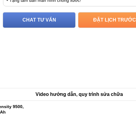
Tặng tấm dán màn hình chống xước!
CHAT TƯ VẤN
ĐẶT LỊCH TRƯỚC
Video hướng dẫn, quy trình sửa chữa
nsity 9500,
mAh