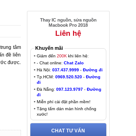
Thay IC nguồn, sửa nguồn
Macbook Pro 2018
Liên hệ
trung tâm
Khuyến mãi
n đề liên
Giảm đến
200K
khi liên hệ:
rước được.
- Chat online:
Chat Zalo
Hà Nội:
037.437.9999
-
Đường đi
Tp.HCM:
0969.520.520
-
Đường
đi
Đà Nẵng:
097.123.9797
-
Đường
đi
Miễn phí cài đặt phần mềm!
Tặng tấm dán màn hình chống
xước!
CHAT TƯ VẤN