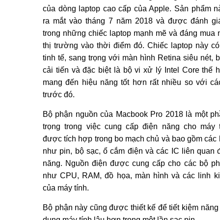
của dòng laptop cao cấp của Apple. Sản phẩm 
ra mắt vào tháng 7 năm 2018 và được đánh gi
trong những chiếc laptop mạnh mẽ và đáng mua n
thị trường vào thời điểm đó. Chiếc laptop này có 
tinh tế, sang trọng với màn hình Retina siêu nét, 
cải tiến và đặc biệt là bộ vi xử lý Intel Core thế 
mang đến hiệu năng tốt hơn rất nhiều so với cá
trước đó.
Bộ phận nguồn của Macbook Pro 2018 là một p
trọng trong việc cung cấp điện năng cho máy 
được tích hợp trong bo mạch chủ và bao gồm các l
như pin, bộ sạc, ổ cắm điện và các IC liên quan 
năng. Nguồn điện được cung cấp cho các bộ p
như CPU, RAM, đồ họa, màn hình và các linh k
của máy tính.
Bộ phận này cũng được thiết kế để tiết kiệm năng
dụng máy tính lâu hơn trong một lần sạc pin.