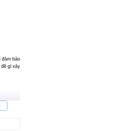
để đảm bảo
 đề gì xảy