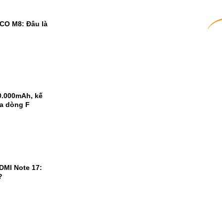
CO M8: Đâu là
0.000mAh, kế
ủa dòng F
DMI Note 17:
?