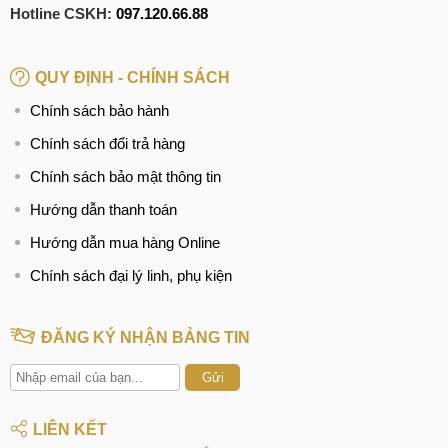
Hướng dẫn khách hàng tự kiểm tra lại máy cả về ngoại hình
Hotline CSKH:
097.120.66.88
và các chức năng, đảm bảo không xảy ra các lỗi phát sinh.
QUY ĐỊNH - CHÍNH SÁCH
Lắp ráp & kiểm tra
Chính sách bảo hành
B5: Bàn giao
Chính sách đổi trả hàng
In hoá đơn, giấy bảo hành và bàn giao lại điện thoại cho
Chính sách bảo mật thông tin
khách hàng.
Hướng dẫn thanh toán
Hướng dẫn mua hàng Online
Bàn giao thiết bị
Chính sách đại lý linh, phụ kiện
MobileCity cảm ơn Quý khách hàng vì đã tin tưởng và lựa
chọn dịch vụ thay chân sạc iPhone X!
ĐĂNG KÝ NHẬN BẢNG TIN
Gửi
LIÊN KẾT