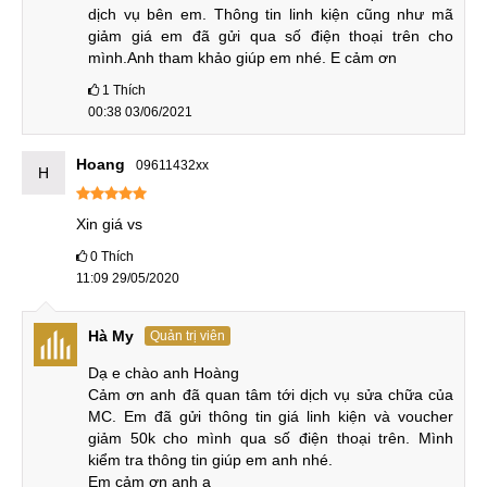
dịch vụ bên em. Thông tin linh kiện cũng như mã 
Hiện tại có rất nhiều đơn vị trên thị trường cung cấp dịch vụ
giảm giá em đã gửi qua số điện thoại trên cho 
sửa chữa cho điện thoại iPhone nhưng MCCare luôn là địa
mình.Anh tham khảo giúp em nhé. E cảm ơn
chỉ được khách hàng từ cả 3 miền tổ quốc tin tưởng và lựa
1
Thích
chọn để sửa chữa điện thoại nói chung trong suốt nhiều
00:38 03/06/2021
năm qua.
Hoang
09611432xx
H
Mức giá tốt nhất thị trường, bảo hành từ 6-12 tháng.
Linh kiện zin 100%, nhập chính hãng từ nhà sản xuất.
Xin giá vs
Kỹ thuật viên được đào tạo bài bản, có trình độ cao,
0
Thích
kinh nghiệm làm việc lâu năm.
11:09 29/05/2020
Quy trình sửa chữa, thay thế chuyên nghiệp, công khai,
giám sát camera chặt chẽ.
Hà My
Quản trị viên
Thời gian thay chân sạc nhanh chóng.
Dạ e chào anh Hoàng

Cảm ơn anh đã quan tâm tới dịch vụ sửa chữa của 
Quy trình thay chân sạc iPhone X
MC. Em đã gửi thông tin giá linh kiện và voucher 
giảm 50k cho mình qua số điện thoại trên. Mình 
Khi gặp phải tình trạng hư hỏng chân sạc, cáp sạc iPhone
kiểm tra thông tin giúp em anh nhé. 

X, người dùng cần mang máy đến những cơ sở sửa chữa
Em cảm ơn anh ạ