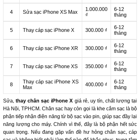
1.000.000
6-12
4
Sửa sạc iPhone XS Max
₫
tháng
6-12
5
Thay cáp sạc iPhone X
300.000 ₫
tháng
6-12
6
Thay cáp sạc iPhone XR
300.000 ₫
tháng
6-12
7
Thay cáp sạc iPhone XS
350.000 ₫
tháng
Thay cáp sạc iPhone XS
6-12
8
400.000 ₫
Max
tháng
Sửa,
thay chân sạc iPhone X
giá rẻ, uy tín, chất lượng tại
Hà Nội, TPHCM. Chân sạc hay còn gọi là khe cắm sạc là bộ
phận tiếp nhận điện năng từ bộ sạc vào pin, giúp sạc đầy lại
năng lượng cho máy. Chính vì thế, đây là bộ phận hết sức
quan trọng. Nếu đang gặp vấn đề hư hỏng chân sạc, cáp
sạc và không biết phải làm thế nào để khắc phục, trung tâm