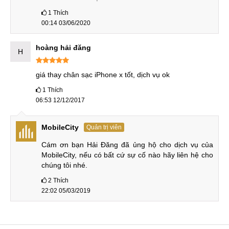
uy tín để nhận được sự hỗ trợ từ các kỹ thuật viên chuyên
1
Thích
nghiệp. Dưới đây là quy trình sửa chân sạc iPhone X tại
00:14 03/06/2020
MobileCity mà Quý khách có thể tham khảo như sau:
hoàng hải đăng
H
B1: Tiếp nhận
Tiếp nhận iPhone X và lắng nghe tình trạng máy gặp phải từ
giá thay chân sạc iPhone x tốt, dịch vụ ok
khách hàng.
1
Thích
06:53 12/12/2017
Tiếp nhận iPhone từ khách hàng
MobileCity
Quản trị viên
B2: Báo giá
Cám ơn bạn Hải Đăng đã ủng hộ cho dịch vụ của 
MobileCity, nếu có bất cứ sự cố nào hãy liên hệ cho 
Kỹ thuật viên tiến hành kiểm tra để xác định cụ thể lỗi mà
chúng tôi nhé.
máy gặp phải từ đó đề xuất phương án sửa chữa phù hợp
2
Thích
nhất đến khách hàng. Nếu khách hàng đồng ý, kỹ thuật viên
22:02 05/03/2019
sẽ tiến hành sửa chân sạc iPhone X.