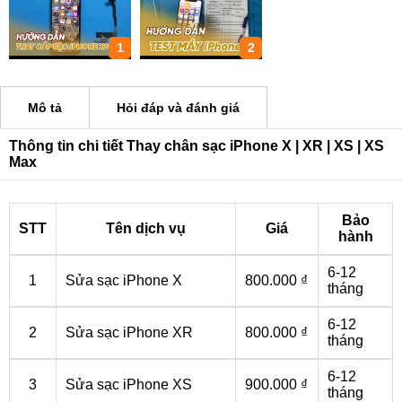
1
2
Mô tả
Hỏi đáp và đánh giá
Thông tin chi tiết Thay chân sạc iPhone X | XR | XS | XS
Max
Bảo
STT
Tên dịch vụ
Giá
hành
6-12
1
Sửa sạc iPhone X
800.000 ₫
tháng
6-12
2
Sửa sạc iPhone XR
800.000 ₫
tháng
6-12
3
Sửa sạc iPhone XS
900.000 ₫
tháng