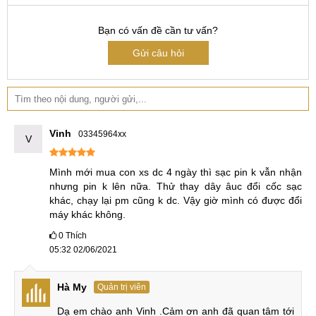
Ép kính iPhone X
Thay thế linh kiện
Bạn có vấn đề cần tư vấn?
Thay Pin iPhone X
Gửi câu hỏi
Thay nắp lưng iPhone X
Thay vỏ iPhone X
Sửa chữa
Thay Camera iPhone X
Vinh
03345964xx
V
Thay, sửa IC nguồn iPhone X
Thay loa iPhone X
Mình mới mua con xs dc 4 ngày thì sạc pin k vẫn nhận 
nhưng pin k lên nữa. Thử thay dây âuc đổi cốc sạc 
Thay chân sạc iPhone X
khác, chạy lại pm cũng k dc. Vậy giờ mình có được đổi 
Thay, sửa mic iPhone X
máy khác không.
Thay IC wifi iPhone X
0
Thích
05:32 02/06/2021
Thay, sửa khay Sim iPhone X
Thay nút âm lượng iPhone X
Hà My
Quản trị viên
Trung tâm sửa chữa MCCare
Dạ em chào anh Vinh .Cảm ơn anh đã quan tâm tới 