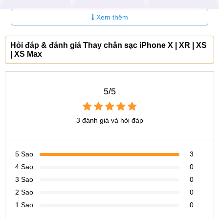
Người dùng vô tình đánh rơi iPhone X vào nước hay
Xem thêm
thường xuyên sử dụng ở môi trường ẩm thấp làm chân
sạc ngấm nước, lâu dần sẽ dẫn tới hỏng hóc.
Hỏi đáp & đánh giá Thay chân sạc iPhone X | XR | XS
Điện thoại gặp xung đột phần mềm, đây là lỗi rất hiếm
| XS Max
gặp.
Người dùng đã sử dụng iPhone X trong thời gian dài
nhưng không vệ sinh thường xuyên khiến bụi bẩn bám
5/5
vào, che lấp cổng sạc.
3 đánh giá và hỏi đáp
Nguyên nhân khiến iPhone X hỏng chân sạc
Các dịch vụ thay thế linh kiện, sửa chữa lỗi thường gặp
5 Sao
3
trên dòng máy iPhone X
4 Sao
0
3 Sao
0
Sửa iPhone X | XS | XR | XS Max
2 Sao
0
Lỗi hiển thị
1 Sao
0
Thay màn hình iPhone X