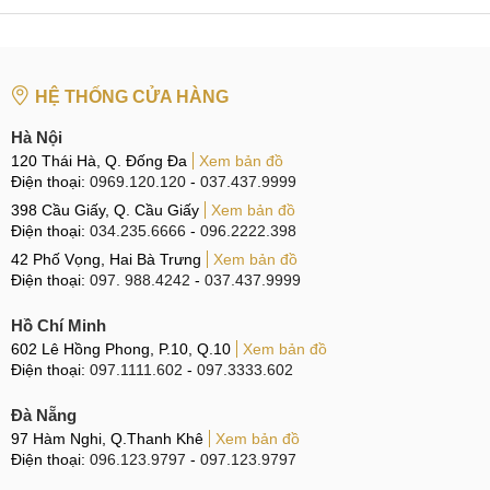
Báo giá dịch vụ thay chân sạc
B3: Thay chân sạc
HỆ THỐNG CỬA HÀNG
Thực hiện tắt nguồn máy, tháo khay SIM, tháo vít ở cạnh
dưới sau đó dùng các dụng cụ chuyên dụng để tách màn
Hà Nội
hình ra khỏi thân máy. Lần lượt tháo các linh kiện điện tử
120 Thái Hà, Q. Đống Đa
Xem bản đồ
Điện thoại:
0969.120.120
-
037.437.9999
liên quan để thay sửa chân sạc iPhone X. Tuỳ vào tình trạng
398 Cầu Giấy, Q. Cầu Giấy
Xem bản đồ
của điện thoại, kỹ thuật viên sẽ tiến hành thay hoặc sửa theo
Điện thoại:
034.235.6666
-
096.2222.398
đúng những gì đã thống nhất với khách hàng.
42 Phố Vọng, Hai Bà Trưng
Xem bản đồ
Điện thoại:
097. 988.4242
-
037.437.9999
Thay chân sạc cho iPhone
Hồ Chí Minh
602 Lê Hồng Phong, P.10, Q.10
Xem bản đồ
B4:
Lắp ráp & kiểm tra
Điện thoại:
097.1111.602
-
097.3333.602
Sau khi hoàn tất quá trình thay sửa, kỹ thuật viên sẽ tiến
Đà Nẵng
hành lắp lại hoàn chỉnh điện thoại và kiểm tra toàn bộ các
97 Hàm Nghi, Q.Thanh Khê
Xem bản đồ
Điện thoại:
096.123.9797
-
097.123.9797
chức năng của máy, đảm bảo máy hoạt động bình thường.