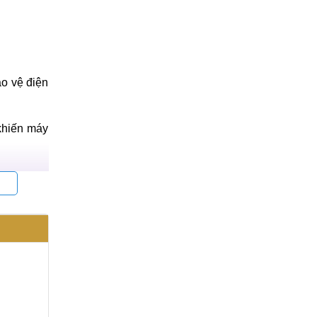
ảo vệ điện
 khiến máy
 lỗi không
 ảnh hưởng
 lý kịp dễ