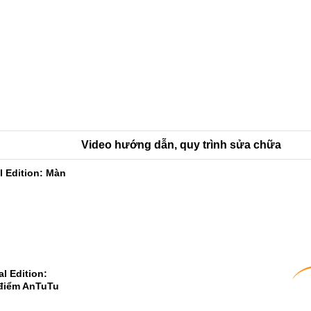
Video hướng dẫn, quy trình sửa chữa
l Edition: Màn
l Edition:
 điểm AnTuTu