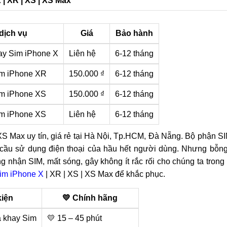
 | XR | XS | XS Max
dịch vụ
Giá
Bảo hành
ay Sim iPhone X
Liên hệ
6-12 tháng
im iPhone XR
150.000 ₫
6-12 tháng
im iPhone XS
150.000 ₫
6-12 tháng
im iPhone XS
Liên hệ
6-12 tháng
XS Max uy tín, giá rẻ tại Hà Nội, Tp.HCM, Đà Nẵng. Bộ phận S
hu cầu sử dụng điện thoại của hầu hết người dùng. Nhưng bỗn
 nhận SIM, mất sóng, gây không ít rắc rối cho chúng ta trong
im iPhone X
| XR | XS | XS Max để khắc phục.
kiện
💛 Chính hãng
a khay Sim
💛 15 – 45 phút