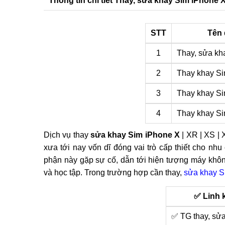
Thông tin chi tiết Thay, sửa khay Sim iPhone X
STT
Tên 
1
Thay, sửa kh
2
Thay khay S
3
Thay khay S
4
Thay khay S
Dịch vụ thay
sửa khay Sim iPhone X
| XR | XS | 
xưa tới nay vốn dĩ đóng vai trò cấp thiết cho n
phận này gặp sự cố, dẫn tới hiện tượng máy không
và học tập. Trong trường hợp cần thay,
sửa khay S
✅ Linh 
✅ TG thay, sử