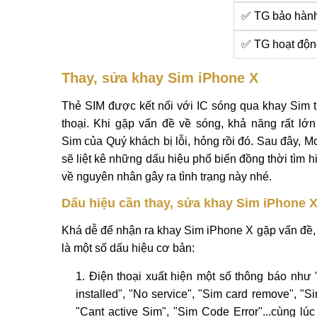
✅ TG bảo hàn
✅ TG hoạt độn
Thay, sửa khay Sim iPhone X
Thẻ SIM được kết nối với IC sóng qua khay Sim t
thoại. Khi gặp vấn đề về sóng, khả năng rất lớn
Sim của Quý khách bị lỗi, hỏng rồi đó. Sau đây, Mo
sẽ liệt kê những dấu hiệu phổ biến đồng thời tìm h
về nguyên nhân gây ra tình trạng này nhé.
Dấu hiệu cần thay, sửa khay Sim iPhone 
Khá dễ để nhận ra khay Sim iPhone X gặp vấn đề,
là một số dấu hiệu cơ bản:
Điện thoại xuất hiện một số thông báo như
installed", "No service", "Sim card remove", "Si
"Cant active Sim", "Sim Code Error"...cùng lúc