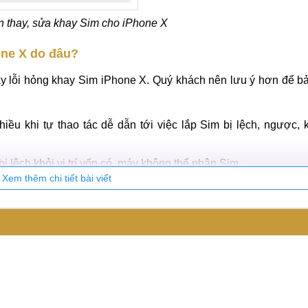
n thay, sửa khay Sim cho iPhone X
one X do đâu?
ây lỗi hỏng khay Sim iPhone X. Quý khách nên lưu ý hơn để b
iều khi tự thao tác dễ dẫn tới việc lắp Sim bị lệch, ngược,
ị lệch khỏi vị trí vốn có, máy không thể nhận Sim.
Xem thêm chi tiết bài viết
ông lau chùi, vệ sinh khiến bụi bẩn bám vào khay Sim, dẫn tới
 các bề mặt cứng, nằm tì đè lên máy trong lúc ngủ vô tình làm
mưa, trong nhà tắm,...) hay làm rơi máy vào nước mà không xử
 tương thích hoặc phiên bản iOS đã cũ.