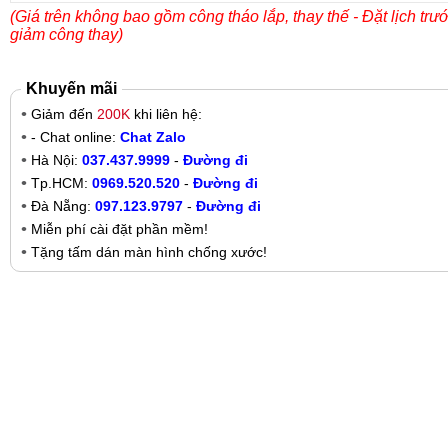
(Giá trên không bao gồm công tháo lắp, thay thế - Đặt lịch trư
giảm công thay)
Khuyến mãi
Giảm đến
200K
khi liên hệ:
- Chat online:
Chat Zalo
Hà Nội:
037.437.9999
-
Đường đi
Tp.HCM:
0969.520.520
-
Đường đi
Đà Nẵng:
097.123.9797
-
Đường đi
Miễn phí cài đặt phần mềm!
Tặng tấm dán màn hình chống xước!