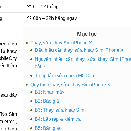
h
💛 6 – 12 tháng
g
💛 08h – 22h hằng ngày
Mục lục
Thay, sửa khay Sim iPhone X
rên điện
Dấu hiệu cần thay, sửa khay Sim iPhone X
 là khay
bileCity
Nguyên nhân cần thay, sửa khay Sim iPho
iểu thêm
đâu?
Trung tâm sửa chữa MCCare
X
Quy trình thay, sửa khay Sim iPhone X
B1: Nhận máy
 sau đây
B2: Báo giá
B3: Thay, sửa khay Sim
 "No Sim
B4: Lắp ráp & kiểm tra
m error",
B5: Bàn giao
 đó biểu