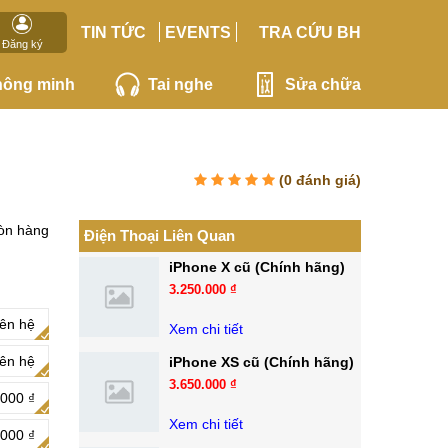
TIN TỨC
EVENTS
TRA CỨU BH
Đăng ký
hông minh
Tai nghe
Sửa chữa
(
0
đánh giá)
òn hàng
Điện Thoại Liên Quan
iPhone X cũ (Chính hãng)
3.250.000 ₫
iên hệ
Xem chi tiết
iên hệ
iPhone XS cũ (Chính hãng)
3.650.000 ₫
000 ₫
Xem chi tiết
000 ₫