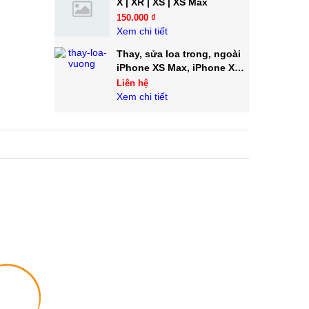
X | XR | XS | XS Max
150.000 ₫
Xem chi tiết
Thay, sửa loa trong, ngoài
iPhone XS Max, iPhone XS,
iPhone XR, iPhone X
Liên hệ
Xem chi tiết