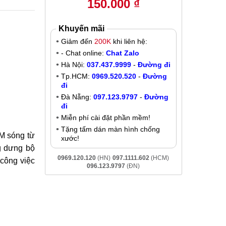
150.000 ₫
Khuyến mãi
Giảm đến
200K
khi liên hệ:
- Chat online:
Chat Zalo
Hà Nội:
037.437.9999
-
Đường đi
Tp.HCM:
0969.520.520
-
Đường
đi
Đà Nẵng:
097.123.9797
-
Đường
đi
Miễn phí cài đặt phần mềm!
Tặng tấm dán màn hình chống
IM sóng từ
xước!
g dưng bộ
0969.120.120
(HN)
097.1111.602
(HCM)
 công việc
096.123.9797
(ĐN)